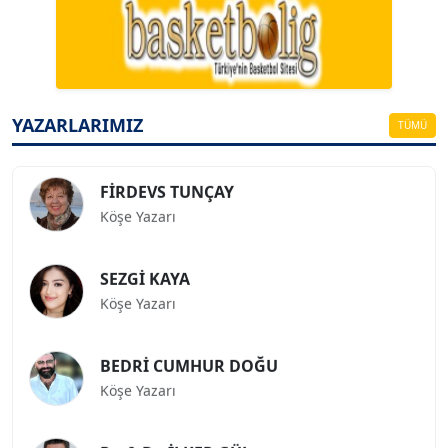
A. BAHRİ VRESKALA
Köşe Yazarı
ESAT ERÇETİNGÖZ
Köşe Yazarı
YAZARLARIMIZ
TÜMÜ
FİRDEVS TUNÇAY
Köşe Yazarı
SEZGİ KAYA
Köşe Yazarı
BEDRİ CUMHUR DOĞU
Köşe Yazarı
Prof. Dr. İLKER GÜL