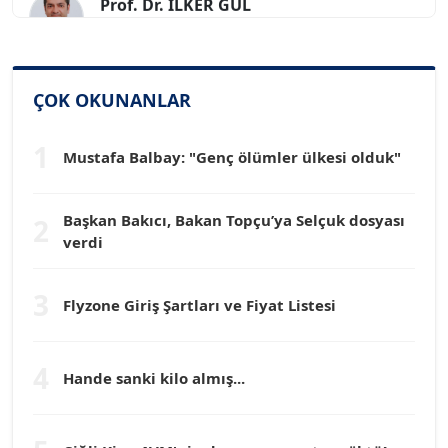
Köşe Yazarı
SİNAN GENÇ
ÇOK OKUNANLAR
Köşe Yazarı
1
Mustafa Balbay: "Genç ölümler ülkesi olduk"
Dr. HAKAN TARTAN
Köşe Yazarı
Başkan Bakıcı, Bakan Topçu’ya Selçuk dosyası
2
verdi
Prof. Dr. YÜCEL OCAK
Köşe Yazarı
3
Flyzone Giriş Şartları ve Fiyat Listesi
TEOMAN GÜRAY
Köşe Yazarı
4
Hande sanki kilo almış...
TUNÇ AFŞAR
Köşe Yazarı