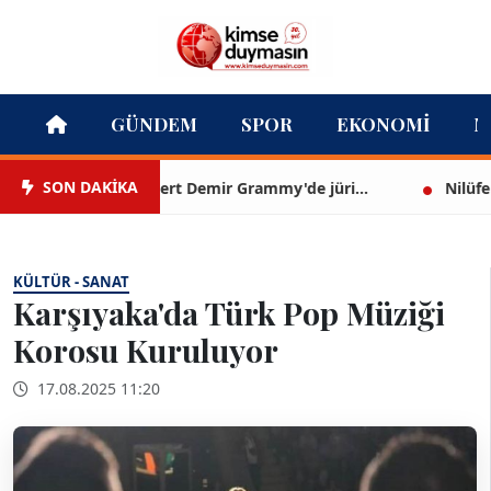
GÜNDEM
SPOR
EKONOMI
M
SON DAKİKA
Mert Demir Grammy'de jüri...
Nilüfer Çın
KÜLTÜR - SANAT
Karşıyaka'da Türk Pop Müziği
Korosu Kuruluyor
17.08.2025 11:20