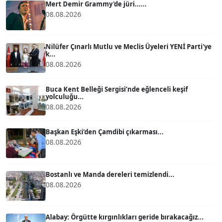
Mert Demir Grammy'de jüri......
08.08.2026
ATİLLA KÖPRÜLÜOĞLU
Köşe Yazarı
Nilüfer Çınarlı Mutlu ve Meclis Üyeleri YENİ Parti'ye
k...
08.08.2026
BÜLENT GÜRLÜK
Köşe Yazarı
Buca Kent Belleği Sergisi’nde eğlenceli keşif
yolculuğu...
08.08.2026
MERT ERBOY
Köşe Yazarı
Başkan Eşki’den Çamdibi çıkarması...
08.08.2026
BÜLENT SAĞLAM
B
Köşe Yazarı
Bostanlı ve Manda dereleri temizlendi...
08.08.2026
SEVGİ MOLVA
Köşe Yazarı
Alabay: Örgütte kırgınlıkları geride bırakacağız...