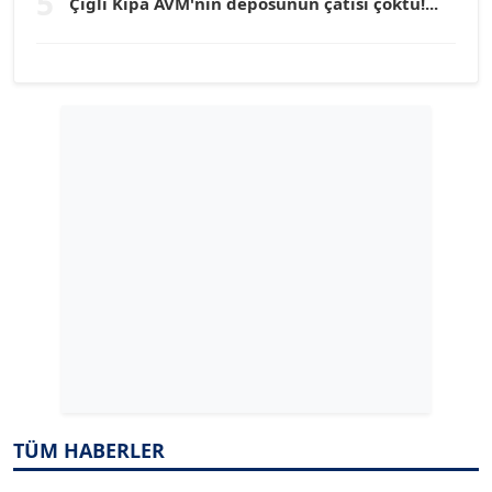
5
Çiğli Kipa AVM'nin deposunun çatısı çöktü!...
YILMAZ DURMAZ
Köşe Yazarı
GÜLPERİ ALTUN KILIÇ
Köşe Yazarı
ERDAL İZGİ
Köşe Yazarı
Dr. ŞABAN ACARBAY
Köşe Yazarı
TÜM HABERLER
TUĞÇE TUĞSAVUL BAYSOY
T
Köşe Yazarı