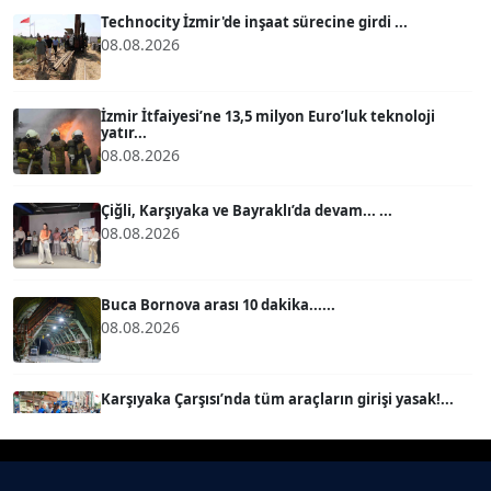
Köşe Yazarı
Technocity İzmir'de inşaat sürecine girdi ...
08.08.2026
BÜLENT GÜRLÜK
Köşe Yazarı
İzmir İtfaiyesi’ne 13,5 milyon Euro’luk teknoloji
yatır...
08.08.2026
MERT ERBOY
Köşe Yazarı
Çiğli, Karşıyaka ve Bayraklı’da devam... ...
08.08.2026
BÜLENT SAĞLAM
B
Köşe Yazarı
Buca Bornova arası 10 dakika......
08.08.2026
SEVGİ MOLVA
Köşe Yazarı
Karşıyaka Çarşısı’nda tüm araçların girişi yasak!...
08.08.2026
Prof. Dr. BİLGE DONUK
Köşe Yazarı