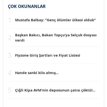
SİNAN GENÇ
ÇOK OKUNANLAR
Köşe Yazarı
1
Mustafa Balbay: "Genç ölümler ülkesi olduk"
Dr. HAKAN TARTAN
Köşe Yazarı
Başkan Bakıcı, Bakan Topçu’ya Selçuk dosyası
2
verdi
Prof. Dr. YÜCEL OCAK
Köşe Yazarı
3
Flyzone Giriş Şartları ve Fiyat Listesi
TEOMAN GÜRAY
Köşe Yazarı
4
Hande sanki kilo almış...
TUNÇ AFŞAR
5
Çiğli Kipa AVM'nin deposunun çatısı çöktü!...
Köşe Yazarı
YILMAZ DURMAZ