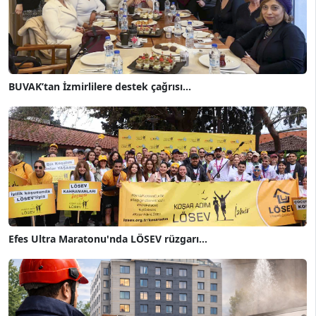
BUVAK’tan İzmirlilere destek çağrısı...
Efes Ultra Maratonu'nda LÖSEV rüzgarı...