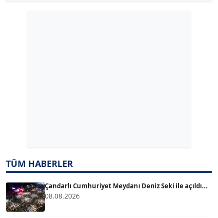
Köşe Yazarı
GÜLPERİ ALTUN KILIÇ
Köşe Yazarı
ERDAL İZGİ
Köşe Yazarı
Dr. ŞABAN ACARBAY
Köşe Yazarı
TÜM HABERLER
TUĞÇE TUĞSAVUL BAYSOY
T
Köşe Yazarı
Çandarlı Cumhuriyet Meydanı Deniz Seki ile açıldı...
08.08.2026
ATİLLA KÖPRÜLÜOĞLU