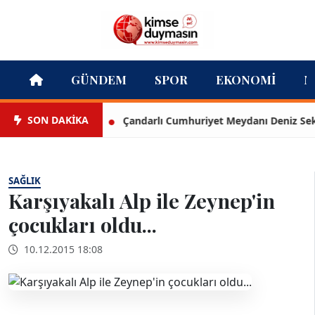
GÜNDEM
SPOR
EKONOMI
M
SON DAKİKA
Çandarlı Cumhuriyet Meydanı Deniz Seki ile
SAĞLIK
Karşıyakalı Alp ile Zeynep'in
çocukları oldu...
10.12.2015 18:08