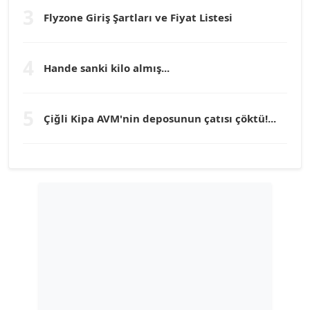
Köşe Yazarı
3
Flyzone Giriş Şartları ve Fiyat Listesi
TEOMAN GÜRAY
4
Köşe Yazarı
Hande sanki kilo almış...
TUNÇ AFŞAR
5
Çiğli Kipa AVM'nin deposunun çatısı çöktü!...
Köşe Yazarı
YILMAZ DURMAZ
Köşe Yazarı
GÜLPERİ ALTUN KILIÇ
Köşe Yazarı
ERDAL İZGİ
Köşe Yazarı