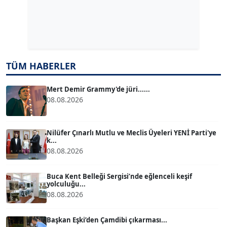
Dr. ŞABAN ACARBAY
Köşe Yazarı
TÜM HABERLER
TUĞÇE TUĞSAVUL BAYSOY
T
Köşe Yazarı
Mert Demir Grammy'de jüri......
08.08.2026
ATİLLA KÖPRÜLÜOĞLU
Köşe Yazarı
Nilüfer Çınarlı Mutlu ve Meclis Üyeleri YENİ Parti'ye
k...
08.08.2026
BÜLENT GÜRLÜK
Köşe Yazarı
Buca Kent Belleği Sergisi’nde eğlenceli keşif
yolculuğu...
08.08.2026
MERT ERBOY
Köşe Yazarı
Başkan Eşki’den Çamdibi çıkarması...