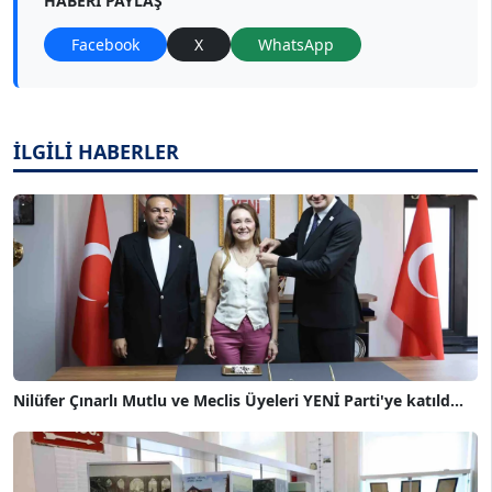
HABERI PAYLAŞ
Facebook
X
WhatsApp
İLGİLİ HABERLER
Nilüfer Çınarlı Mutlu ve Meclis Üyeleri YENİ Parti'ye katıld...