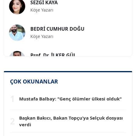
Köşe Yazarı
BEDRİ CUMHUR DOĞU
Köşe Yazarı
Prof. Dr. İLKER GÜL
Köşe Yazarı
SİNAN GENÇ
ÇOK OKUNANLAR
Köşe Yazarı
1
Mustafa Balbay: "Genç ölümler ülkesi olduk"
Dr. HAKAN TARTAN
Köşe Yazarı
Başkan Bakıcı, Bakan Topçu’ya Selçuk dosyası
2
verdi
Prof. Dr. YÜCEL OCAK