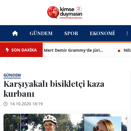
GÜNDEM
SPOR
EKONOMI
M
SON DAKİKA
Mert Demir Grammy'de jüri...
Nilüfer 
GÜNDEM
Karşıyakalı bisikletçi kaza
kurbanı
14.10.2020 18:19