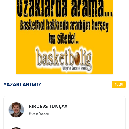
A. BAHRİ VRESKALA
Köşe Yazarı
ESAT ERÇETİNGÖZ
YAZARLARIMIZ
Köşe Yazarı
TÜMÜ
FİRDEVS TUNÇAY
Köşe Yazarı
SEZGİ KAYA