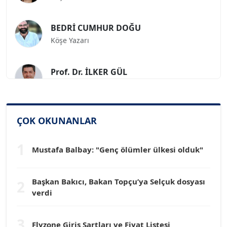
BEDRİ CUMHUR DOĞU
Köşe Yazarı
Prof. Dr. İLKER GÜL
Köşe Yazarı
SİNAN GENÇ
Köşe Yazarı
ÇOK OKUNANLAR
1
Mustafa Balbay: "Genç ölümler ülkesi olduk"
Dr. HAKAN TARTAN
Köşe Yazarı
Başkan Bakıcı, Bakan Topçu’ya Selçuk dosyası
2
verdi
Prof. Dr. YÜCEL OCAK
Köşe Yazarı
3
Flyzone Giriş Şartları ve Fiyat Listesi