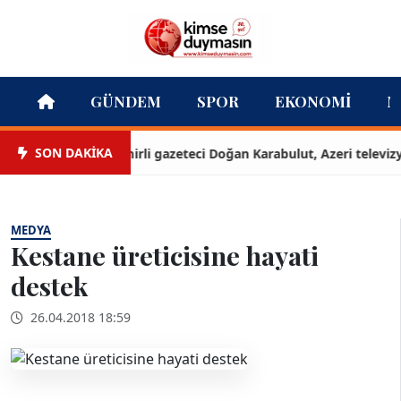
GÜNDEM
SPOR
EKONOMI
M
SON DAKİKA
İzmirli gazeteci Doğan Karabulut, Azeri televizyonun
MEDYA
Kestane üreticisine hayati
destek
26.04.2018 18:59