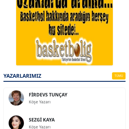
A. BAHRİ VRESKALA
Köşe Yazarı
ESAT ERÇETİNGÖZ
Köşe Yazarı
YAZARLARIMIZ
TÜMÜ
FİRDEVS TUNÇAY
Köşe Yazarı
SEZGİ KAYA
Köşe Yazarı