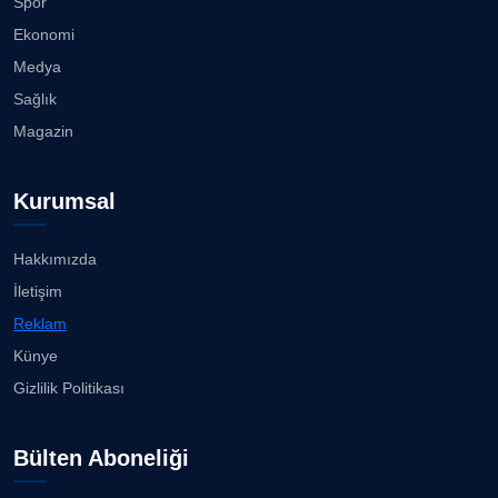
Spor
Köşe Yazarı
Akhisargücü ana sponsorla devam......
Ekonomi
29.07.2026
Medya
Prof. Dr. SEYHAN HASIRCI
Sağlık
Köşe Yazarı
Ahmet Kandemir: Sorun yaratan kişiler sorunu
Magazin
çözemez!...
28.07.2026
Prof. Dr. YAVUZ TAŞKIRAN
Kurumsal
Köşe Yazarı
İzmir Gazeteciler Cemiyeti 80, 9 Eylül Gazetesi 14
Yaşı...
28.07.2026
Hakkımızda
ERDOGAN ARIPINAR
İletişim
Köşe Yazarı
Akhisargücü Spor Kulübü 14 Yaşında ...
Reklam
27.07.2026
Künye
A. BAHRİ VRESKALA
Gizlilik Politikası
Köşe Yazarı
"Gazeteci kamu adına görev yapar!"...
23.07.2026
Bülten Aboneliği
ESAT ERÇETİNGÖZ
Köşe Yazarı