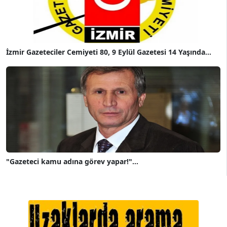
İzmir Gazeteciler Cemiyeti 80, 9 Eylül Gazetesi 14 Yaşında...
"Gazeteci kamu adına görev yapar!"...