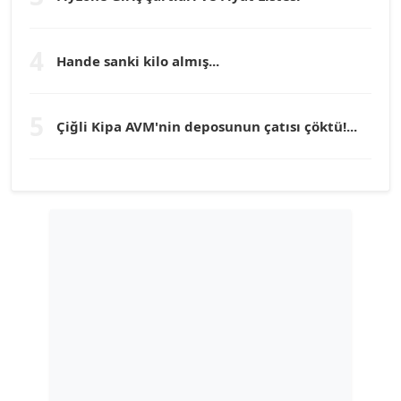
TEOMAN GÜRAY
Köşe Yazarı
4
Hande sanki kilo almış...
TUNÇ AFŞAR
5
Köşe Yazarı
Çiğli Kipa AVM'nin deposunun çatısı çöktü!...
YILMAZ DURMAZ
Köşe Yazarı
GÜLPERİ ALTUN KILIÇ
Köşe Yazarı
ERDAL İZGİ
Köşe Yazarı