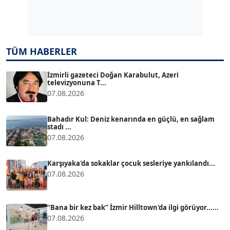
Dr. ŞABAN ACARBAY
Köşe Yazarı
TUĞÇE TUĞSAVUL BAYSOY
TÜM HABERLER
T
Köşe Yazarı
İzmirli gazeteci Doğan Karabulut, Azeri
televizyonuna T...
07.08.2026
ATİLLA KÖPRÜLÜOĞLU
Köşe Yazarı
Bahadır Kul: Deniz kenarında en güçlü, en sağlam
stadı ...
07.08.2026
BÜLENT GÜRLÜK
Köşe Yazarı
Karşıyaka'da sokaklar çocuk sesleriye yankılandı...
07.08.2026
MERT ERBOY
Köşe Yazarı
“Bana bir kez bak” İzmir Hilltown'da ilgi görüyor......
07.08.2026
BÜLENT SAĞLAM