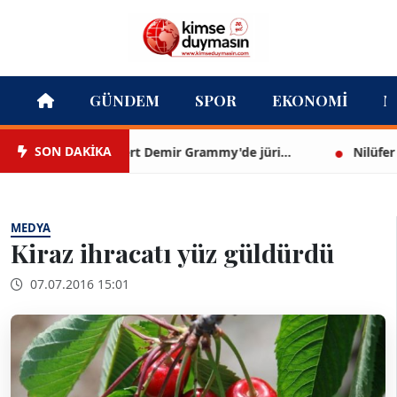
GÜNDEM
SPOR
EKONOMI
M
SON DAKİKA
Mert Demir Grammy'de jüri...
Nilüfer Çınar
MEDYA
Kiraz ihracatı yüz güldürdü
07.07.2016 15:01