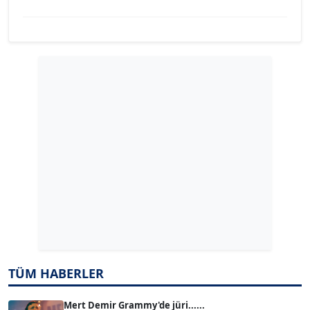
YILMAZ DURMAZ
Köşe Yazarı
GÜLPERİ ALTUN KILIÇ
Köşe Yazarı
ERDAL İZGİ
Köşe Yazarı
Dr. ŞABAN ACARBAY
Köşe Yazarı
TUĞÇE TUĞSAVUL BAYSOY
TÜM HABERLER
T
Köşe Yazarı
Mert Demir Grammy'de jüri......