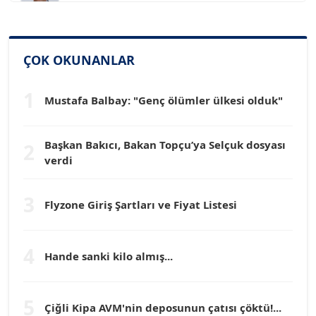
SİNAN GENÇ
Köşe Yazarı
ÇOK OKUNANLAR
1
Dr. HAKAN TARTAN
Mustafa Balbay: "Genç ölümler ülkesi olduk"
Köşe Yazarı
Başkan Bakıcı, Bakan Topçu’ya Selçuk dosyası
2
verdi
Prof. Dr. YÜCEL OCAK
Köşe Yazarı
3
Flyzone Giriş Şartları ve Fiyat Listesi
TEOMAN GÜRAY
Köşe Yazarı
4
Hande sanki kilo almış...
TUNÇ AFŞAR
5
Köşe Yazarı
Çiğli Kipa AVM'nin deposunun çatısı çöktü!...