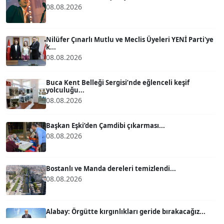
08.08.2026
ATİLLA KÖPRÜLÜOĞLU
Köşe Yazarı
Nilüfer Çınarlı Mutlu ve Meclis Üyeleri YENİ Parti'ye
k...
BÜLENT GÜRLÜK
08.08.2026
Köşe Yazarı
Buca Kent Belleği Sergisi’nde eğlenceli keşif
yolculuğu...
08.08.2026
MERT ERBOY
Köşe Yazarı
Başkan Eşki’den Çamdibi çıkarması...
08.08.2026
BÜLENT SAĞLAM
B
Köşe Yazarı
Bostanlı ve Manda dereleri temizlendi...
08.08.2026
SEVGİ MOLVA
Köşe Yazarı
Alabay: Örgütte kırgınlıkları geride bırakacağız...
08.08.2026