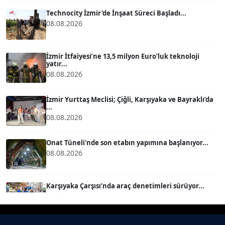
Köşe Yazarı
Technocity İzmir'de İnşaat Süreci Başladı...
08.08.2026
BÜLENT GÜRLÜK
Köşe Yazarı
İzmir İtfaiyesi’ne 13,5 milyon Euro’luk teknoloji
yatır...
08.08.2026
MERT ERBOY
Köşe Yazarı
İzmir Yurttaş Meclisi; Çiğli, Karşıyaka ve Bayraklı’da
...
08.08.2026
BÜLENT SAĞLAM
B
Köşe Yazarı
Onat Tüneli'nde son etabın yapımına başlanıyor...
08.08.2026
SEVGİ MOLVA
Köşe Yazarı
Karşıyaka Çarşısı’nda araç denetimleri sürüyor...
08.08.2026
Prof. Dr. BİLGE DONUK
Köşe Yazarı