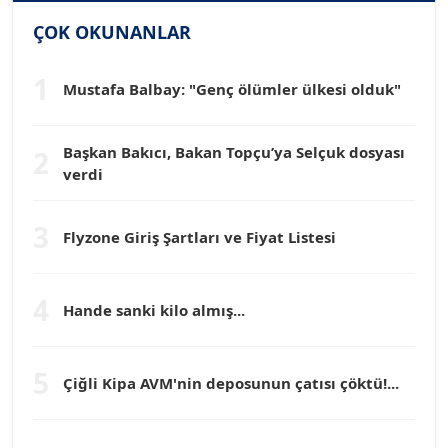
SİNAN GENÇ
ÇOK OKUNANLAR
Köşe Yazarı
1
Mustafa Balbay: "Genç ölümler ülkesi olduk"
Dr. HAKAN TARTAN
Köşe Yazarı
Başkan Bakıcı, Bakan Topçu’ya Selçuk dosyası
2
verdi
Prof. Dr. YÜCEL OCAK
Köşe Yazarı
3
Flyzone Giriş Şartları ve Fiyat Listesi
TEOMAN GÜRAY
Köşe Yazarı
4
Hande sanki kilo almış...
TUNÇ AFŞAR
5
Çiğli Kipa AVM'nin deposunun çatısı çöktü!...
Köşe Yazarı
YILMAZ DURMAZ