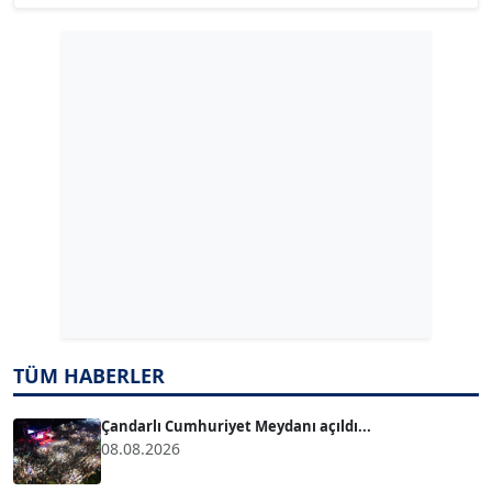
Köşe Yazarı
GÜLPERİ ALTUN KILIÇ
Köşe Yazarı
ERDAL İZGİ
Köşe Yazarı
Dr. ŞABAN ACARBAY
Köşe Yazarı
TÜM HABERLER
TUĞÇE TUĞSAVUL BAYSOY
T
Köşe Yazarı
Çandarlı Cumhuriyet Meydanı açıldı...
08.08.2026
ATİLLA KÖPRÜLÜOĞLU