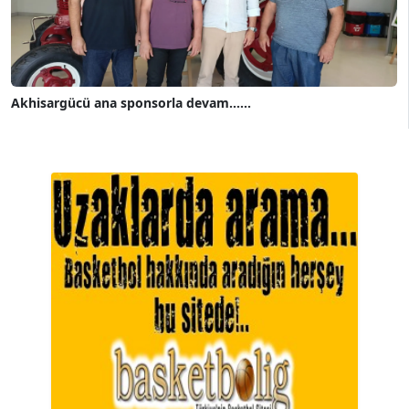
Akhisargücü ana sponsorla devam......
A. BAHRİ VRESKALA
Köşe Yazarı