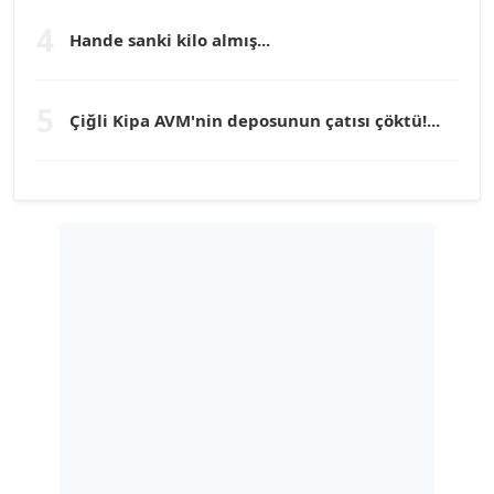
Köşe Yazarı
4
Hande sanki kilo almış...
TUNÇ AFŞAR
5
Çiğli Kipa AVM'nin deposunun çatısı çöktü!...
Köşe Yazarı
YILMAZ DURMAZ
Köşe Yazarı
GÜLPERİ ALTUN KILIÇ
Köşe Yazarı
ERDAL İZGİ
Köşe Yazarı
Dr. ŞABAN ACARBAY