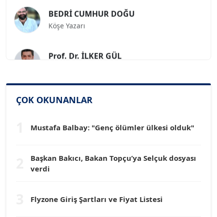
BEDRİ CUMHUR DOĞU
Köşe Yazarı
Prof. Dr. İLKER GÜL
Köşe Yazarı
SİNAN GENÇ
ÇOK OKUNANLAR
Köşe Yazarı
1
Mustafa Balbay: "Genç ölümler ülkesi olduk"
Dr. HAKAN TARTAN
Köşe Yazarı
Başkan Bakıcı, Bakan Topçu’ya Selçuk dosyası
2
verdi
Prof. Dr. YÜCEL OCAK
Köşe Yazarı
3
Flyzone Giriş Şartları ve Fiyat Listesi
TEOMAN GÜRAY