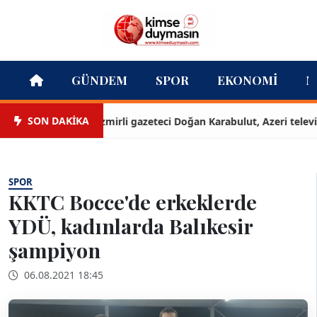
GÜNDEM
SPOR
EKONOMI
M
SON DAKİKA
İzmirli gazeteci Doğan Karabulut, Azeri televizyon
SPOR
KKTC Bocce'de erkeklerde
YDÜ, kadınlarda Balıkesir
şampiyon
06.08.2021 18:45