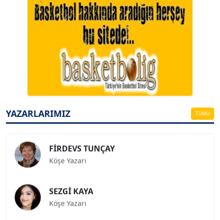
A. BAHRİ VRESKALA
Köşe Yazarı
ESAT ERÇETİNGÖZ
Köşe Yazarı
YAZARLARIMIZ
TÜMÜ
FİRDEVS TUNÇAY
Köşe Yazarı
SEZGİ KAYA
Köşe Yazarı