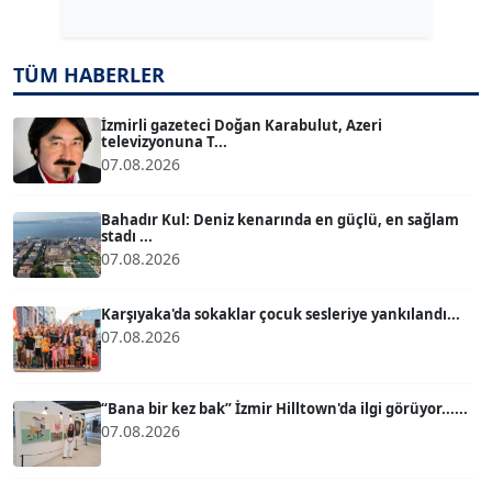
Köşe Yazarı
TÜM HABERLER
TUĞÇE TUĞSAVUL BAYSOY
T
Köşe Yazarı
İzmirli gazeteci Doğan Karabulut, Azeri
televizyonuna T...
07.08.2026
ATİLLA KÖPRÜLÜOĞLU
Köşe Yazarı
Bahadır Kul: Deniz kenarında en güçlü, en sağlam
stadı ...
07.08.2026
BÜLENT GÜRLÜK
Köşe Yazarı
Karşıyaka'da sokaklar çocuk sesleriye yankılandı...
07.08.2026
MERT ERBOY
Köşe Yazarı
“Bana bir kez bak” İzmir Hilltown'da ilgi görüyor......
07.08.2026
BÜLENT SAĞLAM
B
Köşe Yazarı