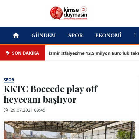
GÜNDEM
SPOR
EKONOMI
M
SON DAKİKA
İzmir İtfaiyesi’ne 13,5 milyon Euro’luk teknoloj
SPOR
KKTC Boccede play off
heyecanı başlıyor
29.07.2021 09:45