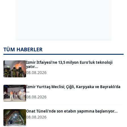
ERDAL İZGİ
Köşe Yazarı
Dr. ŞABAN ACARBAY
Köşe Yazarı
TÜM HABERLER
TUĞÇE TUĞSAVUL BAYSOY
T
Köşe Yazarı
İzmir İtfaiyesi’ne 13,5 milyon Euro’luk teknoloji
yatır...
08.08.2026
ATİLLA KÖPRÜLÜOĞLU
Köşe Yazarı
İzmir Yurttaş Meclisi; Çiğli, Karşıyaka ve Bayraklı’da
...
08.08.2026
BÜLENT GÜRLÜK
Köşe Yazarı
Onat Tüneli'nde son etabın yapımına başlanıyor...
08.08.2026
MERT ERBOY