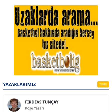
A. BAHRİ VRESKALA
Köşe Yazarı
ESAT ERÇETİNGÖZ
Köşe Yazarı
YAZARLARIMIZ
TÜMÜ
FİRDEVS TUNÇAY
Köşe Yazarı