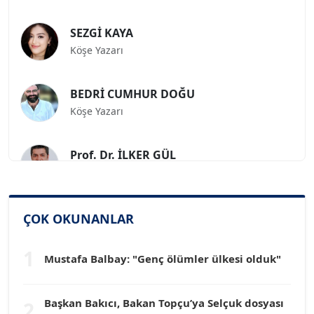
SEZGİ KAYA
Köşe Yazarı
BEDRİ CUMHUR DOĞU
Köşe Yazarı
Prof. Dr. İLKER GÜL
Köşe Yazarı
SİNAN GENÇ
ÇOK OKUNANLAR
Köşe Yazarı
1
Mustafa Balbay: "Genç ölümler ülkesi olduk"
Dr. HAKAN TARTAN
Köşe Yazarı
Başkan Bakıcı, Bakan Topçu’ya Selçuk dosyası
2