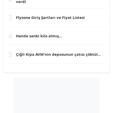
verdi
Prof. Dr. YÜCEL OCAK
Köşe Yazarı
3
Flyzone Giriş Şartları ve Fiyat Listesi
TEOMAN GÜRAY
Köşe Yazarı
4
Hande sanki kilo almış...
TUNÇ AFŞAR
5
Çiğli Kipa AVM'nin deposunun çatısı çöktü!...
Köşe Yazarı
YILMAZ DURMAZ
Köşe Yazarı
GÜLPERİ ALTUN KILIÇ
Köşe Yazarı