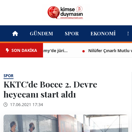
GÜNDEM
SPOR
EKONOMI
M
SON DAKİKA
ert Demir Grammy'de jüri...
Nilüfer Çınarlı Mutlu ve Mec
SPOR
KKTC'de Bocce 2. Devre
heyecanı start aldı
17.06.2021 17:34