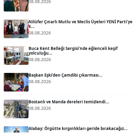
08.08.2026
BÜLENT GÜRLÜK
Nilüfer Çınarlı Mutlu ve Meclis Üyeleri YENİ Parti'ye
Köşe Yazarı
k...
08.08.2026
MERT ERBOY
Buca Kent Belleği Sergisi’nde eğlenceli keşif
Köşe Yazarı
yolculuğu...
08.08.2026
BÜLENT SAĞLAM
B
Başkan Eşki’den Çamdibi çıkarması...
Köşe Yazarı
08.08.2026
SEVGİ MOLVA
Bostanlı ve Manda dereleri temizlendi...
Köşe Yazarı
08.08.2026
Prof. Dr. BİLGE DONUK
Alabay: Örgütte kırgınlıkları geride bırakacağız...
Köşe Yazarı
08.08.2026