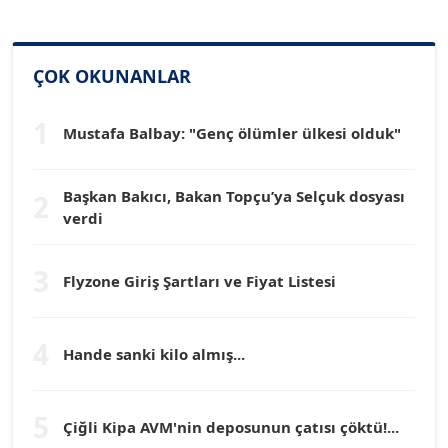
Köşe Yazarı
ÇOK OKUNANLAR
Dr. HAKAN TARTAN
Köşe Yazarı
1
Mustafa Balbay: "Genç ölümler ülkesi olduk"
Prof. Dr. YÜCEL OCAK
Köşe Yazarı
Başkan Bakıcı, Bakan Topçu’ya Selçuk dosyası
2
verdi
TEOMAN GÜRAY
3
Köşe Yazarı
Flyzone Giriş Şartları ve Fiyat Listesi
TUNÇ AFŞAR
4
Hande sanki kilo almış...
Köşe Yazarı
5
YILMAZ DURMAZ
Çiğli Kipa AVM'nin deposunun çatısı çöktü!...