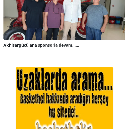
Akhisargücü ana sponsorla devam......
A. BAHRİ VRESKALA
Köşe Yazarı