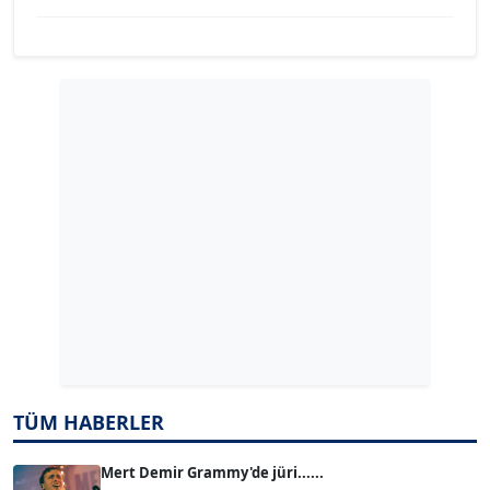
Köşe Yazarı
GÜLPERİ ALTUN KILIÇ
Köşe Yazarı
ERDAL İZGİ
Köşe Yazarı
Dr. ŞABAN ACARBAY
Köşe Yazarı
TUĞÇE TUĞSAVUL BAYSOY
T
Köşe Yazarı
TÜM HABERLER
ATİLLA KÖPRÜLÜOĞLU
Mert Demir Grammy'de jüri......
Köşe Yazarı