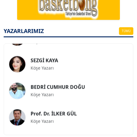
ESAT ERÇETİNGÖZ
Köşe Yazarı
FİRDEVS TUNÇAY
YAZARLARIMIZ
TÜMÜ
Köşe Yazarı
SEZGİ KAYA
Köşe Yazarı
BEDRİ CUMHUR DOĞU
Köşe Yazarı
Prof. Dr. İLKER GÜL
Köşe Yazarı
SİNAN GENÇ