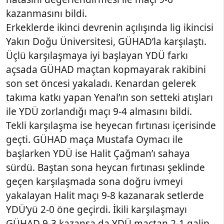
kazanmasını bildi.
Erkeklerde ikinci devrenin açılışında lig ikincisi
Yakın Doğu Üniversitesi, GÜHAD’la karşılaştı.
Üçlü karşılaşmaya iyi başlayan YDÜ farkı
açsada GÜHAD maçtan kopmayarak rakibini
son set öncesi yakaladı. Kenardan gelerek
takıma katkı yapan Yenal’ın son setteki atışları
ile YDÜ zorlandığı maçı 9-4 almasını bildi.
Tekli karşılaşma ise heyecan fırtınası içerisinde
geçti. GÜHAD maça Mustafa Oymacı ile
başlarken YDÜ ise Halit Çağman’ı sahaya
sürdü. Baştan sona heycan fırtınası şeklinde
geçen karşılaşmada sona doğru ivmeyi
yakalayan Halit maçı 9-8 kazanarak setlerde
YDÜ’yü 2-0 öne geçirdi. İkili karşılaşmayı
GÜHAD 9-3 kazansa da YDÜ maçtan 2-1 galip