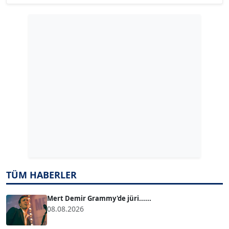
Köşe Yazarı
GÜLPERİ ALTUN KILIÇ
Köşe Yazarı
ERDAL İZGİ
Köşe Yazarı
Dr. ŞABAN ACARBAY
Köşe Yazarı
TÜM HABERLER
TUĞÇE TUĞSAVUL BAYSOY
T
Köşe Yazarı
Mert Demir Grammy'de jüri......
08.08.2026
ATİLLA KÖPRÜLÜOĞLU