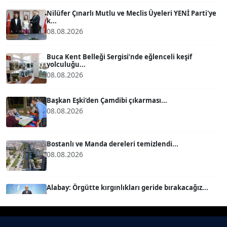
Köşe Yazarı
Nilüfer Çınarlı Mutlu ve Meclis Üyeleri YENİ Parti'ye
k...
08.08.2026
BÜLENT GÜRLÜK
Köşe Yazarı
Buca Kent Belleği Sergisi’nde eğlenceli keşif
yolculuğu...
08.08.2026
MERT ERBOY
Köşe Yazarı
Başkan Eşki’den Çamdibi çıkarması...
08.08.2026
BÜLENT SAĞLAM
B
Köşe Yazarı
Bostanlı ve Manda dereleri temizlendi...
08.08.2026
SEVGİ MOLVA
Köşe Yazarı
Alabay: Örgütte kırgınlıkları geride bırakacağız...
08.08.2026
Prof. Dr. BİLGE DONUK
Köşe Yazarı