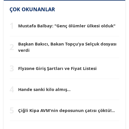
SİNAN GENÇ
ÇOK OKUNANLAR
Köşe Yazarı
1
Mustafa Balbay: "Genç ölümler ülkesi olduk"
Dr. HAKAN TARTAN
Köşe Yazarı
Başkan Bakıcı, Bakan Topçu’ya Selçuk dosyası
2
verdi
Prof. Dr. YÜCEL OCAK
Köşe Yazarı
3
Flyzone Giriş Şartları ve Fiyat Listesi
TEOMAN GÜRAY
Köşe Yazarı
4
Hande sanki kilo almış...
TUNÇ AFŞAR
5
Çiğli Kipa AVM'nin deposunun çatısı çöktü!...
Köşe Yazarı
YILMAZ DURMAZ