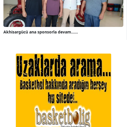
Akhisargücü ana sponsorla devam......
A. BAHRİ VRESKALA
Köşe Yazarı