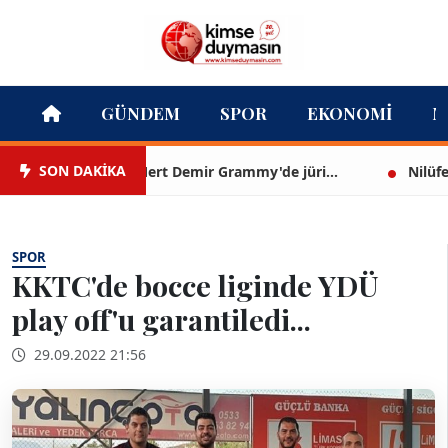
GÜNDEM
SPOR
EKONOMI
M
SON DAKİKA
Mert Demir Grammy'de jüri...
Nilüfer Çı
SPOR
KKTC'de bocce liginde YDÜ
play off'u garantiledi...
29.09.2022 21:56