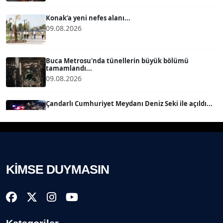
Köşe Yazarı
Konak’a yeni nefes alanı...
09.08.2026
BÜLENT SAĞLAM
B
Köşe Yazarı
Buca Metrosu'nda tünellerin büyük bölümü
tamamlandı...
09.08.2026
SEVGİ MOLVA
Köşe Yazarı
Çandarlı Cumhuriyet Meydanı Deniz Seki ile açıldı...
08.08.2026
Prof. Dr. BİLGE DONUK
Köşe Yazarı
Technocity İzmir'de inşaat sürecine girdi ...
08.08.2026
KİMSE DUYMASIN
AVNİ ERBOY
Köşe Yazarı
İzmir İtfaiyesi’ne 13,5 milyon Euro’luk teknoloji
yatır...
08.08.2026
Doç. Dr. LEVENT KÖSTEM
D