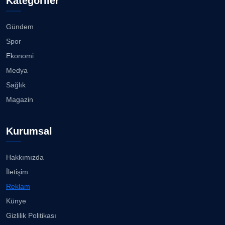
Kategoriler
Köşe Yazarı
Çiğli, Karşıyaka ve Bayraklı’da devam... ...
08.08.2026
Gündem
CAN BARHAN
Spor
Köşe Yazarı
Buca Bornova arası 10 dakika......
Ekonomi
08.08.2026
Medya
Prof. Dr. SEYHAN HASIRCI
Sağlık
Köşe Yazarı
Karşıyaka Çarşısı’nda tüm araçların girişi yasak!...
Magazin
08.08.2026
Prof. Dr. YAVUZ TAŞKIRAN
Kurumsal
Köşe Yazarı
Mert Demir Grammy'de jüri......
08.08.2026
Hakkımızda
ERDOGAN ARIPINAR
İletişim
Köşe Yazarı
Nilüfer Çınarlı Mutlu ve Meclis Üyeleri YENİ Parti'ye
Reklam
k...
08.08.2026
Künye
A. BAHRİ VRESKALA
Gizlilik Politikası
Köşe Yazarı
Buca Kent Belleği Sergisi’nde eğlenceli keşif