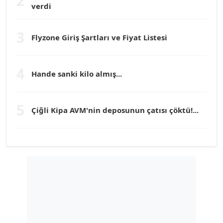
2
verdi
Prof. Dr. YÜCEL OCAK
Köşe Yazarı
3
Flyzone Giriş Şartları ve Fiyat Listesi
TEOMAN GÜRAY
Köşe Yazarı
4
Hande sanki kilo almış...
TUNÇ AFŞAR
5
Köşe Yazarı
Çiğli Kipa AVM'nin deposunun çatısı çöktü!...
YILMAZ DURMAZ
Köşe Yazarı
GÜLPERİ ALTUN KILIÇ
Köşe Yazarı