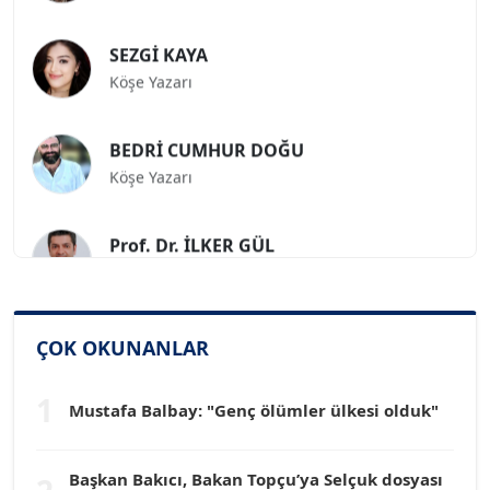
SEZGİ KAYA
Köşe Yazarı
BEDRİ CUMHUR DOĞU
Köşe Yazarı
Prof. Dr. İLKER GÜL
Köşe Yazarı
SİNAN GENÇ
ÇOK OKUNANLAR
Köşe Yazarı
1
Mustafa Balbay: "Genç ölümler ülkesi olduk"
Dr. HAKAN TARTAN
Köşe Yazarı
Başkan Bakıcı, Bakan Topçu’ya Selçuk dosyası