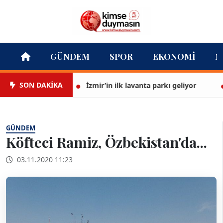
GÜNDEM
SPOR
EKONOMI
M
SON DAKİKA
İzmir’in ilk lavanta parkı geliyor
Te
GÜNDEM
Köfteci Ramiz, Özbekistan'da...
03.11.2020 11:23