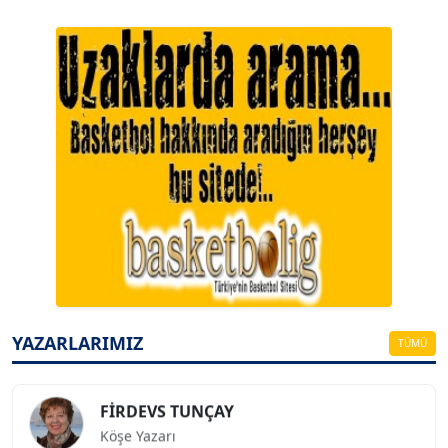
A. BAHRİ VRESKALA
Köşe Yazarı
ESAT ERÇETİNGÖZ
Köşe Yazarı
YAZARLARIMIZ
TÜMÜ
FİRDEVS TUNÇAY
Köşe Yazarı