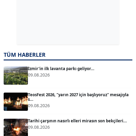
ERDAL İZGİ
Köşe Yazarı
Dr. ŞABAN ACARBAY
Köşe Yazarı
TÜM HABERLER
TUĞÇE TUĞSAVUL BAYSOY
T
Köşe Yazarı
İzmir’in ilk lavanta parkı geliyor...
09.08.2026
ATİLLA KÖPRÜLÜOĞLU
Köşe Yazarı
TeosFest 2026, "yarın 2027 için başlıyoruz" mesajıyla
s...
09.08.2026
BÜLENT GÜRLÜK
Köşe Yazarı
Tarihi çarşının nasırlı elleri mirasın son bekçileri...
09.08.2026
MERT ERBOY