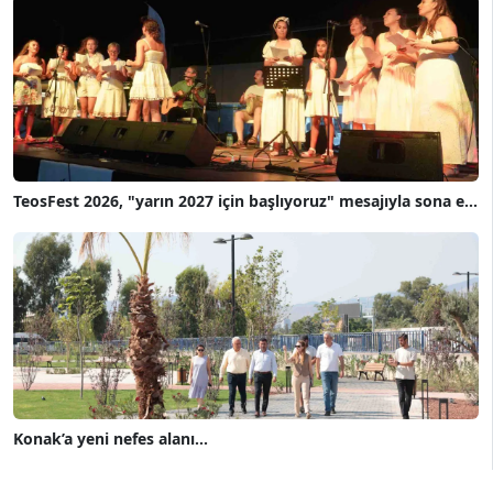
TeosFest 2026, "yarın 2027 için başlıyoruz" mesajıyla sona e...
Konak’a yeni nefes alanı...