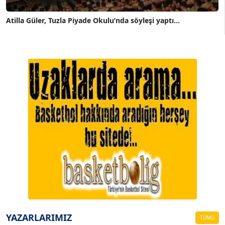
Atilla Güler, Tuzla Piyade Okulu’nda söyleşi yaptı...
A. BAHRİ VRESKALA
Köşe Yazarı
ESAT ERÇETİNGÖZ
Köşe Yazarı
YAZARLARIMIZ
TÜMÜ