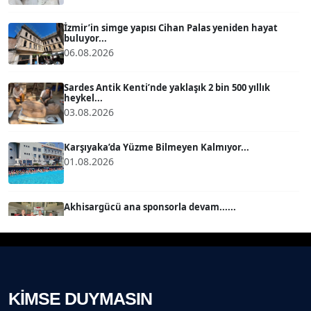
Köşe Yazarı
İzmir’in simge yapısı Cihan Palas yeniden hayat
buluyor...
06.08.2026
MERT ERBOY
Köşe Yazarı
Sardes Antik Kenti’nde yaklaşık 2 bin 500 yıllık
heykel...
03.08.2026
BÜLENT SAĞLAM
B
Köşe Yazarı
Karşıyaka’da Yüzme Bilmeyen Kalmıyor...
01.08.2026
SEVGİ MOLVA
Köşe Yazarı
Akhisargücü ana sponsorla devam......
29.07.2026
Prof. Dr. BİLGE DONUK
Köşe Yazarı
Ahmet Kandemir: Sorun yaratan kişiler sorunu
çözemez!...
28.07.2026
KİMSE DUYMASIN
AVNİ ERBOY