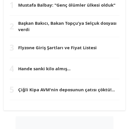
1
Mustafa Balbay: "Genç ölümler ülkesi olduk"
Dr. HAKAN TARTAN
Köşe Yazarı
Başkan Bakıcı, Bakan Topçu’ya Selçuk dosyası
2
verdi
Prof. Dr. YÜCEL OCAK
Köşe Yazarı
3
Flyzone Giriş Şartları ve Fiyat Listesi
TEOMAN GÜRAY
Köşe Yazarı
4
Hande sanki kilo almış...
TUNÇ AFŞAR
5
Köşe Yazarı
Çiğli Kipa AVM'nin deposunun çatısı çöktü!...
YILMAZ DURMAZ
Köşe Yazarı