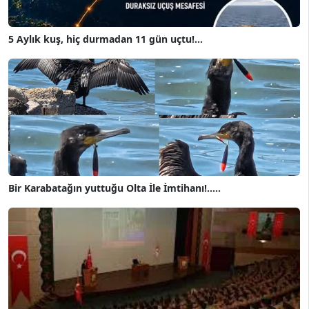
5 Aylık kuş, hiç durmadan 11 gün uçtu!...
Bir Karabatağın yuttuğu Olta İle İmtihanı!.....