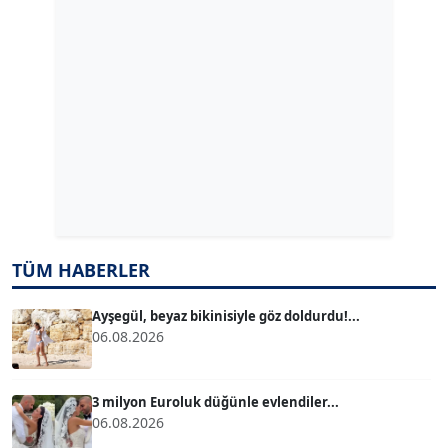
GÜLPERİ ALTUN KILIÇ
Köşe Yazarı
ERDAL İZGİ
Köşe Yazarı
Dr. ŞABAN ACARBAY
Köşe Yazarı
TUĞÇE TUĞSAVUL BAYSOY
TÜM HABERLER
T
Köşe Yazarı
Ayşegül, beyaz bikinisiyle göz doldurdu!...
06.08.2026
ATİLLA KÖPRÜLÜOĞLU
Köşe Yazarı
3 milyon Euroluk düğünle evlendiler...
06.08.2026
BÜLENT GÜRLÜK