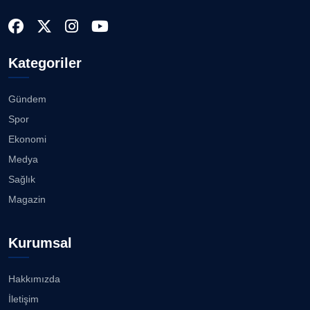
Köşe Yazarı
İzmir Gazeteciler Cemiyeti 80, 9 Eylül Gazetesi 14
Yaşı...
28.07.2026
Doç. Dr. LEVENT KÖSTEM
D
Kategoriler
Köşe Yazarı
Akhisargücü Spor Kulübü 14 Yaşında ...
27.07.2026
Gündem
CAN BARHAN
Spor
Köşe Yazarı
"Gazeteci kamu adına görev yapar!"...
Ekonomi
23.07.2026
Medya
Prof. Dr. SEYHAN HASIRCI
Sağlık
Köşe Yazarı
Bisikletçiler Gömeç'te bisiklet festivalinde
Magazin
buluşacak ...
23.07.2026
Prof. Dr. YAVUZ TAŞKIRAN
Kurumsal
Köşe Yazarı
İzmirli müzisyen, koro şefi Almanya’da popüler
oldu......
23.07.2026
Hakkımızda
ERDOGAN ARIPINAR
İletişim
Köşe Yazarı