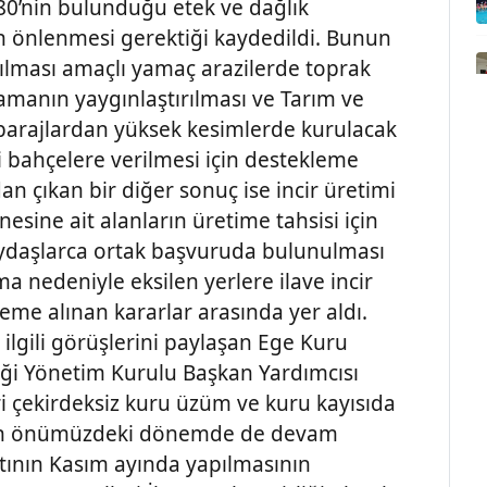
%80’nin bulunduğu etek ve dağlık
n önlenmesi gerektiği kaydedildi. Bunun
rılması amaçlı yamaç arazilerde toprak
amanın yaygınlaştırılması ve Tarım ve
barajlardan yüksek kesimlerde kurulacak
i bahçelere verilmesi için destekleme
dan çıkan bir diğer sonuç ise incir üretimi
esine ait alanların üretime tahsisi için
ydaşlarca ortak başvuruda bulunulması
ma nedeniyle eksilen yerlere ilave incir
eme alınan kararlar arasında yer aldı.
e ilgili görüşlerini paylaşan Ege Kuru
liği Yönetim Kurulu Başkan Yardımcısı
i çekirdeksiz kuru üzüm ve kuru kayısıda
ların önümüzdeki dönemde de devam
antının Kasım ayında yapılmasının