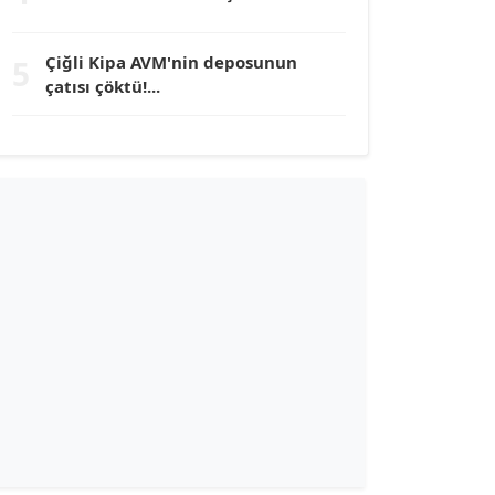
TUNÇ AFŞAR
Köşe Yazarı
Çiğli Kipa AVM'nin deposunun
5
çatısı çöktü!...
YILMAZ DURMAZ
Köşe Yazarı
GÜLPERİ ALTUN KILIÇ
Köşe Yazarı
ERDAL İZGİ
Köşe Yazarı
Dr. ŞABAN ACARBAY
Köşe Yazarı