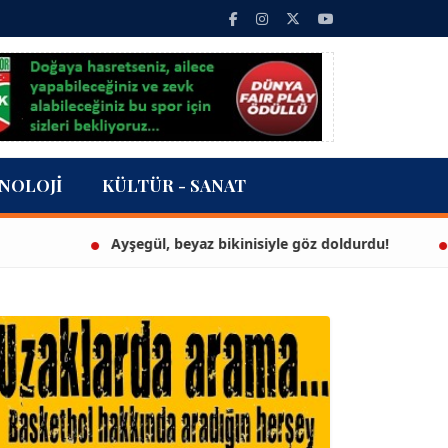
NOLOJI
KÜLTÜR - SANAT
Ayşegül, beyaz bikinisiyle göz doldurdu!
3 milyo