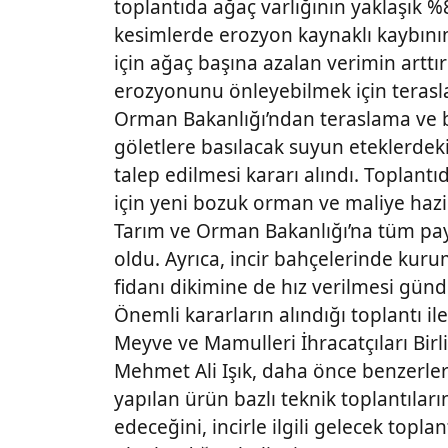
toplantıda ağaç varlığının yaklaşık 
kesimlerde erozyon kaynaklı kaybını
için ağaç başına azalan verimin arttı
erozyonunu önleyebilmek için terasl
Orman Bakanlığı’ndan teraslama ve 
göletlere basılacak suyun eteklerdek
talep edilmesi kararı alındı. Toplantı
için yeni bozuk orman ve maliye hazin
Tarım ve Orman Bakanlığı’na tüm pa
oldu. Ayrıca, incir bahçelerinde kuru
fidanı dikimine de hız verilmesi günd
Önemli kararların alındığı toplantı il
Meyve ve Mamulleri İhracatçıları Bir
Mehmet Ali Işık, daha önce benzerler
yapılan ürün bazlı teknik toplantı
edeceğini, incirle ilgili gelecek topl