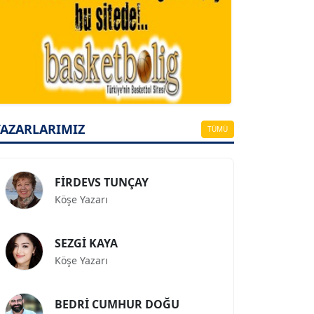
A. BAHRİ VRESKALA
Köşe Yazarı
ESAT ERÇETİNGÖZ
Köşe Yazarı
YAZARLARIMIZ
TÜMÜ
FİRDEVS TUNÇAY
Köşe Yazarı
SEZGİ KAYA
Köşe Yazarı
BEDRİ CUMHUR DOĞU
Köşe Yazarı