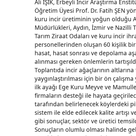
Ali IŞIK, Erbeyli İncir Araştırma Ens
Öğretim Üyesi Prof. Dr. Fatih ŞEN yön
kuru incir üretiminin yoğun olduğu A
Müdürlükleri, Aydın, İzmir ve Nazilli T
Tarım Ziraat Odaları ve kuru incir ihra
personellerinden oluşan 60 kişilik bir
hasat, hasat sonrası ve depolama aş
alınması gereken önlemlerin tartışıld
Toplantıda incir ağaçlarının altlarına
yaygınlaştırılması için bir ön çalışma
ilk ayağı Ege Kuru Meyve ve Mamulleri 
firmaların desteği ile hayata geçiril
tarafından belirlenecek köylerdeki 
sistem ile elde edilecek kalite artış
gibi sonuçlar, sektör ve üretici temsilc
Sonuçların olumlu olması halinde ge