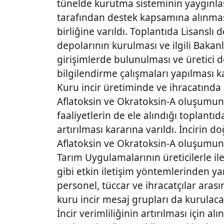
tünelde kurutma sisteminin yaygınla
tarafından destek kapsamına alınma
birliğine varıldı. Toplantıda Lisansl
depolarının kurulması ve ilgili Baka
girişimlerde bulunulması ve üretici de
bilgilendirme çalışmaları yapılması ka
Kuru incir üretiminde ve ihracatında
Aflatoksin ve Okratoksin-A oluşumunu
faaliyetlerin de ele alındığı toplantıd
artırılması kararına varıldı. İncirin 
Aflatoksin ve Okratoksin-A oluşumun
Tarım Uygulamalarının üreticilerle il
gibi etkin iletişim yöntemlerinden yar
personel, tüccar ve ihracatçılar aras
kuru incir mesaj grupları da kurulaca
İncir verimliliğinin artırılması için a