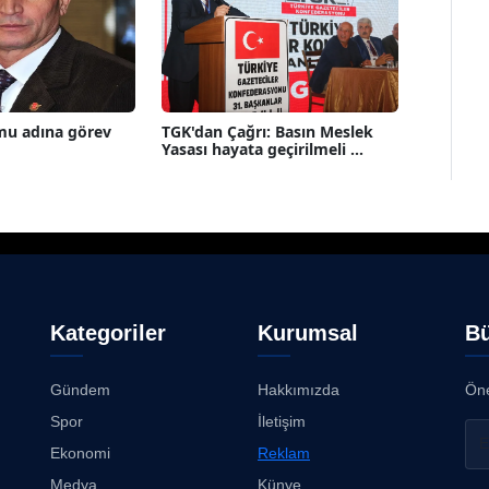
mu adına görev
TGK'dan Çağrı: Basın Meslek
Yasası hayata geçirilmeli ...
Kategoriler
Kurumsal
Bü
Gündem
Hakkımızda
Öne
Spor
İletişim
Ekonomi
Reklam
Medya
Künye