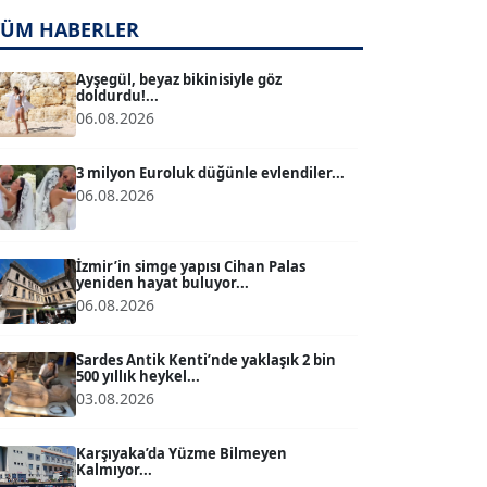
TUĞÇE TUĞSAVUL BAYSOY
T
TÜM HABERLER
Köşe Yazarı
Ayşegül, beyaz bikinisiyle göz
doldurdu!...
ATİLLA KÖPRÜLÜOĞLU
06.08.2026
Köşe Yazarı
3 milyon Euroluk düğünle evlendiler...
06.08.2026
BÜLENT GÜRLÜK
Köşe Yazarı
İzmir’in simge yapısı Cihan Palas
yeniden hayat buluyor...
MERT ERBOY
06.08.2026
Köşe Yazarı
Sardes Antik Kenti’nde yaklaşık 2 bin
500 yıllık heykel...
BÜLENT SAĞLAM
03.08.2026
B
Köşe Yazarı
Karşıyaka’da Yüzme Bilmeyen
Kalmıyor...