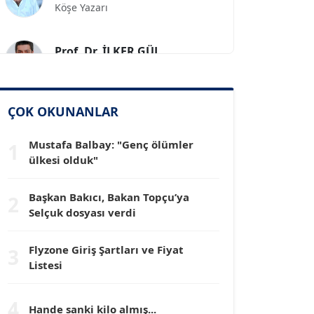
Prof. Dr. İLKER GÜL
Köşe Yazarı
SİNAN GENÇ
Köşe Yazarı
ÇOK OKUNANLAR
Mustafa Balbay: "Genç ölümler
1
Dr. HAKAN TARTAN
ülkesi olduk"
Köşe Yazarı
Başkan Bakıcı, Bakan Topçu’ya
2
Prof. Dr. YÜCEL OCAK
Selçuk dosyası verdi
Köşe Yazarı
Flyzone Giriş Şartları ve Fiyat
3
Listesi
TEOMAN GÜRAY
Köşe Yazarı
4
Hande sanki kilo almış...