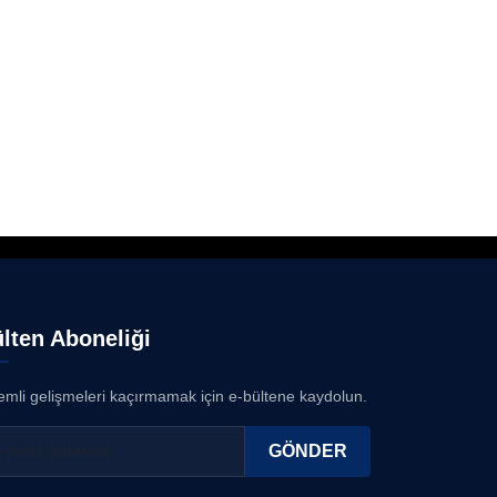
Köşe Yazarı
SEZGİ KAYA
Köşe Yazarı
BEDRİ CUMHUR DOĞU
Köşe Yazarı
Prof. Dr. İLKER GÜL
Köşe Yazarı
lten Aboneliği
SİNAN GENÇ
Köşe Yazarı
mli gelişmeleri kaçırmamak için e-bültene kaydolun.
GÖNDER
Dr. HAKAN TARTAN
Köşe Yazarı