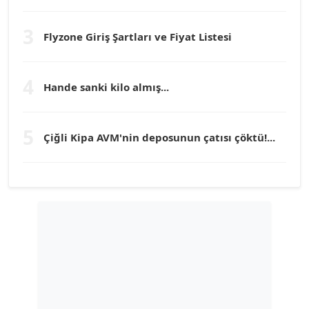
Prof. Dr. YÜCEL OCAK
Köşe Yazarı
3
Flyzone Giriş Şartları ve Fiyat Listesi
TEOMAN GÜRAY
Köşe Yazarı
4
Hande sanki kilo almış...
TUNÇ AFŞAR
5
Çiğli Kipa AVM'nin deposunun çatısı çöktü!...
Köşe Yazarı
YILMAZ DURMAZ
Köşe Yazarı
GÜLPERİ ALTUN KILIÇ
Köşe Yazarı
ERDAL İZGİ