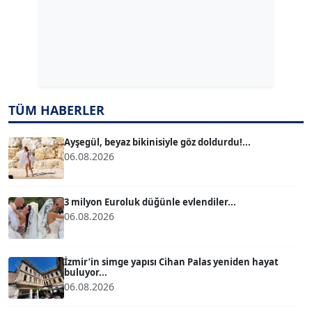
Köşe Yazarı
Dr. ŞABAN ACARBAY
Köşe Yazarı
TÜM HABERLER
TUĞÇE TUĞSAVUL BAYSOY
T
Köşe Yazarı
Ayşegül, beyaz bikinisiyle göz doldurdu!...
06.08.2026
ATİLLA KÖPRÜLÜOĞLU
Köşe Yazarı
3 milyon Euroluk düğünle evlendiler...
06.08.2026
BÜLENT GÜRLÜK
Köşe Yazarı
İzmir’in simge yapısı Cihan Palas yeniden hayat
buluyor...
06.08.2026
MERT ERBOY
Köşe Yazarı