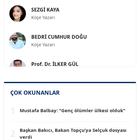
SEZGİ KAYA
Köşe Yazarı
BEDRİ CUMHUR DOĞU
Köşe Yazarı
Prof. Dr. İLKER GÜL
Köşe Yazarı
SİNAN GENÇ
ÇOK OKUNANLAR
Köşe Yazarı
1
Mustafa Balbay: "Genç ölümler ülkesi olduk"
Dr. HAKAN TARTAN
Köşe Yazarı
Başkan Bakıcı, Bakan Topçu’ya Selçuk dosyası
2
verdi