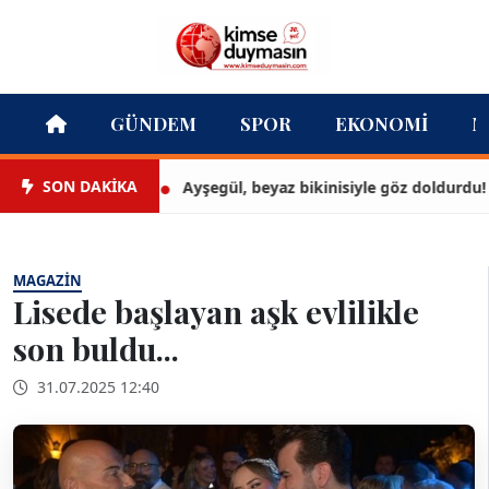
GÜNDEM
SPOR
EKONOMI
M
SON DAKİKA
Ayşegül, beyaz bikinisiyle göz doldurdu!
MAGAZIN
Lisede başlayan aşk evlilikle
son buldu...
31.07.2025 12:40