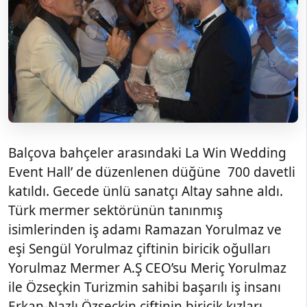
Balçova bahçeler arasındaki La Win Wedding
Event Hall’ de düzenlenen düğüne 700 davetli
katıldı. Gecede ünlü sanatçı Altay sahne aldı.
Türk mermer sektörünün tanınmış
isimlerinden iş adamı Ramazan Yorulmaz ve
eşi Sengül Yorulmaz çiftinin biricik oğulları
Yorulmaz Mermer A.Ş CEO’su Meriç Yorulmaz
ile Özseçkin Turizmin sahibi başarılı iş insanı
Erkan-Nazlı Özseçkin çiftinin biricik kızları