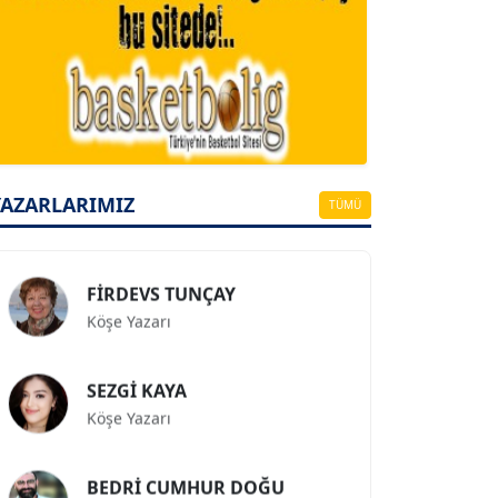
A. BAHRİ VRESKALA
Köşe Yazarı
ESAT ERÇETİNGÖZ
Köşe Yazarı
YAZARLARIMIZ
TÜMÜ
FİRDEVS TUNÇAY
Köşe Yazarı
SEZGİ KAYA
Köşe Yazarı
BEDRİ CUMHUR DOĞU
Köşe Yazarı