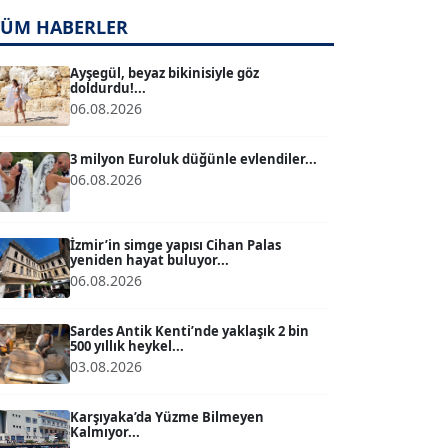
TUĞÇE TUĞSAVUL BAYSOY
TÜM HABERLER
T
Köşe Yazarı
Ayşegül, beyaz bikinisiyle göz
doldurdu!...
06.08.2026
ATİLLA KÖPRÜLÜOĞLU
Köşe Yazarı
3 milyon Euroluk düğünle evlendiler...
06.08.2026
BÜLENT GÜRLÜK
Köşe Yazarı
İzmir’in simge yapısı Cihan Palas
yeniden hayat buluyor...
06.08.2026
MERT ERBOY
Köşe Yazarı
Sardes Antik Kenti’nde yaklaşık 2 bin
500 yıllık heykel...
03.08.2026
BÜLENT SAĞLAM
B
Köşe Yazarı
Karşıyaka’da Yüzme Bilmeyen
Kalmıyor...