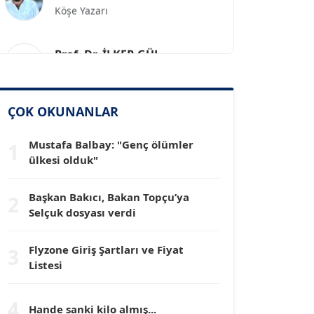
Prof. Dr. İLKER GÜL
Köşe Yazarı
SİNAN GENÇ
ÇOK OKUNANLAR
Köşe Yazarı
Mustafa Balbay: "Genç ölümler
1
Dr. HAKAN TARTAN
ülkesi olduk"
Köşe Yazarı
Başkan Bakıcı, Bakan Topçu’ya
2
Selçuk dosyası verdi
Prof. Dr. YÜCEL OCAK
Köşe Yazarı
Flyzone Giriş Şartları ve Fiyat
3
Listesi
TEOMAN GÜRAY
Köşe Yazarı
4
Hande sanki kilo almış...