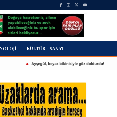
NOLOJI
KÜLTÜR - SANAT
Ayşegül, beyaz bikinisiyle göz doldurdu!
3 mi