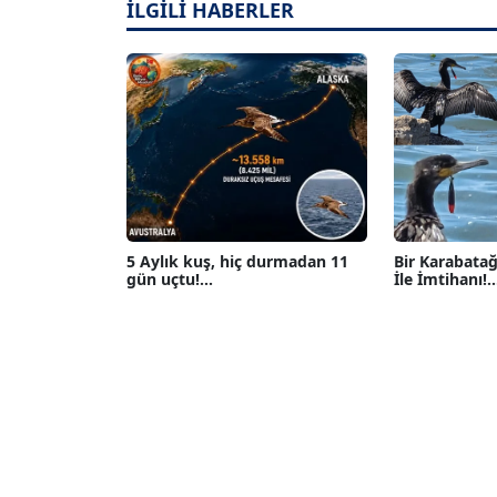
İLGİLİ HABERLER
5 Aylık kuş, hiç durmadan 11
Bir Karabatağ
gün uçtu!...
İle İmtihanı!...