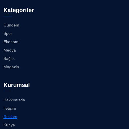
08.08.2026
Doç. Dr. LEVENT KÖSTEM
D
Köşe Yazarı
Kategoriler
Çiğli, Karşıyaka ve Bayraklı’da devam... ...
08.08.2026
Gündem
CAN BARHAN
Köşe Yazarı
Spor
Buca Bornova arası 10 dakika......
Ekonomi
08.08.2026
Medya
Prof. Dr. SEYHAN HASIRCI
Köşe Yazarı
Sağlık
Karşıyaka Çarşısı’nda tüm araçların girişi yasak!...
Magazin
08.08.2026
Prof. Dr. YAVUZ TAŞKIRAN
Köşe Yazarı
Kurumsal
Mert Demir Grammy'de jüri......
08.08.2026
Hakkımızda
ERDOGAN ARIPINAR
Köşe Yazarı
İletişim
Nilüfer Çınarlı Mutlu ve Meclis Üyeleri YENİ Parti'ye
Reklam
k...
08.08.2026
Künye
A. BAHRİ VRESKALA