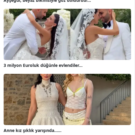
Ayşegül, beyaz bikinisiyle göz doldurdu!...
3 milyon Euroluk düğünle evlendiler...
Anne kız şıklık yarışında......