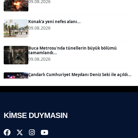
09.08.2026
MERT ERBOY
Köşe Yazarı
Konak’a yeni nefes alanı...
09.08.2026
BÜLENT SAĞLAM
B
Köşe Yazarı
Buca Metrosu'nda tünellerin büyük bölümü
tamamlandı...
SEVGİ MOLVA
09.08.2026
Köşe Yazarı
Çandarlı Cumhuriyet Meydanı Deniz Seki ile açıldı...
08.08.2026
Prof. Dr. BİLGE DONUK
Köşe Yazarı
Technocity İzmir'de inşaat sürecine girdi ...
08.08.2026
AVNİ ERBOY
KİMSE DUYMASIN
Köşe Yazarı
İzmir İtfaiyesi’ne 13,5 milyon Euro’luk teknoloji
yatır...