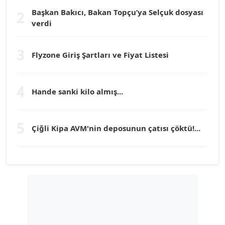
Başkan Bakıcı, Bakan Topçu’ya Selçuk dosyası
2
Prof. Dr. YÜCEL OCAK
verdi
Köşe Yazarı
3
Flyzone Giriş Şartları ve Fiyat Listesi
TEOMAN GÜRAY
Köşe Yazarı
4
Hande sanki kilo almış...
TUNÇ AFŞAR
Köşe Yazarı
5
Çiğli Kipa AVM'nin deposunun çatısı çöktü!...
YILMAZ DURMAZ
Köşe Yazarı
GÜLPERİ ALTUN KILIÇ
Köşe Yazarı