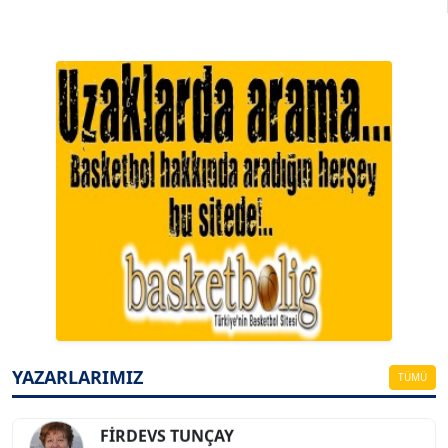
A. BAHRİ VRESKALA
Köşe Yazarı
ESAT ERÇETİNGÖZ
Köşe Yazarı
YAZARLARIMIZ
TÜMÜ
FİRDEVS TUNÇAY
Köşe Yazarı