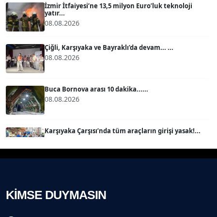
İzmir İtfaiyesi’ne 13,5 milyon Euro’luk teknoloji
yatır...
08.08.2026
MERT ERBOY
Köşe Yazarı
Çiğli, Karşıyaka ve Bayraklı’da devam... ...
08.08.2026
BÜLENT SAĞLAM
B
Köşe Yazarı
Buca Bornova arası 10 dakika......
08.08.2026
SEVGİ MOLVA
Köşe Yazarı
Karşıyaka Çarşısı’nda tüm araçların girişi yasak!...
08.08.2026
Prof. Dr. BİLGE DONUK
Köşe Yazarı
Mert Demir Grammy'de jüri......
08.08.2026
KİMSE DUYMASIN
AVNİ ERBOY
Köşe Yazarı
Nilüfer Çınarlı Mutlu ve Meclis Üyeleri YENİ Parti'ye