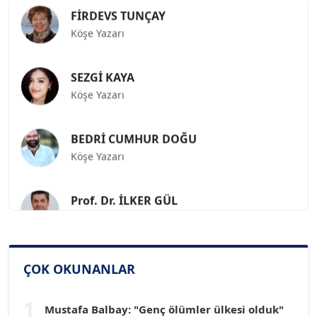
FİRDEVS TUNÇAY
Köşe Yazarı
SEZGİ KAYA
Köşe Yazarı
BEDRİ CUMHUR DOĞU
Köşe Yazarı
Prof. Dr. İLKER GÜL
Köşe Yazarı
SİNAN GENÇ
ÇOK OKUNANLAR
Köşe Yazarı
1
Mustafa Balbay: "Genç ölümler ülkesi olduk"
Dr. HAKAN TARTAN