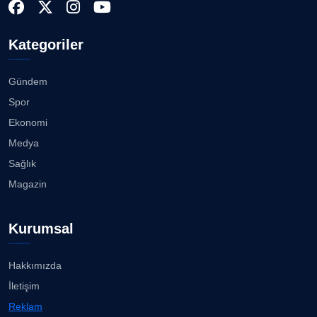
k...
08.08.2026
Doç. Dr. LEVENT KÖSTEM
D
Kategoriler
Köşe Yazarı
Buca Kent Belleği Sergisi’nde eğlenceli keşif
yolculuğu...
08.08.2026
Gündem
CAN BARHAN
Spor
Köşe Yazarı
Başkan Eşki’den Çamdibi çıkarması...
Ekonomi
08.08.2026
Medya
Prof. Dr. SEYHAN HASIRCI
Sağlık
Köşe Yazarı
Bostanlı ve Manda dereleri temizlendi...
Magazin
08.08.2026
Prof. Dr. YAVUZ TAŞKIRAN
Kurumsal
Köşe Yazarı
Alabay: Örgütte kırgınlıkları geride bırakacağız...
08.08.2026
Hakkımızda
ERDOGAN ARIPINAR
İletişim
Köşe Yazarı
İzmirli gazeteci Doğan Karabulut, Azeri
Reklam
televizyonuna T...