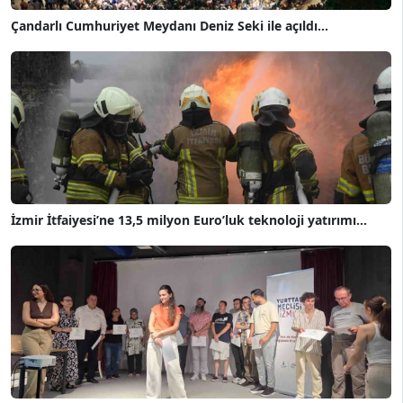
Çandarlı Cumhuriyet Meydanı Deniz Seki ile açıldı...
İzmir İtfaiyesi’ne 13,5 milyon Euro’luk teknoloji yatırımı...