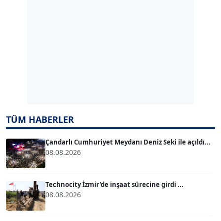
Köşe Yazarı
ERDAL İZGİ
Köşe Yazarı
Dr. ŞABAN ACARBAY
Köşe Yazarı
TUĞÇE TUĞSAVUL BAYSOY
TÜM HABERLER
T
Köşe Yazarı
Çandarlı Cumhuriyet Meydanı Deniz Seki ile açıldı...
08.08.2026
ATİLLA KÖPRÜLÜOĞLU
Köşe Yazarı
Technocity İzmir'de inşaat sürecine girdi ...
08.08.2026
BÜLENT GÜRLÜK
Köşe Yazarı