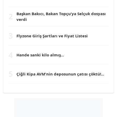
Köşe Yazarı
Başkan Bakıcı, Bakan Topçu’ya Selçuk dosyası
2
verdi
Prof. Dr. YÜCEL OCAK
Köşe Yazarı
3
Flyzone Giriş Şartları ve Fiyat Listesi
TEOMAN GÜRAY
Köşe Yazarı
4
Hande sanki kilo almış...
TUNÇ AFŞAR
5
Köşe Yazarı
Çiğli Kipa AVM'nin deposunun çatısı çöktü!...
YILMAZ DURMAZ
Köşe Yazarı
GÜLPERİ ALTUN KILIÇ