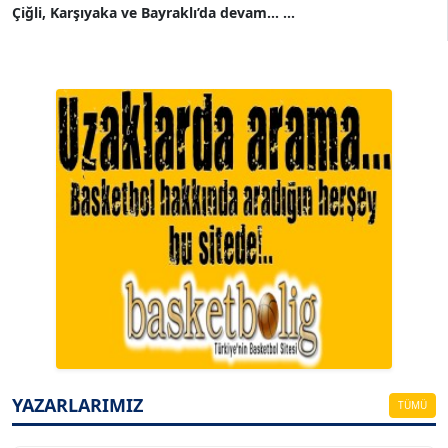
Çiğli, Karşıyaka ve Bayraklı’da devam... ...
A. BAHRİ VRESKALA
Köşe Yazarı
ESAT ERÇETİNGÖZ
Köşe Yazarı
YAZARLARIMIZ
TÜMÜ