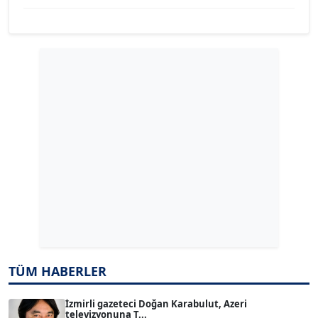
YILMAZ DURMAZ
Köşe Yazarı
GÜLPERİ ALTUN KILIÇ
Köşe Yazarı
ERDAL İZGİ
Köşe Yazarı
Dr. ŞABAN ACARBAY
Köşe Yazarı
TÜM HABERLER
TUĞÇE TUĞSAVUL BAYSOY
T
Köşe Yazarı
İzmirli gazeteci Doğan Karabulut, Azeri
televizyonuna T...