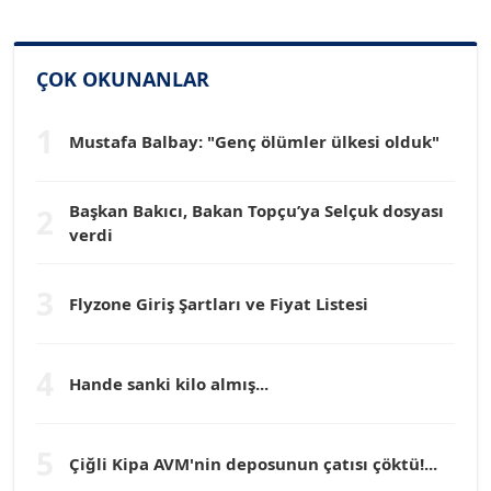
SİNAN GENÇ
ÇOK OKUNANLAR
Köşe Yazarı
1
Mustafa Balbay: "Genç ölümler ülkesi olduk"
Dr. HAKAN TARTAN
Köşe Yazarı
Başkan Bakıcı, Bakan Topçu’ya Selçuk dosyası
2
verdi
Prof. Dr. YÜCEL OCAK
Köşe Yazarı
3
Flyzone Giriş Şartları ve Fiyat Listesi
TEOMAN GÜRAY
Köşe Yazarı
4
Hande sanki kilo almış...
TUNÇ AFŞAR
5
Çiğli Kipa AVM'nin deposunun çatısı çöktü!...
Köşe Yazarı