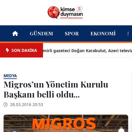
GÜNDEM
SPOR
EKONOMI
M
SON DAKİKA
İzmirli gazeteci Doğan Karabulut, Azeri televizyon
MEDYA
Migros’un Yönetim Kurulu
Başkanı belli oldu...
28.03.2016 20:53