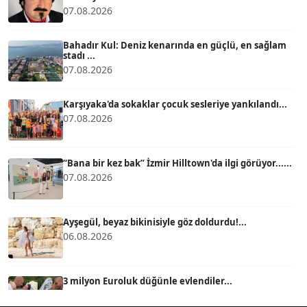
07.08.2026
ATİLLA KÖPRÜLÜOĞLU
Köşe Yazarı
Bahadır Kul: Deniz kenarında en güçlü, en sağlam
stadı ...
07.08.2026
BÜLENT GÜRLÜK
Köşe Yazarı
Karşıyaka'da sokaklar çocuk sesleriye yankılandı...
07.08.2026
MERT ERBOY
Köşe Yazarı
“Bana bir kez bak” İzmir Hilltown'da ilgi görüyor......
07.08.2026
BÜLENT SAĞLAM
B
Köşe Yazarı
Ayşegül, beyaz bikinisiyle göz doldurdu!...
06.08.2026
SEVGİ MOLVA
Köşe Yazarı
3 milyon Euroluk düğünle evlendiler...
06.08.2026