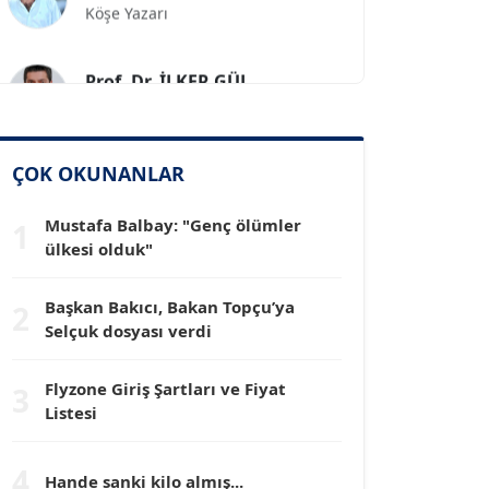
Prof. Dr. İLKER GÜL
Köşe Yazarı
SİNAN GENÇ
ÇOK OKUNANLAR
Köşe Yazarı
Mustafa Balbay: "Genç ölümler
1
Dr. HAKAN TARTAN
ülkesi olduk"
Köşe Yazarı
Başkan Bakıcı, Bakan Topçu’ya
2
Selçuk dosyası verdi
Prof. Dr. YÜCEL OCAK
Köşe Yazarı
Flyzone Giriş Şartları ve Fiyat
3
Listesi
TEOMAN GÜRAY
Köşe Yazarı
4
Hande sanki kilo almış...