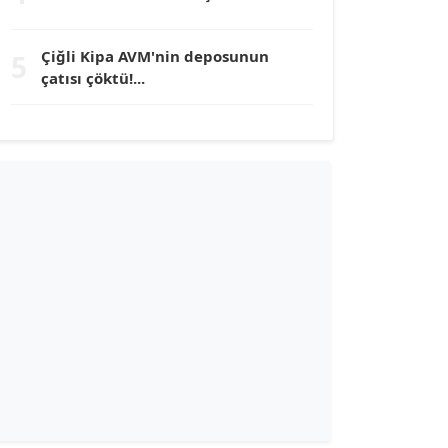
TUNÇ AFŞAR
Çiğli Kipa AVM'nin deposunun
5
Köşe Yazarı
çatısı çöktü!...
YILMAZ DURMAZ
Köşe Yazarı
GÜLPERİ ALTUN KILIÇ
Köşe Yazarı
ERDAL İZGİ
Köşe Yazarı
Dr. ŞABAN ACARBAY
Köşe Yazarı