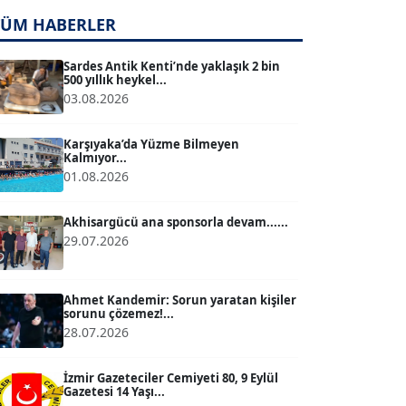
TÜM HABERLER
TUĞÇE TUĞSAVUL BAYSOY
T
Köşe Yazarı
Sardes Antik Kenti’nde yaklaşık 2 bin
500 yıllık heykel...
03.08.2026
ATİLLA KÖPRÜLÜOĞLU
Köşe Yazarı
Karşıyaka’da Yüzme Bilmeyen
Kalmıyor...
01.08.2026
BÜLENT GÜRLÜK
Köşe Yazarı
Akhisargücü ana sponsorla devam......
29.07.2026
MERT ERBOY
Köşe Yazarı
Ahmet Kandemir: Sorun yaratan kişiler
sorunu çözemez!...
28.07.2026
BÜLENT SAĞLAM
B
Köşe Yazarı
İzmir Gazeteciler Cemiyeti 80, 9 Eylül
Gazetesi 14 Yaşı...