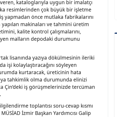
r veren, kataloglarıyla uygun bir imalatçı
ika resimlerinden çok büyük bir işletme
a iş yapmadan önce mutlaka fabrikalarını
im yapılan makinaları ve tahmini üretim
timini, kalite kontrol çalışmalarını,
kleyen malların depodaki durumunu
rtak lisanında yazıya dökülmesinin ileriki
a işi kolaylaştıracağını söyleyen
 durumda kurtaracak, üreticinin hata
ya tahkimlik olma durumunda elinizi
ıca Çin’deki iş görüşmelerinizde tercüman
.
lgilendirme toplantısı soru-cevap kısmı
 MÜSİAD İzmir Başkan Yardımcısı Galip