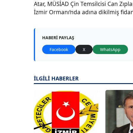
Atar, MÜSİAD Çin Temsilcisi Can Zıpl
İzmir Ormanı’nda adına dikilmiş fidan
HABERI PAYLAŞ
Facebook
X
WhatsApp
İLGİLİ HABERLER