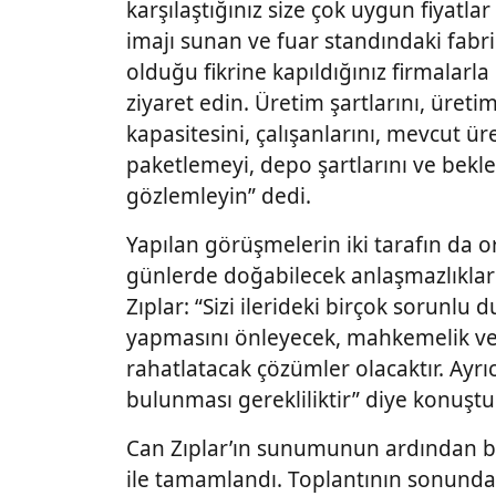
karşılaştığınız size çok uygun fiyatla
imajı sunan ve fuar standındaki fabr
olduğu fikrine kapıldığınız firmalarl
ziyaret edin. Üretim şartlarını, üret
kapasitesini, çalışanlarını, mevcut üre
paketlemeyi, depo şartlarını ve be
gözlemleyin” dedi.
Yapılan görüşmelerin iki tarafın da o
günlerde doğabilecek anlaşmazlıklard
Zıplar: “Sizi ilerideki birçok sorunlu
yapmasını önleyecek, mahkemelik ve
rahatlatacak çözümler olacaktır. Ayr
bulunması gerekliliktir” diye konuştu
Can Zıplar’ın sunumunun ardından bi
ile tamamlandı. Toplantının sonunda