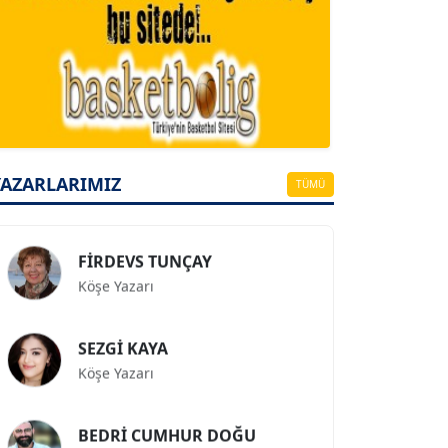
A. BAHRİ VRESKALA
Köşe Yazarı
ESAT ERÇETİNGÖZ
Köşe Yazarı
YAZARLARIMIZ
TÜMÜ
FİRDEVS TUNÇAY
Köşe Yazarı
SEZGİ KAYA
Köşe Yazarı
BEDRİ CUMHUR DOĞU
Köşe Yazarı