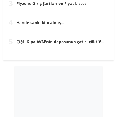
3
Flyzone Giriş Şartları ve Fiyat Listesi
TEOMAN GÜRAY
Köşe Yazarı
4
Hande sanki kilo almış...
TUNÇ AFŞAR
5
Köşe Yazarı
Çiğli Kipa AVM'nin deposunun çatısı çöktü!...
YILMAZ DURMAZ
Köşe Yazarı
GÜLPERİ ALTUN KILIÇ
Köşe Yazarı
ERDAL İZGİ
Köşe Yazarı