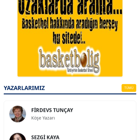
A. BAHRİ VRESKALA
Köşe Yazarı
ESAT ERÇETİNGÖZ
Köşe Yazarı
YAZARLARIMIZ
TÜMÜ
FİRDEVS TUNÇAY
Köşe Yazarı
SEZGİ KAYA
Köşe Yazarı