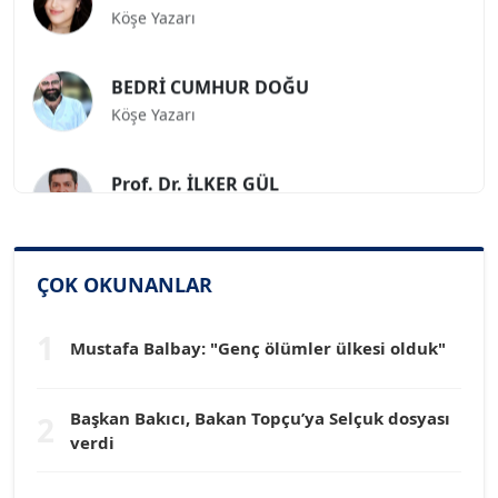
BEDRİ CUMHUR DOĞU
Köşe Yazarı
Prof. Dr. İLKER GÜL
Köşe Yazarı
SİNAN GENÇ
Köşe Yazarı
ÇOK OKUNANLAR
1
Mustafa Balbay: "Genç ölümler ülkesi olduk"
Dr. HAKAN TARTAN
Köşe Yazarı
Başkan Bakıcı, Bakan Topçu’ya Selçuk dosyası
2
verdi
Prof. Dr. YÜCEL OCAK
Köşe Yazarı