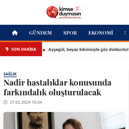
GÜNDEM
SPOR
EKONOMI
M
SON DAKİKA
Ayşegül, beyaz bikinisiyle göz doldurdu!
SAĞLIK
Nadir hastalıklar konusunda
farkındalık oluşturulacak
27.02.2024 10:34