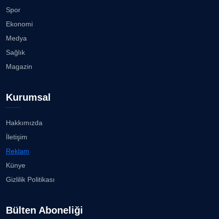
CAN BARHAN
Spor
Köşe Yazarı
"Gazeteci kamu adına görev yapar!"...
Ekonomi
23.07.2026
Medya
Prof. Dr. SEYHAN HASIRCI
Sağlık
Köşe Yazarı
Bisikletçiler Gömeç'te bisiklet festivalinde
Magazin
buluşacak ...
23.07.2026
Prof. Dr. YAVUZ TAŞKIRAN
Kurumsal
Köşe Yazarı
İzmirli müzisyen, koro şefi Almanya’da popüler
oldu......
23.07.2026
Hakkımızda
ERDOGAN ARIPINAR
İletişim
Köşe Yazarı
Anne kız şıklık yarışında......
Reklam
23.07.2026
Künye
A. BAHRİ VRESKALA
Gizlilik Politikası
Köşe Yazarı
Kuzey Başol, 239 sporcu arasından 8. oldu...
21.07.2026
Bülten Aboneliği
ESAT ERÇETİNGÖZ