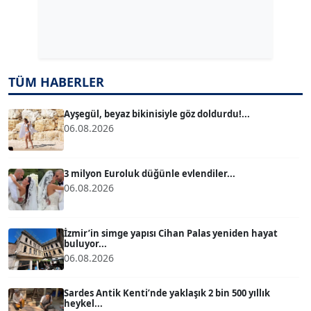
Dr. ŞABAN ACARBAY
Köşe Yazarı
TUĞÇE TUĞSAVUL BAYSOY
TÜM HABERLER
T
Köşe Yazarı
Ayşegül, beyaz bikinisiyle göz doldurdu!...
06.08.2026
ATİLLA KÖPRÜLÜOĞLU
Köşe Yazarı
3 milyon Euroluk düğünle evlendiler...
06.08.2026
BÜLENT GÜRLÜK
Köşe Yazarı
İzmir’in simge yapısı Cihan Palas yeniden hayat
buluyor...
06.08.2026
MERT ERBOY
Köşe Yazarı
Sardes Antik Kenti’nde yaklaşık 2 bin 500 yıllık
heykel...