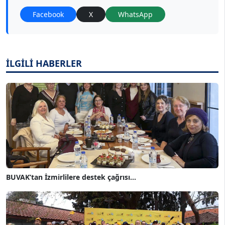
Facebook
X
WhatsApp
İLGİLİ HABERLER
BUVAK’tan İzmirlilere destek çağrısı...