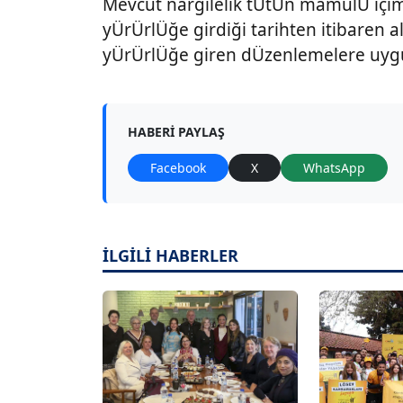
Mevcut nargilelik tÜtÜn mamulÜ içim
yÜrÜrlÜğe girdiği tarihten itibaren al
yÜrÜrlÜğe giren dÜzenlemelere uygu
HABERI PAYLAŞ
Facebook
X
WhatsApp
İLGİLİ HABERLER