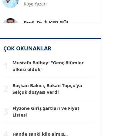
Prof. Dr. İLKER GÜL
Köşe Yazarı
SİNAN GENÇ
ÇOK OKUNANLAR
Köşe Yazarı
Mustafa Balbay: "Genç ölümler
1
Dr. HAKAN TARTAN
ülkesi olduk"
Köşe Yazarı
Başkan Bakıcı, Bakan Topçu’ya
2
Selçuk dosyası verdi
Prof. Dr. YÜCEL OCAK
Köşe Yazarı
Flyzone Giriş Şartları ve Fiyat
3
Listesi
TEOMAN GÜRAY
Köşe Yazarı
4
Hande sanki kilo almış...