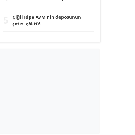
TUNÇ AFŞAR
Çiğli Kipa AVM'nin deposunun
5
Köşe Yazarı
çatısı çöktü!...
YILMAZ DURMAZ
Köşe Yazarı
GÜLPERİ ALTUN KILIÇ
Köşe Yazarı
ERDAL İZGİ
Köşe Yazarı
Dr. ŞABAN ACARBAY
Köşe Yazarı