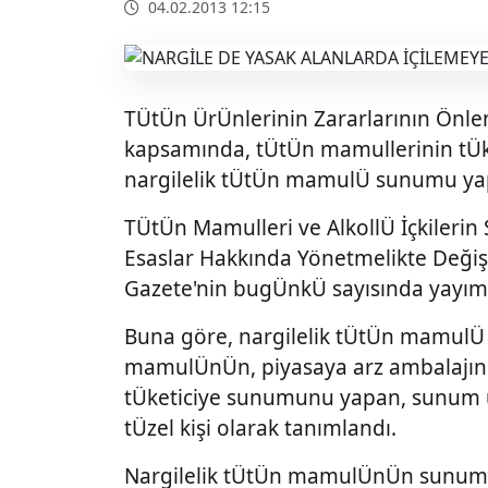
04.02.2013 12:15
TÜtÜn ÜrÜnlerinin Zararlarının Önl
kapsamında, tÜtÜn mamullerinin tÜke
nargilelik tÜtÜn mamulÜ sunumu ya
TÜtÜn Mamulleri ve AlkollÜ İçkilerin 
Esaslar Hakkında Yönetmelikte Değiş
Gazete'nin bugÜnkÜ sayısında yayım
Buna göre, nargilelik tÜtÜn mamulÜ 
mamulÜnÜn, piyasaya arz ambalajını
tÜketiciye sunumunu yapan, sunum u
tÜzel kişi olarak tanımlandı.
Nargilelik tÜtÜn mamulÜnÜn sunumu s