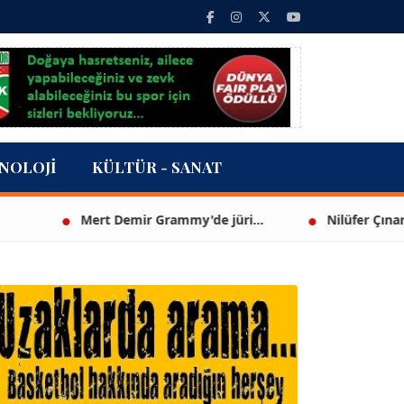
NOLOJI
KÜLTÜR - SANAT
Mert Demir Grammy'de jüri...
Nilüfer Çınarlı Mutl