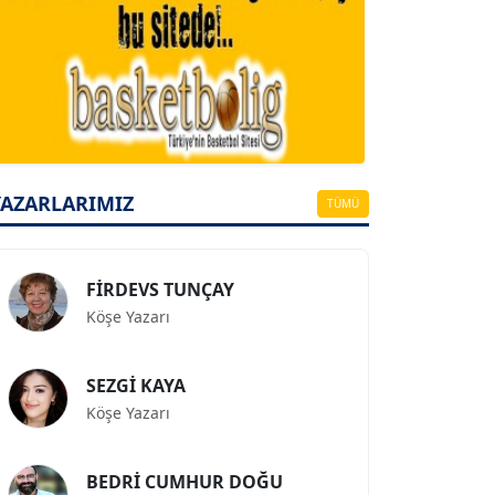
A. BAHRİ VRESKALA
Köşe Yazarı
ESAT ERÇETİNGÖZ
Köşe Yazarı
YAZARLARIMIZ
TÜMÜ
FİRDEVS TUNÇAY
Köşe Yazarı
SEZGİ KAYA
Köşe Yazarı
BEDRİ CUMHUR DOĞU
Köşe Yazarı