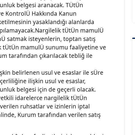
unluk belgesi aranacak. TÜtÜn
 ve KontrolÜ Hakkında Kanun
tilmesinin yasaklandığı alanlarda
pılamayacak.Nargilelik tÜtÜn mamulÜ
Ü satmak isteyenlerin, toptan satış
lik tÜtÜn mamulÜ sunumu faaliyetine ve
rum tarafından çıkarılacak tebliğ ile
şkin belirlenen usul ve esaslar ile sÜre
erliliğine ilişkin usul ve esaslar,
luk belgesi için de geçerli olacak.
etkili idarelerce nargilelik tÜtÜn
rilen ruhsatlar ve izinlerin iptal
halinde, Kurum tarafından verilen satış