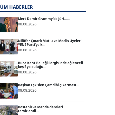
TÜM HABERLER
TUĞÇE TUĞSAVUL BAYSOY
T
Köşe Yazarı
Mert Demir Grammy'de jüri......
08.08.2026
ATİLLA KÖPRÜLÜOĞLU
Köşe Yazarı
Nilüfer Çınarlı Mutlu ve Meclis Üyeleri
YENİ Parti'ye k...
08.08.2026
BÜLENT GÜRLÜK
Köşe Yazarı
Buca Kent Belleği Sergisi’nde eğlenceli
keşif yolculuğu...
08.08.2026
MERT ERBOY
Köşe Yazarı
Başkan Eşki’den Çamdibi çıkarması...
08.08.2026
BÜLENT SAĞLAM
B
Köşe Yazarı
Bostanlı ve Manda dereleri
temizlendi...