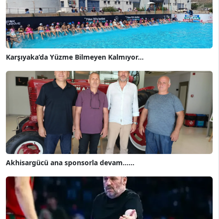
Karşıyaka’da Yüzme Bilmeyen Kalmıyor...
Akhisargücü ana sponsorla devam......