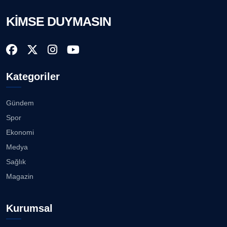
29.07.2026
KİMSE DUYMASIN
AVNİ ERBOY
Köşe Yazarı
Ahmet Kandemir: Sorun yaratan kişiler sorunu
çözemez!...
28.07.2026
Doç. Dr. LEVENT KÖSTEM
D
Kategoriler
Köşe Yazarı
İzmir Gazeteciler Cemiyeti 80, 9 Eylül Gazetesi 14
Yaşı...
28.07.2026
Gündem
CAN BARHAN
Spor
Köşe Yazarı
Akhisargücü Spor Kulübü 14 Yaşında ...
Ekonomi
27.07.2026
Medya
Prof. Dr. SEYHAN HASIRCI
Sağlık
Köşe Yazarı
"Gazeteci kamu adına görev yapar!"...
Magazin
23.07.2026
Prof. Dr. YAVUZ TAŞKIRAN
Kurumsal
Köşe Yazarı
Bisikletçiler Gömeç'te bisiklet festivalinde
buluşacak ...