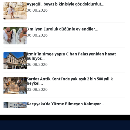
Ayşegül, beyaz bikinisiyle göz doldurdu!...
06.08.2026
BÜLENT GÜRLÜK
Köşe Yazarı
3 milyon Euroluk düğünle evlendiler...
06.08.2026
MERT ERBOY
Köşe Yazarı
İzmir’in simge yapısı Cihan Palas yeniden hayat
buluyor...
06.08.2026
BÜLENT SAĞLAM
B
Köşe Yazarı
Sardes Antik Kenti’nde yaklaşık 2 bin 500 yıllık
heykel...
03.08.2026
SEVGİ MOLVA
Köşe Yazarı
Karşıyaka’da Yüzme Bilmeyen Kalmıyor...
01.08.2026
Prof. Dr. BİLGE DONUK
Köşe Yazarı
Akhisargücü ana sponsorla devam......