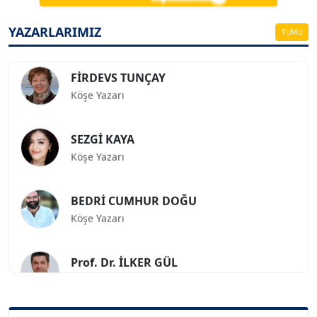
ESAT ERÇETİNGÖZ
Köşe Yazarı
YAZARLARIMIZ
TÜMÜ
FİRDEVS TUNÇAY
Köşe Yazarı
SEZGİ KAYA
Köşe Yazarı
BEDRİ CUMHUR DOĞU
Köşe Yazarı
Prof. Dr. İLKER GÜL
Köşe Yazarı
SİNAN GENÇ