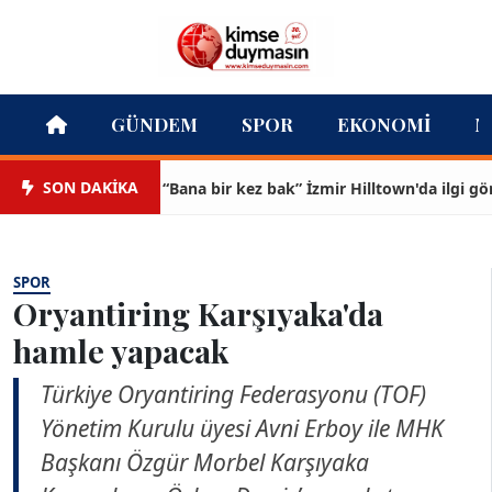
GÜNDEM
SPOR
EKONOMI
M
SON DAKİKA
“Bana bir kez bak” İzmir Hilltown'da ilgi görüyor
SPOR
Oryantiring Karşıyaka'da
hamle yapacak
Türkiye Oryantiring Federasyonu (TOF)
Yönetim Kurulu üyesi Avni Erboy ile MHK
Başkanı Özgür Morbel Karşıyaka