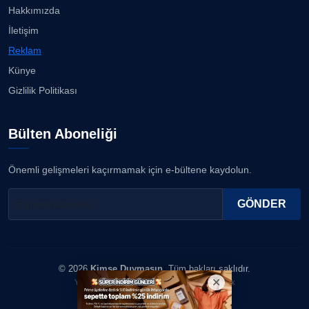
23.07.2026
Hakkımızda
ERDOGAN ARIPINAR
İletişim
Köşe Yazarı
İzmirli müzisyen, koro şefi Almanya’da popüler
Reklam
oldu......
23.07.2026
Künye
A. BAHRİ VRESKALA
Gizlilik Politikası
Köşe Yazarı
Anne kız şıklık yarışında......
23.07.2026
Bülten Aboneliği
ESAT ERÇETİNGÖZ
Köşe Yazarı
Kuzey Başol, 239 sporcu arasından 8. oldu...
Önemli gelişmeleri kaçırmamak için e-bültene kaydolun.
21.07.2026
FİRDEVS TUNÇAY
GÖNDER
Köşe Yazarı
SEZGİ KAYA
© 2026
Kimse Duymasın
. Tüm hakları saklıdır.
Köşe Yazarı
Yazılım & Tasarım: Erboy Yayıncılık Reklamcılık