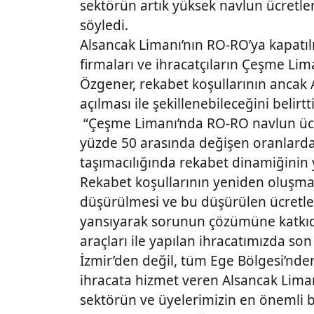
sektörün artık yüksek navlun ücretl
söyledi.
Alsancak Limanı’nın RO-RO’ya kapatıl
firmaları ve ihracatçıların Çeşme Li
Özgener, rekabet koşullarının ancak 
açılması ile şekillenebileceğini belir
“Çeşme Limanı’nda RO-RO navlun ücr
yüzde 50 arasında değişen oranlarda
taşımacılığında rekabet dinamiğinin y
Rekabet koşullarının yeniden oluşmas
düşürülmesi ve bu düşürülen ücretle
yansıyarak sorunun çözümüne katkıda
araçları ile yapılan ihracatımızda so
İzmir’den değil, tüm Ege Bölgesi’nden
ihracata hizmet veren Alsancak Lima
sektörün ve üyelerimizin en önemli be