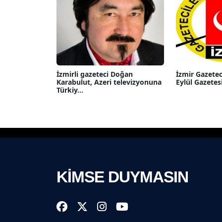
İzmirli gazeteci Doğan
İzmir Gazetec
Karabulut, Azeri televizyonuna
Eylül Gazetesi
Türkiy...
KİMSE DUYMASIN