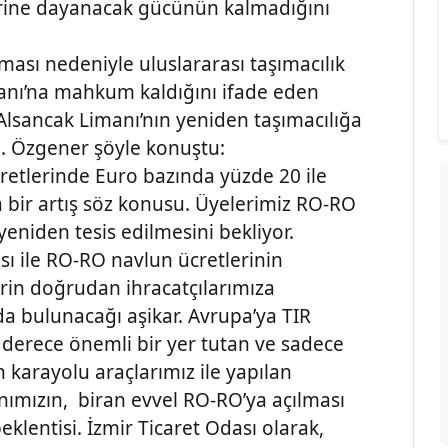
erine dayanacak gücünün kalmadığını
ması nedeniyle uluslararası taşımacılık
manı’na mahkum kaldığını ifade eden
Alsancak Limanı’nın yeniden taşımacılığa
tti. Özgener şöyle konuştu:
etlerinde Euro bazında yüzde 20 ile
 bir artış söz konusu. Üyelerimiz RO-RO
eniden tesis edilmesini bekliyor.
ı ile RO-RO navlun ücretlerinin
rin doğrudan ihracatçılarımıza
 bulunacağı aşikar. Avrupa’ya TIR
n derece önemli bir yer tutan ve sadece
 karayolu araçlarımız ile yapılan
nımızın, biran evvel RO-RO’ya açılması
klentisi. İzmir Ticaret Odası olarak,