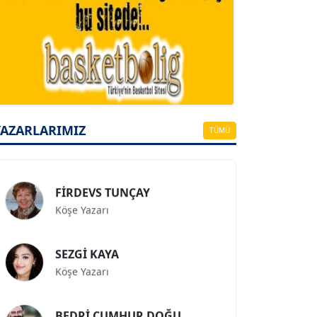
A. BAHRİ VRESKALA
Köşe Yazarı
ESAT ERÇETİNGÖZ
YAZARLARIMIZ
Köşe Yazarı
TÜMÜ
FİRDEVS TUNÇAY
Köşe Yazarı
SEZGİ KAYA
Köşe Yazarı
BEDRİ CUMHUR DOĞU
Köşe Yazarı