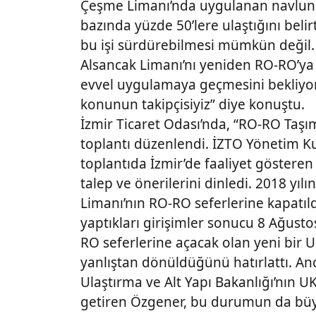
Çeşme Limanı’nda uygulanan navlun ü
bazında yüzde 50’lere ulaştığını beli
bu işi sürdürebilmesi mümkün değil.
Alsancak Limanı’nı yeniden RO-RO’ya
evvel uygulamaya geçmesini bekliyor
konunun takipçisiyiz” diye konuştu.
İzmir Ticaret Odası’nda, “RO-RO Taşı
toplantı düzenlendi. İZTO Yönetim 
toplantıda İzmir’de faaliyet gösteren 
talep ve önerilerini dinledi. 2018 yı
Limanı’nın RO-RO seferlerine kapatıl
yaptıkları girişimler sonucu 8 Ağust
RO seferlerine açacak olan yeni bir U
yanlıştan dönüldüğünü hatırlattı. An
Ulaştırma ve Alt Yapı Bakanlığı’nın U
getiren Özgener, bu durumun da büyü