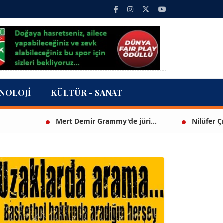
NOLOJI
KÜLTÜR - SANAT
Mert Demir Grammy'de jüri...
Nilüfer Çınarlı Mu