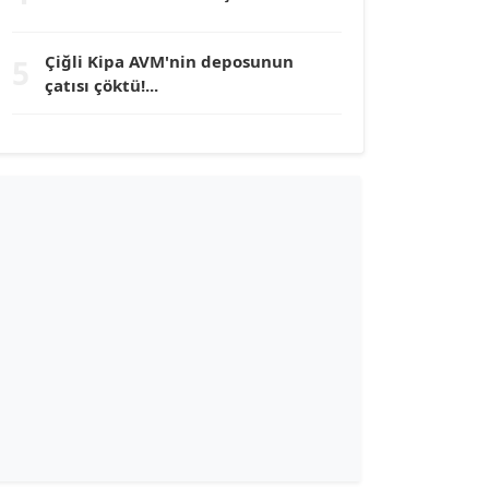
TUNÇ AFŞAR
Çiğli Kipa AVM'nin deposunun
5
Köşe Yazarı
çatısı çöktü!...
YILMAZ DURMAZ
Köşe Yazarı
GÜLPERİ ALTUN KILIÇ
Köşe Yazarı
ERDAL İZGİ
Köşe Yazarı
Dr. ŞABAN ACARBAY
Köşe Yazarı