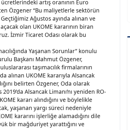
cretlerindeki artış oranının Euro
rten Özgener “Bu maliyetlerle sektörün
 Geçtiğimiz Ağustos ayında alınan ve
 açacak olan UKOME kararının biran
uz. İzmir Ticaret Odası olarak bu
macılığında Yaşanan Sorunlar” konulu
Kurulu Başkanı Mahmut Özgener,
uluslararası taşımacılık firmalarının
lında alınan UKOME kararıyla Alsancak
dığını belirten Özgener, Oda olarak
os 2019’da Alsancak Limanı’nı yeniden RO-
KOME kararı alındığını ve böylelikle
cak, yaşanan yargı süreci nedeniyle
KOME kararını işlerliğe alamadığını dile
k bir mağduriyet yarattığını ve