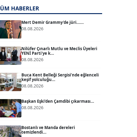
TÜM HABERLER
TUĞÇE TUĞSAVUL BAYSOY
T
Köşe Yazarı
Mert Demir Grammy'de jüri......
08.08.2026
ATİLLA KÖPRÜLÜOĞLU
Köşe Yazarı
Nilüfer Çınarlı Mutlu ve Meclis Üyeleri
YENİ Parti'ye k...
08.08.2026
BÜLENT GÜRLÜK
Köşe Yazarı
Buca Kent Belleği Sergisi’nde eğlenceli
keşif yolculuğu...
08.08.2026
MERT ERBOY
Köşe Yazarı
Başkan Eşki’den Çamdibi çıkarması...
08.08.2026
BÜLENT SAĞLAM
B
Köşe Yazarı
Bostanlı ve Manda dereleri
temizlendi...