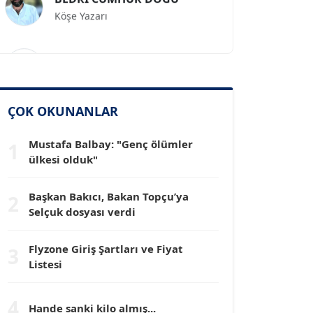
Prof. Dr. İLKER GÜL
Köşe Yazarı
SİNAN GENÇ
ÇOK OKUNANLAR
Köşe Yazarı
Mustafa Balbay: "Genç ölümler
1
ülkesi olduk"
Dr. HAKAN TARTAN
Köşe Yazarı
Başkan Bakıcı, Bakan Topçu’ya
2
Selçuk dosyası verdi
Prof. Dr. YÜCEL OCAK
Köşe Yazarı
Flyzone Giriş Şartları ve Fiyat
3
Listesi
TEOMAN GÜRAY
Köşe Yazarı
4
Hande sanki kilo almış...