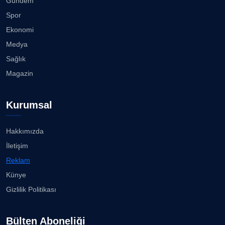
08.08.2026
Gündem
CAN BARHAN
Spor
Köşe Yazarı
Başkan Eşki’den Çamdibi çıkarması...
Ekonomi
08.08.2026
Medya
Prof. Dr. SEYHAN HASIRCI
Sağlık
Köşe Yazarı
Bostanlı ve Manda dereleri temizlendi...
Magazin
08.08.2026
Prof. Dr. YAVUZ TAŞKIRAN
Kurumsal
Köşe Yazarı
Alabay: Örgütte kırgınlıkları geride bırakacağız...
08.08.2026
Hakkımızda
ERDOGAN ARIPINAR
İletişim
Köşe Yazarı
İzmirli gazeteci Doğan Karabulut, Azeri
Reklam
televizyonuna T...
07.08.2026
Künye
A. BAHRİ VRESKALA
Gizlilik Politikası
Köşe Yazarı
Bahadır Kul: Deniz kenarında en güçlü, en sağlam
stadı ...
07.08.2026
Bülten Aboneliği