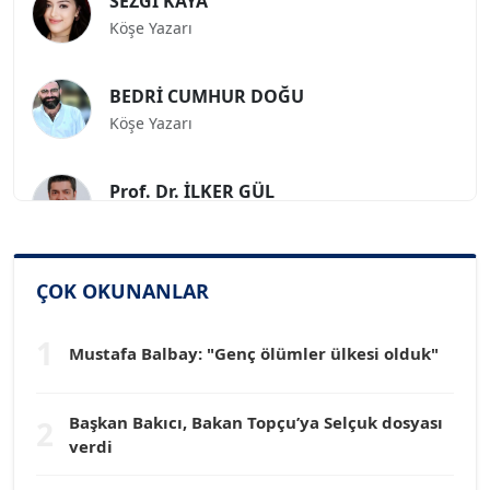
Köşe Yazarı
BEDRİ CUMHUR DOĞU
Köşe Yazarı
Prof. Dr. İLKER GÜL
Köşe Yazarı
SİNAN GENÇ
ÇOK OKUNANLAR
Köşe Yazarı
1
Mustafa Balbay: "Genç ölümler ülkesi olduk"
Dr. HAKAN TARTAN
Köşe Yazarı
Başkan Bakıcı, Bakan Topçu’ya Selçuk dosyası
2
verdi
Prof. Dr. YÜCEL OCAK
Köşe Yazarı