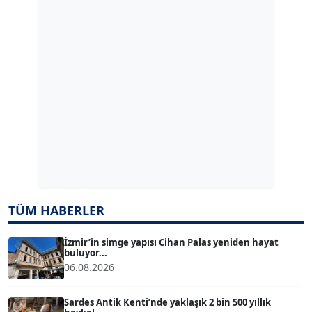
GÜLPERİ ALTUN KILIÇ
Köşe Yazarı
ERDAL İZGİ
Köşe Yazarı
Dr. ŞABAN ACARBAY
Köşe Yazarı
TÜM HABERLER
TUĞÇE TUĞSAVUL BAYSOY
T
Köşe Yazarı
İzmir’in simge yapısı Cihan Palas yeniden hayat
buluyor...
06.08.2026
ATİLLA KÖPRÜLÜOĞLU
Köşe Yazarı
Sardes Antik Kenti’nde yaklaşık 2 bin 500 yıllık