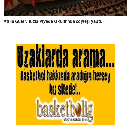
Atilla Güler, Tuzla Piyade Okulu’nda söyleşi yaptı...
A. BAHRİ VRESKALA
Köşe Yazarı
ESAT ERÇETİNGÖZ