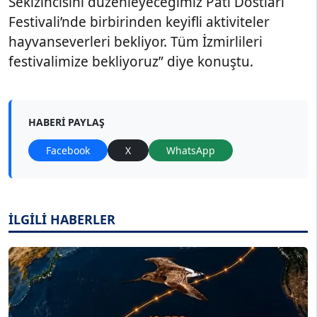
Sekizincisini düzenleyeceğimiz Pati Dostları
Festivali’nde birbirinden keyifli aktiviteler
hayvanseverleri bekliyor. Tüm İzmirlileri
festivalimize bekliyoruz” diye konuştu.
HABERI PAYLAŞ
Facebook
X
WhatsApp
İLGİLİ HABERLER