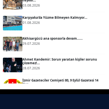
heykel...
03.08.2026
BÜLENT GÜRLÜK
Köşe Yazarı
Karşıyaka’da Yüzme Bilmeyen Kalmıyor...
01.08.2026
MERT ERBOY
Köşe Yazarı
Akhisargücü ana sponsorla devam......
29.07.2026
BÜLENT SAĞLAM
B
Köşe Yazarı
Ahmet Kandemir: Sorun yaratan kişiler sorunu
çözemez!...
28.07.2026
SEVGİ MOLVA
Köşe Yazarı
İzmir Gazeteciler Cemiyeti 80, 9 Eylül Gazetesi 14
Yaşı...
28.07.2026
Prof. Dr. BİLGE DONUK
Köşe Yazarı
Akhisargücü Spor Kulübü 14 Yaşında ...
27.07.2026