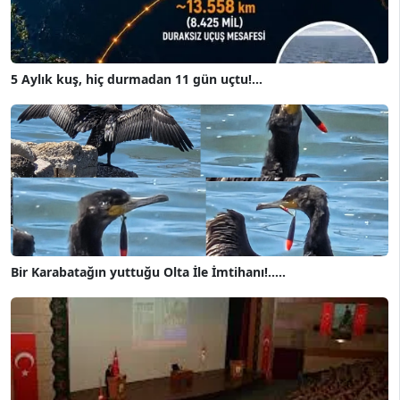
5 Aylık kuş, hiç durmadan 11 gün uçtu!...
Bir Karabatağın yuttuğu Olta İle İmtihanı!.....