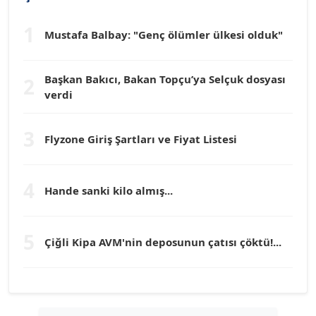
1
Mustafa Balbay: "Genç ölümler ülkesi olduk"
Dr. HAKAN TARTAN
Köşe Yazarı
Başkan Bakıcı, Bakan Topçu’ya Selçuk dosyası
2
verdi
Prof. Dr. YÜCEL OCAK
Köşe Yazarı
3
Flyzone Giriş Şartları ve Fiyat Listesi
TEOMAN GÜRAY
Köşe Yazarı
4
Hande sanki kilo almış...
TUNÇ AFŞAR
5
Çiğli Kipa AVM'nin deposunun çatısı çöktü!...
Köşe Yazarı
YILMAZ DURMAZ
Köşe Yazarı