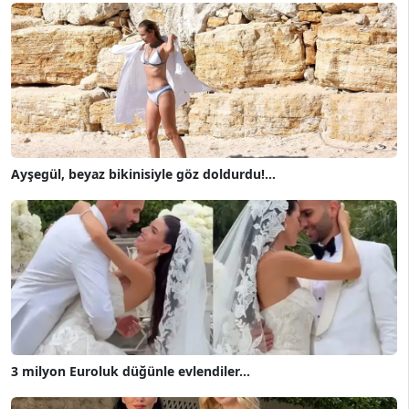
Ayşegül, beyaz bikinisiyle göz doldurdu!...
3 milyon Euroluk düğünle evlendiler...