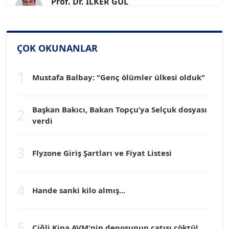
Köşe Yazarı
SİNAN GENÇ
ÇOK OKUNANLAR
Köşe Yazarı
1
Mustafa Balbay: "Genç ölümler ülkesi olduk"
Dr. HAKAN TARTAN
Köşe Yazarı
Başkan Bakıcı, Bakan Topçu’ya Selçuk dosyası
2
verdi
Prof. Dr. YÜCEL OCAK
Köşe Yazarı
3
Flyzone Giriş Şartları ve Fiyat Listesi
TEOMAN GÜRAY
Köşe Yazarı
4
Hande sanki kilo almış...
TUNÇ AFŞAR
5
Çiğli Kipa AVM'nin deposunun çatısı çöktü!...
Köşe Yazarı