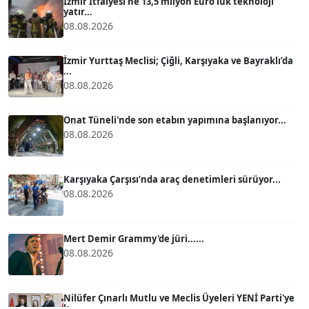
İzmir İtfaiyesi’ne 13,5 milyon Euro’luk teknoloji
yatır...
08.08.2026
ATİLLA KÖPRÜLÜOĞLU
Köşe Yazarı
İzmir Yurttaş Meclisi; Çiğli, Karşıyaka ve Bayraklı’da
...
08.08.2026
BÜLENT GÜRLÜK
Köşe Yazarı
Onat Tüneli'nde son etabın yapımına başlanıyor...
08.08.2026
MERT ERBOY
Köşe Yazarı
Karşıyaka Çarşısı’nda araç denetimleri sürüyor...
08.08.2026
BÜLENT SAĞLAM
B
Köşe Yazarı
Mert Demir Grammy'de jüri......
08.08.2026
SEVGİ MOLVA
Köşe Yazarı
Nilüfer Çınarlı Mutlu ve Meclis Üyeleri YENİ Parti'ye
k...