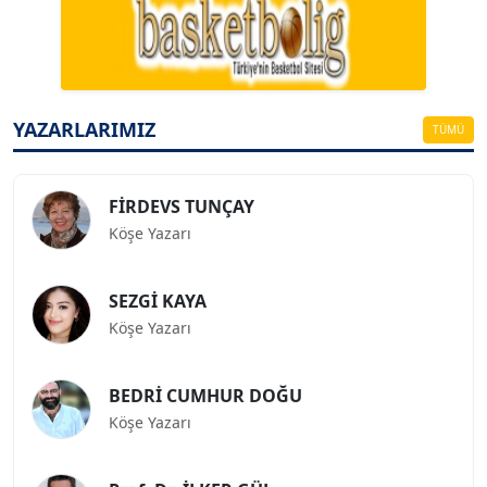
Köşe Yazarı
ESAT ERÇETİNGÖZ
Köşe Yazarı
YAZARLARIMIZ
TÜMÜ
FİRDEVS TUNÇAY
Köşe Yazarı
SEZGİ KAYA
Köşe Yazarı
BEDRİ CUMHUR DOĞU
Köşe Yazarı
Prof. Dr. İLKER GÜL