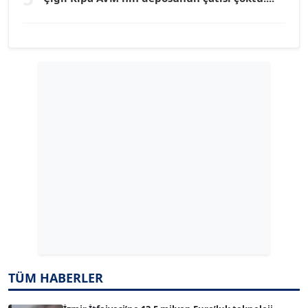
YILMAZ DURMAZ
Köşe Yazarı
GÜLPERİ ALTUN KILIÇ
Köşe Yazarı
ERDAL İZGİ
Köşe Yazarı
Dr. ŞABAN ACARBAY
Köşe Yazarı
TÜM HABERLER
TUĞÇE TUĞSAVUL BAYSOY
T
Köşe Yazarı