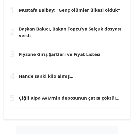
1
Mustafa Balbay: "Genç ölümler ülkesi olduk"
Dr. HAKAN TARTAN
Köşe Yazarı
Başkan Bakıcı, Bakan Topçu’ya Selçuk dosyası
2
verdi
Prof. Dr. YÜCEL OCAK
Köşe Yazarı
3
Flyzone Giriş Şartları ve Fiyat Listesi
TEOMAN GÜRAY
Köşe Yazarı
4
Hande sanki kilo almış...
TUNÇ AFŞAR
5
Köşe Yazarı
Çiğli Kipa AVM'nin deposunun çatısı çöktü!...
YILMAZ DURMAZ
Köşe Yazarı