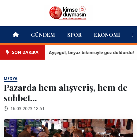
GÜNDEM
SPOR
EKONOMI
M
SON DAKİKA
Ayşegül, beyaz bikinisiyle göz doldurdu!
MEDYA
Pazarda hem alışveriş, hem de
sohbet...
16.03.2023 18:51