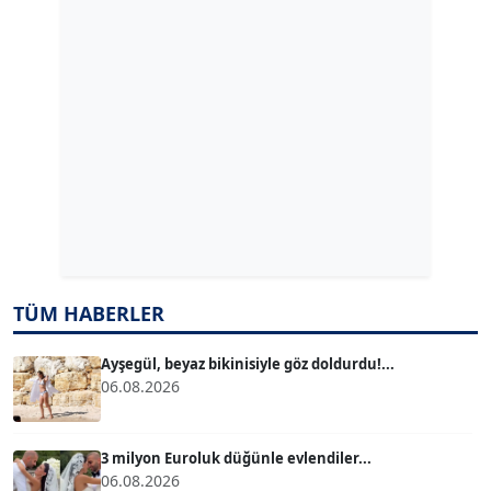
GÜLPERİ ALTUN KILIÇ
Köşe Yazarı
ERDAL İZGİ
Köşe Yazarı
Dr. ŞABAN ACARBAY
Köşe Yazarı
TÜM HABERLER
TUĞÇE TUĞSAVUL BAYSOY
T
Köşe Yazarı
Ayşegül, beyaz bikinisiyle göz doldurdu!...
06.08.2026
ATİLLA KÖPRÜLÜOĞLU
Köşe Yazarı
3 milyon Euroluk düğünle evlendiler...
06.08.2026