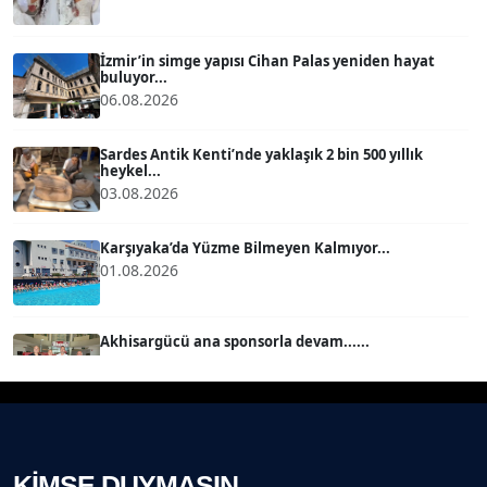
BÜLENT GÜRLÜK
Köşe Yazarı
İzmir’in simge yapısı Cihan Palas yeniden hayat
buluyor...
06.08.2026
MERT ERBOY
Köşe Yazarı
Sardes Antik Kenti’nde yaklaşık 2 bin 500 yıllık
heykel...
03.08.2026
BÜLENT SAĞLAM
B
Köşe Yazarı
Karşıyaka’da Yüzme Bilmeyen Kalmıyor...
01.08.2026
SEVGİ MOLVA
Köşe Yazarı
Akhisargücü ana sponsorla devam......
29.07.2026
Prof. Dr. BİLGE DONUK
Köşe Yazarı
Ahmet Kandemir: Sorun yaratan kişiler sorunu
çözemez!...
28.07.2026
KİMSE DUYMASIN
AVNİ ERBOY