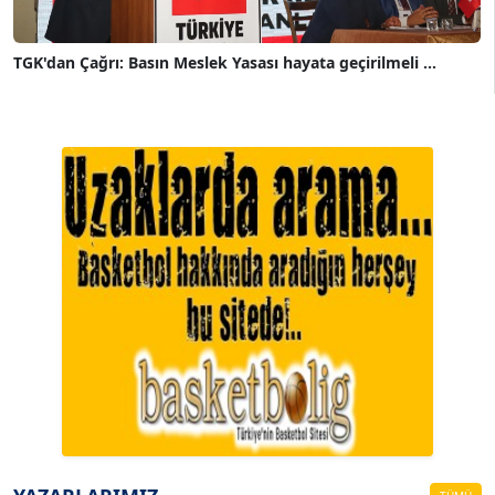
TGK'dan Çağrı: Basın Meslek Yasası hayata geçirilmeli ...
A. BAHRİ VRESKALA
Köşe Yazarı
ESAT ERÇETİNGÖZ
Köşe Yazarı