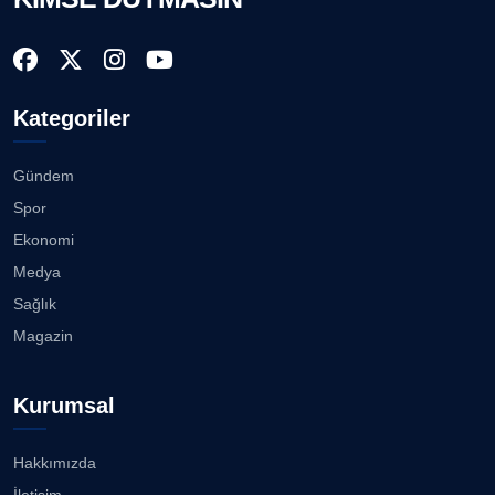
Köşe Yazarı
İzmir Gazeteciler Cemiyeti 80, 9 Eylül Gazetesi 14
Yaşı...
28.07.2026
Doç. Dr. LEVENT KÖSTEM
D
Kategoriler
Köşe Yazarı
Akhisargücü Spor Kulübü 14 Yaşında ...
27.07.2026
Gündem
CAN BARHAN
Spor
Köşe Yazarı
"Gazeteci kamu adına görev yapar!"...
Ekonomi
23.07.2026
Medya
Prof. Dr. SEYHAN HASIRCI
Sağlık
Köşe Yazarı
Bisikletçiler Gömeç'te bisiklet festivalinde
Magazin
buluşacak ...
23.07.2026
Prof. Dr. YAVUZ TAŞKIRAN
Kurumsal
Köşe Yazarı
İzmirli müzisyen, koro şefi Almanya’da popüler
oldu......
23.07.2026
Hakkımızda
ERDOGAN ARIPINAR
İletişim