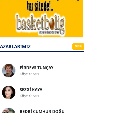
A. BAHRİ VRESKALA
Köşe Yazarı
ESAT ERÇETİNGÖZ
YAZARLARIMIZ
Köşe Yazarı
TÜMÜ
FİRDEVS TUNÇAY
Köşe Yazarı
SEZGİ KAYA
Köşe Yazarı
BEDRİ CUMHUR DOĞU
Köşe Yazarı