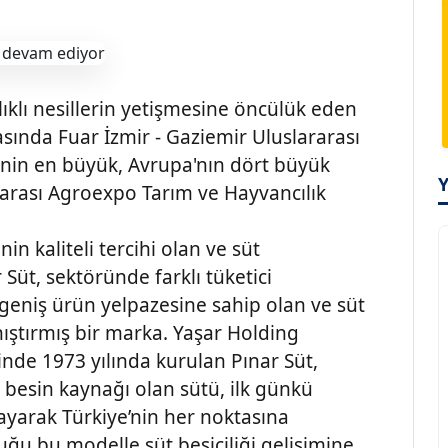
ıklı nesillerin yetişmesine öncülük eden
asında Fuar İzmir - Gaziemir Uluslararası
'nin en büyük, Avrupa'nın dört büyük
ararası Agroexpo Tarım ve Hayvancılık
in kaliteli tercihi olan ve süt
Süt, sektöründe farklı tüketici
k geniş ürün yelpazesine sahip olan ve süt
nıştırmış bir marka. Yaşar Holding
inde 1973 yılında kurulan Pınar Süt,
r besin kaynağı olan sütü, ilk günkü
layarak Türkiye’nin her noktasına
duğu bu modelle süt besiciliği gelişimine