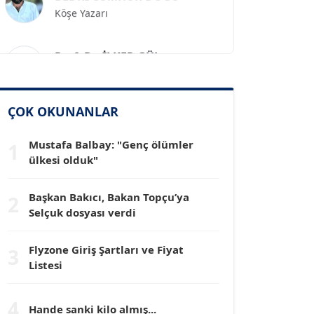
Prof. Dr. İLKER GÜL
Köşe Yazarı
SİNAN GENÇ
ÇOK OKUNANLAR
Köşe Yazarı
Mustafa Balbay: "Genç ölümler
1
ülkesi olduk"
Dr. HAKAN TARTAN
Köşe Yazarı
Başkan Bakıcı, Bakan Topçu’ya
2
Selçuk dosyası verdi
Prof. Dr. YÜCEL OCAK
Köşe Yazarı
Flyzone Giriş Şartları ve Fiyat
3
Listesi
TEOMAN GÜRAY
4
Köşe Yazarı
Hande sanki kilo almış...