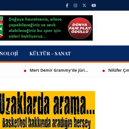
NOLOJI
KÜLTÜR - SANAT
Mert Demir Grammy'de jüri...
Nilüfer Çınarlı Mu