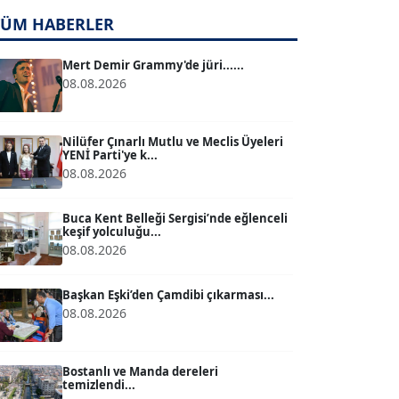
TÜM HABERLER
TUĞÇE TUĞSAVUL BAYSOY
T
Köşe Yazarı
Mert Demir Grammy'de jüri......
08.08.2026
ATİLLA KÖPRÜLÜOĞLU
Köşe Yazarı
Nilüfer Çınarlı Mutlu ve Meclis Üyeleri
YENİ Parti'ye k...
08.08.2026
BÜLENT GÜRLÜK
Köşe Yazarı
Buca Kent Belleği Sergisi’nde eğlenceli
keşif yolculuğu...
08.08.2026
MERT ERBOY
Köşe Yazarı
Başkan Eşki’den Çamdibi çıkarması...
08.08.2026
BÜLENT SAĞLAM
B
Köşe Yazarı
Bostanlı ve Manda dereleri
temizlendi...