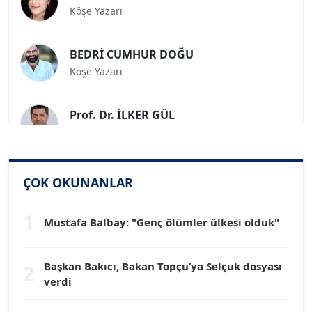
BEDRİ CUMHUR DOĞU
Köşe Yazarı
Prof. Dr. İLKER GÜL
Köşe Yazarı
SİNAN GENÇ
ÇOK OKUNANLAR
Köşe Yazarı
1
Mustafa Balbay: "Genç ölümler ülkesi olduk"
Dr. HAKAN TARTAN
Köşe Yazarı
Başkan Bakıcı, Bakan Topçu’ya Selçuk dosyası
2
verdi
Prof. Dr. YÜCEL OCAK
Köşe Yazarı