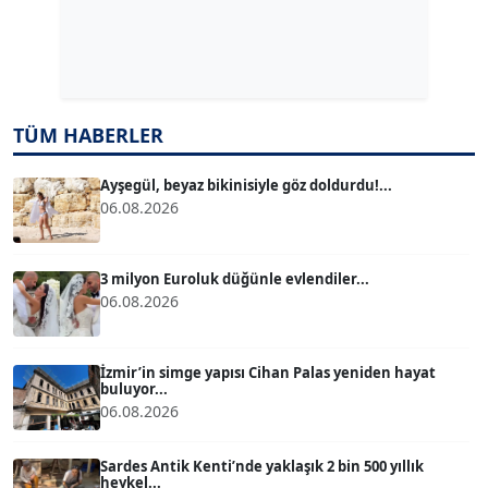
Dr. ŞABAN ACARBAY
Köşe Yazarı
TUĞÇE TUĞSAVUL BAYSOY
TÜM HABERLER
T
Köşe Yazarı
Ayşegül, beyaz bikinisiyle göz doldurdu!...
06.08.2026
ATİLLA KÖPRÜLÜOĞLU
Köşe Yazarı
3 milyon Euroluk düğünle evlendiler...
06.08.2026
BÜLENT GÜRLÜK
Köşe Yazarı
İzmir’in simge yapısı Cihan Palas yeniden hayat
buluyor...
06.08.2026
MERT ERBOY
Köşe Yazarı
Sardes Antik Kenti’nde yaklaşık 2 bin 500 yıllık
heykel...