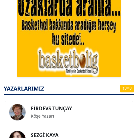
A. BAHRİ VRESKALA
Köşe Yazarı
ESAT ERÇETİNGÖZ
Köşe Yazarı
YAZARLARIMIZ
TÜMÜ
FİRDEVS TUNÇAY
Köşe Yazarı
SEZGİ KAYA
Köşe Yazarı