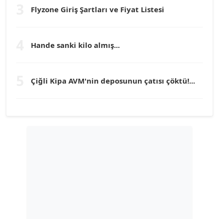
3
Flyzone Giriş Şartları ve Fiyat Listesi
TEOMAN GÜRAY
Köşe Yazarı
4
Hande sanki kilo almış...
TUNÇ AFŞAR
5
Köşe Yazarı
Çiğli Kipa AVM'nin deposunun çatısı çöktü!...
YILMAZ DURMAZ
Köşe Yazarı
GÜLPERİ ALTUN KILIÇ
Köşe Yazarı
ERDAL İZGİ
Köşe Yazarı