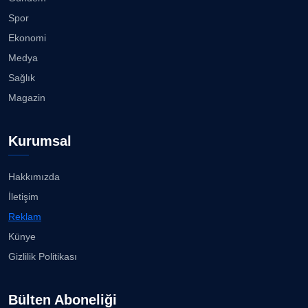
CAN BARHAN
Spor
Köşe Yazarı
"Gazeteci kamu adına görev yapar!"...
Ekonomi
23.07.2026
Medya
Prof. Dr. SEYHAN HASIRCI
Sağlık
Köşe Yazarı
Bisikletçiler Gömeç'te bisiklet festivalinde
Magazin
buluşacak ...
23.07.2026
Prof. Dr. YAVUZ TAŞKIRAN
Kurumsal
Köşe Yazarı
İzmirli müzisyen, koro şefi Almanya’da popüler
oldu......
23.07.2026
Hakkımızda
ERDOGAN ARIPINAR
İletişim
Köşe Yazarı
Anne kız şıklık yarışında......
Reklam
23.07.2026
Künye
A. BAHRİ VRESKALA
Gizlilik Politikası
Köşe Yazarı
Kuzey Başol, 239 sporcu arasından 8. oldu...
21.07.2026
Bülten Aboneliği
ESAT ERÇETİNGÖZ