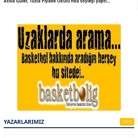
Atilla Güler, Tuzla Piyade Okulu’nda söyleşi yaptı...
A. BAHRİ VRESKALA
Köşe Yazarı
ESAT ERÇETİNGÖZ
Köşe Yazarı
YAZARLARIMIZ
TÜMÜ