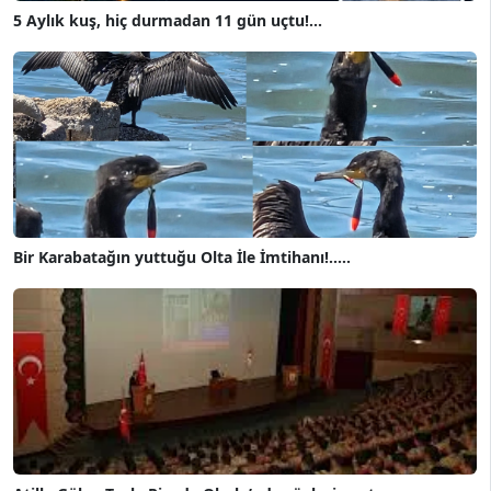
5 Aylık kuş, hiç durmadan 11 gün uçtu!...
Bir Karabatağın yuttuğu Olta İle İmtihanı!.....