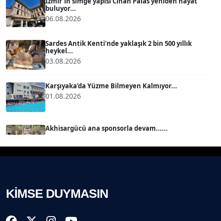
İzmir’in simge yapısı Cihan Palas yeniden hayat
buluyor...
06.08.2026
MERT ERBOY
Köşe Yazarı
Sardes Antik Kenti’nde yaklaşık 2 bin 500 yıllık
heykel...
03.08.2026
BÜLENT SAĞLAM
B
Köşe Yazarı
Karşıyaka’da Yüzme Bilmeyen Kalmıyor...
01.08.2026
SEVGİ MOLVA
Köşe Yazarı
Akhisargücü ana sponsorla devam......
29.07.2026
Prof. Dr. BİLGE DONUK
Köşe Yazarı
Ahmet Kandemir: Sorun yaratan kişiler sorunu
çözemez!...
28.07.2026
KİMSE DUYMASIN
AVNİ ERBOY
Köşe Yazarı
İzmir Gazeteciler Cemiyeti 80, 9 Eylül Gazetesi 14
Yaşı...