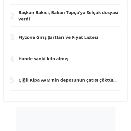
Köşe Yazarı
Başkan Bakıcı, Bakan Topçu’ya Selçuk dosyası
2
verdi
Prof. Dr. YÜCEL OCAK
Köşe Yazarı
3
Flyzone Giriş Şartları ve Fiyat Listesi
TEOMAN GÜRAY
Köşe Yazarı
4
Hande sanki kilo almış...
TUNÇ AFŞAR
5
Çiğli Kipa AVM'nin deposunun çatısı çöktü!...
Köşe Yazarı
YILMAZ DURMAZ
Köşe Yazarı
GÜLPERİ ALTUN KILIÇ
Köşe Yazarı