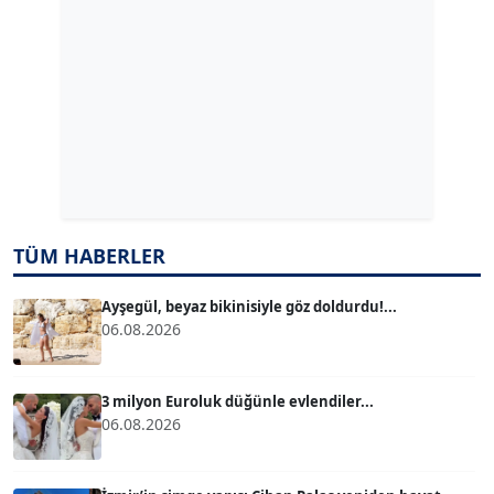
ERDAL İZGİ
Köşe Yazarı
Dr. ŞABAN ACARBAY
Köşe Yazarı
TÜM HABERLER
TUĞÇE TUĞSAVUL BAYSOY
T
Köşe Yazarı
Ayşegül, beyaz bikinisiyle göz doldurdu!...
06.08.2026
ATİLLA KÖPRÜLÜOĞLU
Köşe Yazarı
3 milyon Euroluk düğünle evlendiler...
06.08.2026
BÜLENT GÜRLÜK
Köşe Yazarı