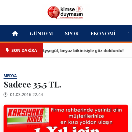
GÜNDEM
SPOR
EKONOMI
M
SON DAKİKA
Ayşegül, beyaz bikinisiyle göz doldurdu!
MEDYA
Sadece 35,5 TL.
01.03.2016 22:44