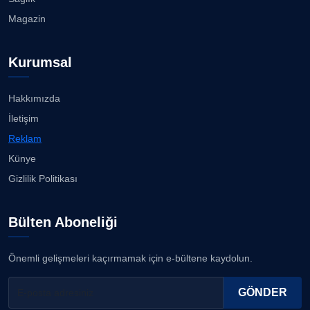
Köşe Yazarı
Bisikletçiler Gömeç'te bisiklet festivalinde
Magazin
buluşacak ...
23.07.2026
Prof. Dr. YAVUZ TAŞKIRAN
Köşe Yazarı
Kurumsal
İzmirli müzisyen, koro şefi Almanya’da popüler
oldu......
23.07.2026
Hakkımızda
ERDOGAN ARIPINAR
İletişim
Köşe Yazarı
Anne kız şıklık yarışında......
Reklam
23.07.2026
Künye
A. BAHRİ VRESKALA
Gizlilik Politikası
Köşe Yazarı
Kuzey Başol, 239 sporcu arasından 8. oldu...
21.07.2026
Bülten Aboneliği
ESAT ERÇETİNGÖZ
Köşe Yazarı
Deniz ve güneşin tadını çıkarıyor......
Önemli gelişmeleri kaçırmamak için e-bültene kaydolun.
21.07.2026
FİRDEVS TUNÇAY
GÖNDER
Köşe Yazarı