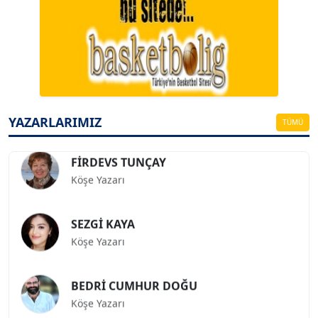
A. BAHRİ VRESKALA
Köşe Yazarı
ESAT ERÇETİNGÖZ
Köşe Yazarı
YAZARLARIMIZ
TÜMÜ
FİRDEVS TUNÇAY
Köşe Yazarı
SEZGİ KAYA
Köşe Yazarı
BEDRİ CUMHUR DOĞU
Köşe Yazarı