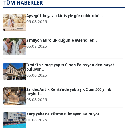
TUĞÇE TUĞSAVUL BAYSOY
TÜM HABERLER
T
Köşe Yazarı
Ayşegül, beyaz bikinisiyle göz doldurdu!...
06.08.2026
ATİLLA KÖPRÜLÜOĞLU
Köşe Yazarı
3 milyon Euroluk düğünle evlendiler...
06.08.2026
BÜLENT GÜRLÜK
Köşe Yazarı
İzmir’in simge yapısı Cihan Palas yeniden hayat
buluyor...
MERT ERBOY
06.08.2026
Köşe Yazarı
Sardes Antik Kenti’nde yaklaşık 2 bin 500 yıllık
heykel...
BÜLENT SAĞLAM
03.08.2026
B
Köşe Yazarı
Karşıyaka’da Yüzme Bilmeyen Kalmıyor...
01.08.2026
SEVGİ MOLVA