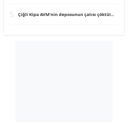
TUNÇ AFŞAR
Köşe Yazarı
5
Çiğli Kipa AVM'nin deposunun çatısı çöktü!...
YILMAZ DURMAZ
Köşe Yazarı
GÜLPERİ ALTUN KILIÇ
Köşe Yazarı
ERDAL İZGİ
Köşe Yazarı
Dr. ŞABAN ACARBAY
Köşe Yazarı