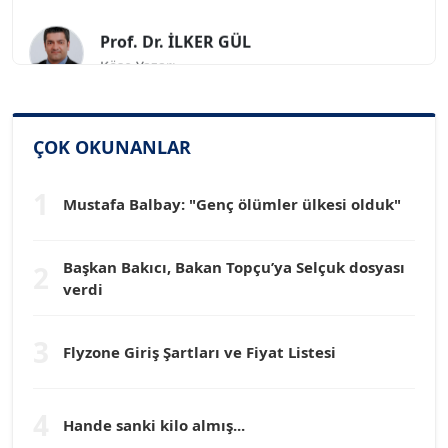
Prof. Dr. İLKER GÜL
Köşe Yazarı
SİNAN GENÇ
Köşe Yazarı
ÇOK OKUNANLAR
1
Dr. HAKAN TARTAN
Mustafa Balbay: "Genç ölümler ülkesi olduk"
Köşe Yazarı
Başkan Bakıcı, Bakan Topçu’ya Selçuk dosyası
2
Prof. Dr. YÜCEL OCAK
verdi
Köşe Yazarı
3
Flyzone Giriş Şartları ve Fiyat Listesi
TEOMAN GÜRAY
Köşe Yazarı
4
Hande sanki kilo almış...