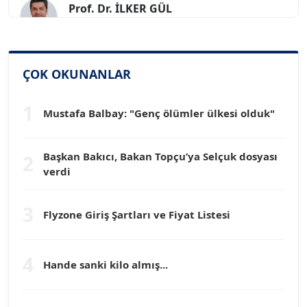
Köşe Yazarı
SİNAN GENÇ
ÇOK OKUNANLAR
Köşe Yazarı
1
Mustafa Balbay: "Genç ölümler ülkesi olduk"
Dr. HAKAN TARTAN
Köşe Yazarı
Başkan Bakıcı, Bakan Topçu’ya Selçuk dosyası
2
verdi
Prof. Dr. YÜCEL OCAK
Köşe Yazarı
3
Flyzone Giriş Şartları ve Fiyat Listesi
TEOMAN GÜRAY
Köşe Yazarı
4
Hande sanki kilo almış...
TUNÇ AFŞAR