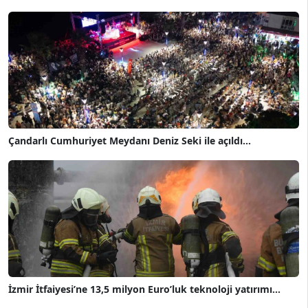
Çandarlı Cumhuriyet Meydanı Deniz Seki ile açıldı...
İzmir İtfaiyesi’ne 13,5 milyon Euro’luk teknoloji yatırımı...