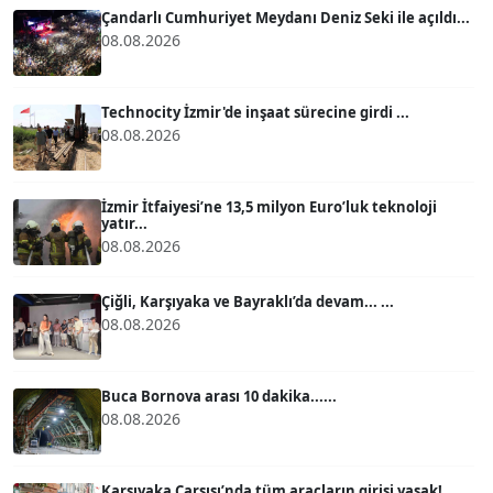
Çandarlı Cumhuriyet Meydanı Deniz Seki ile açıldı...
08.08.2026
ATİLLA KÖPRÜLÜOĞLU
Köşe Yazarı
Technocity İzmir'de inşaat sürecine girdi ...
08.08.2026
BÜLENT GÜRLÜK
Köşe Yazarı
İzmir İtfaiyesi’ne 13,5 milyon Euro’luk teknoloji
yatır...
08.08.2026
MERT ERBOY
Köşe Yazarı
Çiğli, Karşıyaka ve Bayraklı’da devam... ...
08.08.2026
BÜLENT SAĞLAM
B
Köşe Yazarı
Buca Bornova arası 10 dakika......
08.08.2026
SEVGİ MOLVA
Köşe Yazarı
Karşıyaka Çarşısı’nda tüm araçların girişi yasak!...