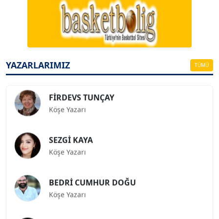
A. BAHRİ VRESKALA
Köşe Yazarı
ESAT ERÇETİNGÖZ
Köşe Yazarı
YAZARLARIMIZ
TÜMÜ
FİRDEVS TUNÇAY
Köşe Yazarı
SEZGİ KAYA
Köşe Yazarı
BEDRİ CUMHUR DOĞU
Köşe Yazarı
Prof. Dr. İLKER GÜL