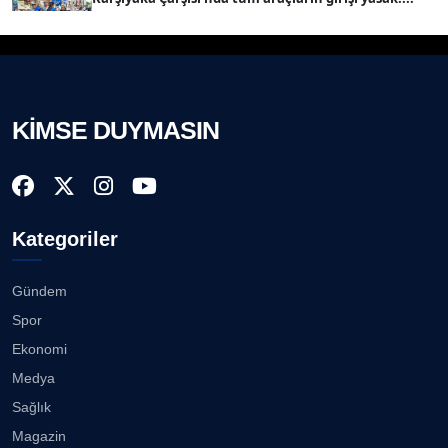
08.08.2026
Prof. Dr. BİLGE DONUK
Köşe Yazarı
Mert Demir Grammy'de jüri......
08.08.2026
KİMSE DUYMASIN
AVNİ ERBOY
Köşe Yazarı
Nilüfer Çınarlı Mutlu ve Meclis Üyeleri YENİ Parti'ye
k...
08.08.2026
Doç. Dr. LEVENT KÖSTEM
D
Kategoriler
Köşe Yazarı
Buca Kent Belleği Sergisi’nde eğlenceli keşif
yolculuğu...
08.08.2026
Gündem
CAN BARHAN
Spor
Köşe Yazarı
Başkan Eşki’den Çamdibi çıkarması...
Ekonomi
08.08.2026
Medya
Prof. Dr. SEYHAN HASIRCI
Sağlık
Köşe Yazarı
Bostanlı ve Manda dereleri temizlendi...
Magazin