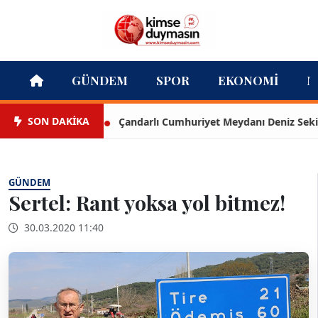
GÜNDEM
SPOR
EKONOMI
M
SON DAKİKA
Çandarlı Cumhuriyet Meydanı Deniz Seki ile a
GÜNDEM
Sertel: Rant yoksa yol bitmez!
30.03.2020 11:40