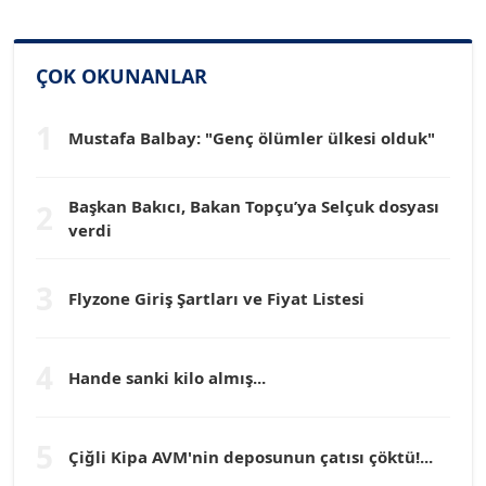
SİNAN GENÇ
Köşe Yazarı
ÇOK OKUNANLAR
Dr. HAKAN TARTAN
1
Mustafa Balbay: "Genç ölümler ülkesi olduk"
Köşe Yazarı
Başkan Bakıcı, Bakan Topçu’ya Selçuk dosyası
2
Prof. Dr. YÜCEL OCAK
verdi
Köşe Yazarı
3
Flyzone Giriş Şartları ve Fiyat Listesi
TEOMAN GÜRAY
Köşe Yazarı
4
Hande sanki kilo almış...
TUNÇ AFŞAR
Köşe Yazarı
5
Çiğli Kipa AVM'nin deposunun çatısı çöktü!...