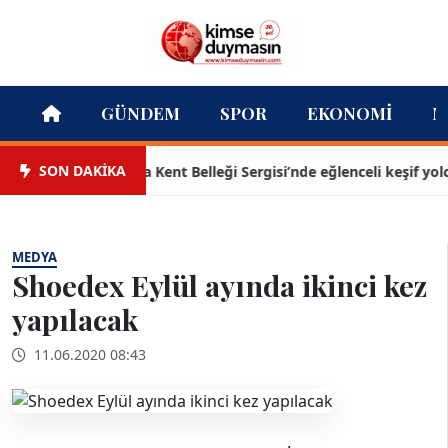
GÜNDEM
SPOR
EKONOMI
M
SON DAKİKA
Buca Kent Belleği Sergisi’nde eğlenceli keşif yolculuğu
MEDYA
Shoedex Eylül ayında ikinci kez
yapılacak
11.06.2020 08:43