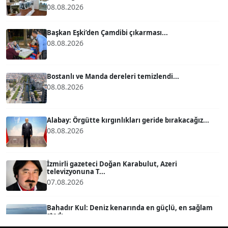
ATİLLA KÖPRÜLÜOĞLU
08.08.2026
Köşe Yazarı
Başkan Eşki’den Çamdibi çıkarması...
08.08.2026
BÜLENT GÜRLÜK
Köşe Yazarı
Bostanlı ve Manda dereleri temizlendi...
08.08.2026
MERT ERBOY
Köşe Yazarı
Alabay: Örgütte kırgınlıkları geride bırakacağız...
08.08.2026
BÜLENT SAĞLAM
B
Köşe Yazarı
İzmirli gazeteci Doğan Karabulut, Azeri
televizyonuna T...
SEVGİ MOLVA
07.08.2026
Köşe Yazarı
Bahadır Kul: Deniz kenarında en güçlü, en sağlam
stadı ...
Prof. Dr. BİLGE DONUK
07.08.2026