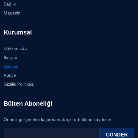
Sağlık
Köşe Yazarı
Nilüfer Çınarlı Mutlu ve Meclis Üyeleri YENİ Parti'ye
Magazin
k...
08.08.2026
Prof. Dr. YAVUZ TAŞKIRAN
Kurumsal
Köşe Yazarı
Buca Kent Belleği Sergisi’nde eğlenceli keşif
yolculuğu...
08.08.2026
Hakkımızda
ERDOGAN ARIPINAR
İletişim
Köşe Yazarı
Başkan Eşki’den Çamdibi çıkarması...
Reklam
08.08.2026
Künye
A. BAHRİ VRESKALA
Gizlilik Politikası
Köşe Yazarı
Bostanlı ve Manda dereleri temizlendi...
08.08.2026
Bülten Aboneliği
ESAT ERÇETİNGÖZ
Köşe Yazarı
Alabay: Örgütte kırgınlıkları geride bırakacağız...
Önemli gelişmeleri kaçırmamak için e-bültene kaydolun.
08.08.2026
FİRDEVS TUNÇAY
GÖNDER