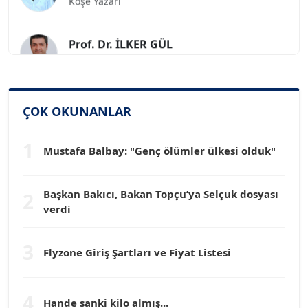
Prof. Dr. İLKER GÜL
Köşe Yazarı
SİNAN GENÇ
Köşe Yazarı
ÇOK OKUNANLAR
1
Dr. HAKAN TARTAN
Mustafa Balbay: "Genç ölümler ülkesi olduk"
Köşe Yazarı
Başkan Bakıcı, Bakan Topçu’ya Selçuk dosyası
2
verdi
Prof. Dr. YÜCEL OCAK
Köşe Yazarı
3
Flyzone Giriş Şartları ve Fiyat Listesi
TEOMAN GÜRAY
Köşe Yazarı
4
Hande sanki kilo almış...