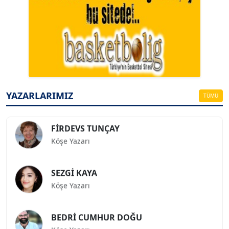
A. BAHRİ VRESKALA
Köşe Yazarı
ESAT ERÇETİNGÖZ
Köşe Yazarı
YAZARLARIMIZ
TÜMÜ
FİRDEVS TUNÇAY
Köşe Yazarı
SEZGİ KAYA
Köşe Yazarı
BEDRİ CUMHUR DOĞU
Köşe Yazarı