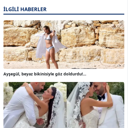
İLGİLİ HABERLER
Ayşegül, beyaz bikinisiyle göz doldurdu!...