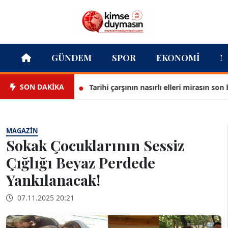
GÜNDEM
SPOR
EKONOMI
M
SON DAKİKA
Tarihi çarşının nasırlı elleri mirasın son bekçi
MAGAZIN
Sokak Çocuklarının Sessiz
Çığlığı Beyaz Perdede
Yankılanacak!
07.11.2025 20:21