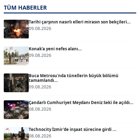
TUĞÇE TUĞSAVUL BAYSOY
TÜM HABERLER
T
Köşe Yazarı
Tarihi çarşının nasırlı elleri mirasın son bekçileri...
09.08.2026
ATİLLA KÖPRÜLÜOĞLU
Köşe Yazarı
Konak’a yeni nefes alanı...
09.08.2026
BÜLENT GÜRLÜK
Köşe Yazarı
Buca Metrosu'nda tünellerin büyük bölümü
tamamlandı...
09.08.2026
MERT ERBOY
Köşe Yazarı
Çandarlı Cumhuriyet Meydanı Deniz Seki ile açıldı...
08.08.2026
BÜLENT SAĞLAM
B
Köşe Yazarı
Technocity İzmir'de inşaat sürecine girdi ...
08.08.2026