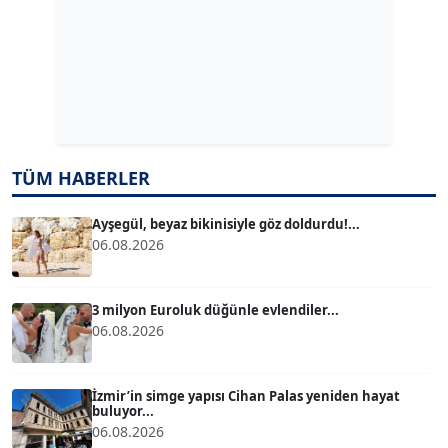
ERDAL İZGİ
Köşe Yazarı
Dr. ŞABAN ACARBAY
Köşe Yazarı
TUĞÇE TUĞSAVUL BAYSOY
TÜM HABERLER
T
Köşe Yazarı
Ayşegül, beyaz bikinisiyle göz doldurdu!...
06.08.2026
ATİLLA KÖPRÜLÜOĞLU
Köşe Yazarı
3 milyon Euroluk düğünle evlendiler...
06.08.2026
BÜLENT GÜRLÜK
Köşe Yazarı
İzmir’in simge yapısı Cihan Palas yeniden hayat
buluyor...
06.08.2026
MERT ERBOY