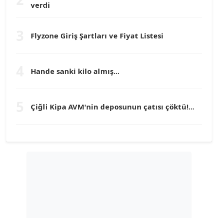
verdi
Prof. Dr. YÜCEL OCAK
Köşe Yazarı
3
Flyzone Giriş Şartları ve Fiyat Listesi
TEOMAN GÜRAY
Köşe Yazarı
4
Hande sanki kilo almış...
TUNÇ AFŞAR
5
Köşe Yazarı
Çiğli Kipa AVM'nin deposunun çatısı çöktü!...
YILMAZ DURMAZ
Köşe Yazarı
GÜLPERİ ALTUN KILIÇ
Köşe Yazarı