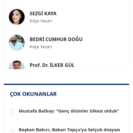
SEZGİ KAYA
Köşe Yazarı
BEDRİ CUMHUR DOĞU
Köşe Yazarı
Prof. Dr. İLKER GÜL
Köşe Yazarı
SİNAN GENÇ
ÇOK OKUNANLAR
Köşe Yazarı
1
Mustafa Balbay: "Genç ölümler ülkesi olduk"
Dr. HAKAN TARTAN
Köşe Yazarı
Başkan Bakıcı, Bakan Topçu’ya Selçuk dosyası
2