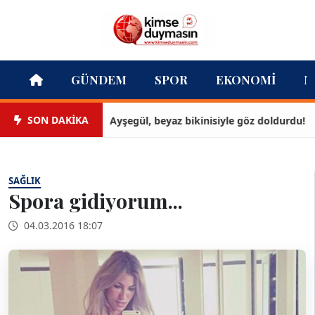
GÜNDEM
SPOR
EKONOMI
M
SON DAKİKA
Ayşegül, beyaz bikinisiyle göz doldurdu!
SAĞLIK
Spora gidiyorum...
04.03.2016 18:07