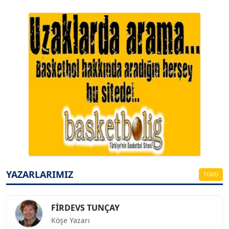
A. BAHRİ VRESKALA
Köşe Yazarı
ESAT ERÇETİNGÖZ
Köşe Yazarı
YAZARLARIMIZ
TÜMÜ
FİRDEVS TUNÇAY
Köşe Yazarı