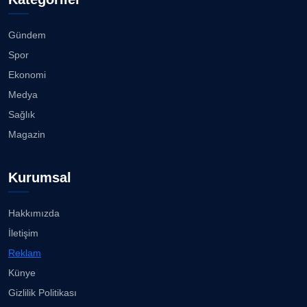
Köşe Yazarı
Akhisargücü Spor Kulübü 14 Yaşında ...
27.07.2026
Gündem
CAN BARHAN
Spor
Köşe Yazarı
"Gazeteci kamu adına görev yapar!"...
Ekonomi
23.07.2026
Medya
Prof. Dr. SEYHAN HASIRCI
Sağlık
Köşe Yazarı
Bisikletçiler Gömeç'te bisiklet festivalinde
Magazin
buluşacak ...
23.07.2026
Prof. Dr. YAVUZ TAŞKIRAN
Kurumsal
Köşe Yazarı
İzmirli müzisyen, koro şefi Almanya’da popüler
oldu......
23.07.2026
Hakkımızda
ERDOGAN ARIPINAR
İletişim
Köşe Yazarı
Anne kız şıklık yarışında......
Reklam
23.07.2026
Künye
A. BAHRİ VRESKALA
Gizlilik Politikası
Köşe Yazarı
Kuzey Başol, 239 sporcu arasından 8. oldu...