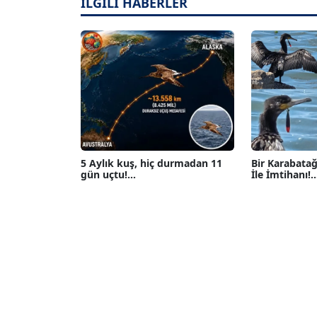
İLGİLİ HABERLER
5 Aylık kuş, hiç durmadan 11
Bir Karabatağ
gün uçtu!...
İle İmtihanı!...