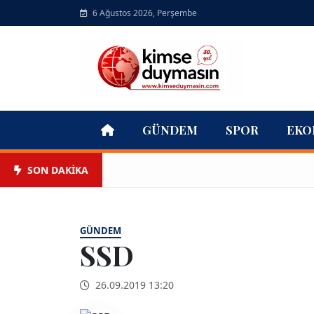
6 Ağustos 2026, Perşembe
GÜNDEM
SPOR
EKO
SON DAKİKA
GÜNDEM
SSD
26.09.2019 13:20