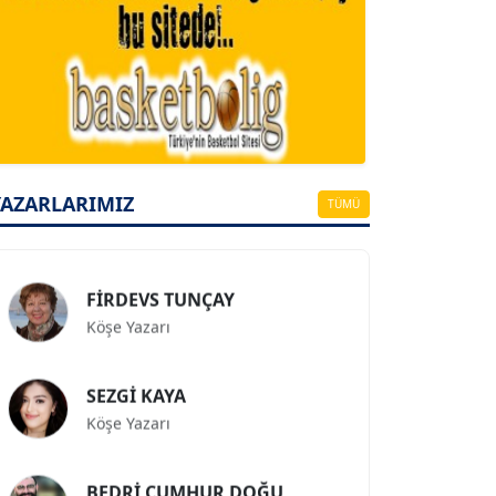
A. BAHRİ VRESKALA
Köşe Yazarı
ESAT ERÇETİNGÖZ
YAZARLARIMIZ
TÜMÜ
Köşe Yazarı
FİRDEVS TUNÇAY
Köşe Yazarı
SEZGİ KAYA
Köşe Yazarı
BEDRİ CUMHUR DOĞU