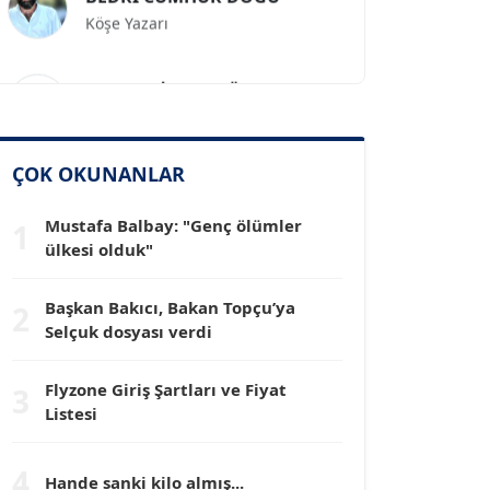
Köşe Yazarı
Prof. Dr. İLKER GÜL
Köşe Yazarı
SİNAN GENÇ
ÇOK OKUNANLAR
Köşe Yazarı
Mustafa Balbay: "Genç ölümler
1
ülkesi olduk"
Dr. HAKAN TARTAN
Köşe Yazarı
Başkan Bakıcı, Bakan Topçu’ya
2
Selçuk dosyası verdi
Prof. Dr. YÜCEL OCAK
Köşe Yazarı
Flyzone Giriş Şartları ve Fiyat
3
Listesi
TEOMAN GÜRAY
4
Köşe Yazarı
Hande sanki kilo almış...