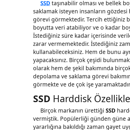
SSD
taşınabilir olması ve bellek b
saklamak isteyen insanların gözdesi ha
görevi görmektedir. Tercih ettiğiniz b
boyutta veri atabiliyor ve o kadar bo
İstediğiniz süre kadar içerisinde veri
zarar vermemektedir. İstediğiniz zam
kullanabileceksiniz. Hem de bunu ayn
yapacaksınız. Birçok çeşidi bulunma
olarak hem de şekil bakımında birçok
depolama ve saklama görevi bakımın
görmekte ve de çok işe yaramaktadır
SSD
Harddisk Özellikler
Birçok markanın ürettiği
SSD
hardd
vermiştik. Popülerliği günden güne ar
yararlığına bakıldığı zaman gayet u