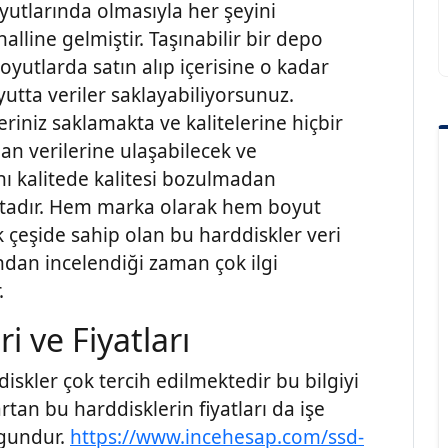
oyutlarında olmasıyla her şeyini
lline gelmiştir. Taşınabilir bir depo
oyutlarda satın alıp içerisine o kadar
yutta veriler saklayabiliyorsunuz.
leriniz saklamakta ve kalitelerine hiçbir
an verilerine ulaşabilecek ve
ı kalitede kalitesi bozulmadan
ktadır. Hem marka olarak hem boyut
 çeşide sahip olan bu harddiskler veri
dan incelendiği zaman çok ilgi
.
i ve Fiyatları
iskler çok tercih edilmektedir bu bilgiyi
tan bu harddisklerin fiyatları da işe
ygundur.
https://www.incehesap.com/ssd-