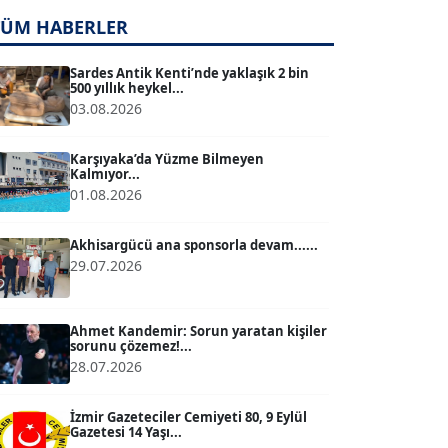
TÜM HABERLER
TUĞÇE TUĞSAVUL BAYSOY
T
Köşe Yazarı
Sardes Antik Kenti’nde yaklaşık 2 bin
500 yıllık heykel...
03.08.2026
ATİLLA KÖPRÜLÜOĞLU
Köşe Yazarı
Karşıyaka’da Yüzme Bilmeyen
Kalmıyor...
01.08.2026
BÜLENT GÜRLÜK
Köşe Yazarı
Akhisargücü ana sponsorla devam......
29.07.2026
MERT ERBOY
Köşe Yazarı
Ahmet Kandemir: Sorun yaratan kişiler
sorunu çözemez!...
28.07.2026
BÜLENT SAĞLAM
B
Köşe Yazarı
İzmir Gazeteciler Cemiyeti 80, 9 Eylül
Gazetesi 14 Yaşı...