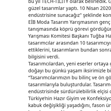
bu yıl TECH-TILITY olarak belirledik
güzel tasarımlar yaptı. 10 Nisan 202
endüstrisine sunacağız" şeklinde kon
EİB Moda Tasarım Yarışmasının genç 
tanışmasında köprü görevi gördüğü
Yarışması Komitesi Başkanı Tuğba Ha
tasarımcılar arasından 10 tasarımcıyı
ettiklerini, tasarımların bundan sonr
bilgisini verdi.
Tasarımcılardan, yeni eserler ortaya
doğayı bu günkü yaşam iksirimizle bir
“Tasarımcılarımızın bu bilinç ve ön g
tasarımlarıyla buluşturdular. Tasarım
endüstrisinde sürdürülebilirlik elçisi
Türkiye’nin Hazır Giyim ve Konfeksiy
kabuk değişikliği yaşadığını, fason ü