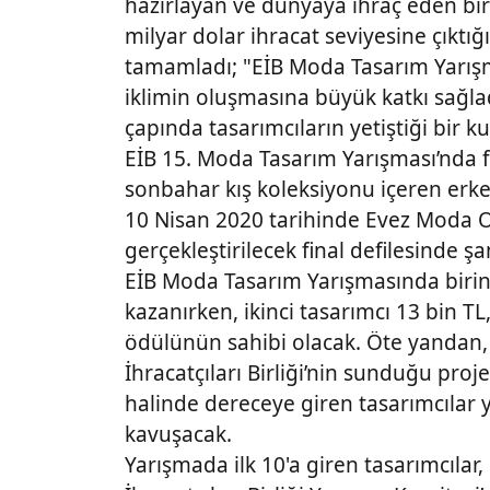
hazırlayan ve dünyaya ihraç eden bi
milyar dolar ihracat seviyesine çıktığ
tamamladı; "EİB Moda Tasarım Yarışm
iklimin oluşmasına büyük katkı sağl
çapında tasarımcıların yetiştiği bir 
EİB 15. Moda Tasarım Yarışması’nda f
sonbahar kış koleksiyonu içeren erke
10 Nisan 2020 tarihinde Evez Moda 
gerçekleştirilecek final defilesinde ş
EİB Moda Tasarım Yarışmasında birinc
kazanırken, ikinci tasarımcı 13 bin T
ödülünün sahibi olacak. Öte yandan,
İhracatçıları Birliği’nin sunduğu pro
halinde dereceye giren tasarımcılar
kavuşacak.
Yarışmada ilk 10'a giren tasarımcılar