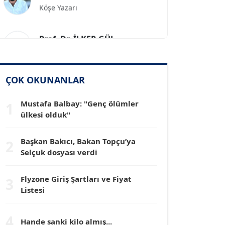
Prof. Dr. İLKER GÜL
Köşe Yazarı
SİNAN GENÇ
ÇOK OKUNANLAR
Köşe Yazarı
Mustafa Balbay: "Genç ölümler
1
Dr. HAKAN TARTAN
ülkesi olduk"
Köşe Yazarı
Başkan Bakıcı, Bakan Topçu’ya
2
Selçuk dosyası verdi
Prof. Dr. YÜCEL OCAK
Köşe Yazarı
Flyzone Giriş Şartları ve Fiyat
3
Listesi
TEOMAN GÜRAY
Köşe Yazarı
4
Hande sanki kilo almış...