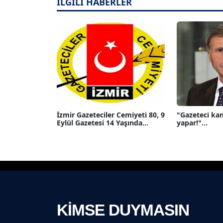
İLGİLİ HABERLER
İzmir Gazeteciler Cemiyeti 80, 9
"Gazeteci ka
Eylül Gazetesi 14 Yaşında...
yapar!"...
KİMSE DUYMASIN