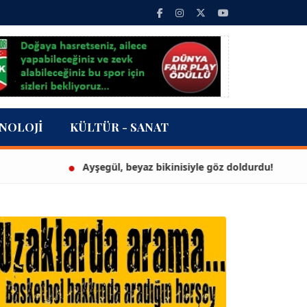
NOLOJI
KÜLTÜR - SANAT
Ayşegül, beyaz bikinisiyle göz doldurdu!
3 mi