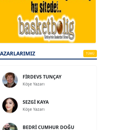
A. BAHRİ VRESKALA
Köşe Yazarı
ESAT ERÇETİNGÖZ
Köşe Yazarı
YAZARLARIMIZ
TÜMÜ
FİRDEVS TUNÇAY
Köşe Yazarı
SEZGİ KAYA
Köşe Yazarı
BEDRİ CUMHUR DOĞU
Köşe Yazarı