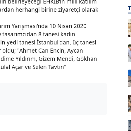
nin belirleyeceği EHKİB’in milli katılım
ardan herhangi birine ziyaretçi olarak
arım Yarışması'nda 10 Nisan 2020
0 tasarımcıdan 8 tanesi kadın
in yedi tanesi İstanbul'dan, üç tanesi
ler oldu; "Ahmet Can Encin, Aycan
adime Yıldırım, Gizem Mendi, Gökhan
ülal Açar ve Selen Tavtın"