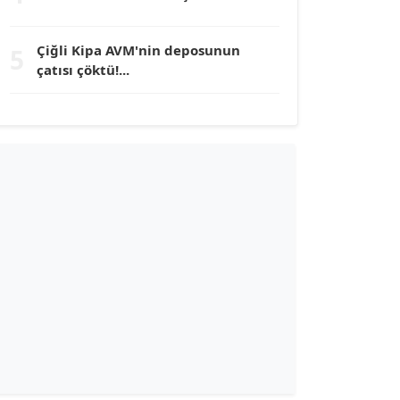
TUNÇ AFŞAR
Çiğli Kipa AVM'nin deposunun
5
Köşe Yazarı
çatısı çöktü!...
YILMAZ DURMAZ
Köşe Yazarı
GÜLPERİ ALTUN KILIÇ
Köşe Yazarı
ERDAL İZGİ
Köşe Yazarı
Dr. ŞABAN ACARBAY
Köşe Yazarı