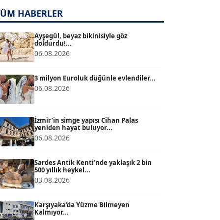
TÜM HABERLER
TUĞÇE TUĞSAVUL BAYSOY
T
Köşe Yazarı
Ayşegül, beyaz bikinisiyle göz
doldurdu!...
06.08.2026
ATİLLA KÖPRÜLÜOĞLU
Köşe Yazarı
3 milyon Euroluk düğünle evlendiler...
06.08.2026
BÜLENT GÜRLÜK
Köşe Yazarı
İzmir’in simge yapısı Cihan Palas
yeniden hayat buluyor...
06.08.2026
MERT ERBOY
Köşe Yazarı
Sardes Antik Kenti’nde yaklaşık 2 bin
500 yıllık heykel...
03.08.2026
BÜLENT SAĞLAM
B
Köşe Yazarı
Karşıyaka’da Yüzme Bilmeyen
Kalmıyor...