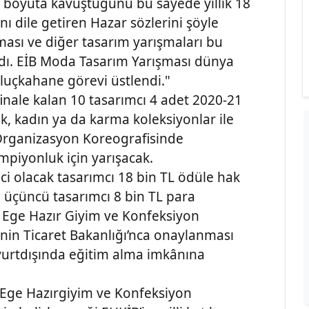
r boyuta kavuştuğunu bu sayede yıllık 18
ını dile getiren Hazar sözlerini şöyle
ası ve diğer tasarım yarışmaları bu
adı. EİB Moda Tasarım Yarışması dünya
kuluçkahane görevi üstlendi."
inale kalan 10 tasarımcı 4 adet 2020-21
k, kadın ya da karma koleksiyonlar ile
Organizasyon Koreografisinde
ampiyonluk için yarışacak.
i olacak tasarımcı 18 bin TL ödüle hak
L, üçüncü tasarımcı 8 bin TL para
 Ege Hazır Giyim ve Konfeksiyon
jenin Ticaret Bakanlığı’nca onaylanması
 yurtdışında eğitim alma imkânına
, Ege Hazırgiyim ve Konfeksiyon