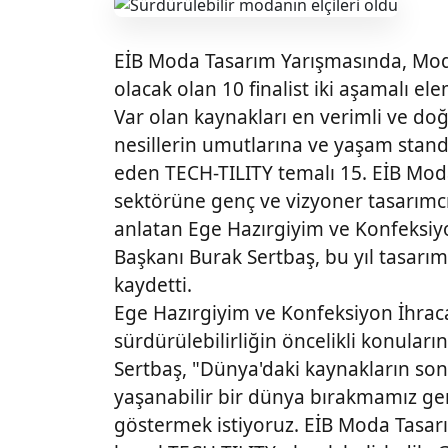
EİB Moda Tasarım Yarışmasında, Moda 
olacak olan 10 finalist iki aşamalı el
Var olan kaynakları en verimli ve doğ
nesillerin umutlarına ve yaşam standa
eden TECH-TILITY temalı 15. EİB Moda
sektörüne genç ve vizyoner tasarımcı
anlatan Ege Hazırgiyim ve Konfeksiyon
Başkanı Burak Sertbaş, bu yıl tasarım i
kaydetti.
Ege Hazırgiyim ve Konfeksiyon İhraca
sürdürülebilirliğin öncelikli konuları
Sertbaş, "Dünya'daki kaynakların son
yaşanabilir bir dünya bırakmamız gere
göstermek istiyoruz. EİB Moda Tasar