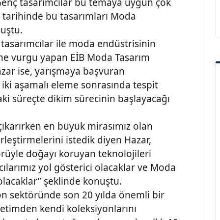
. Genç tasarımcılar bu temaya uygun çok
0 tarihinde bu tasarımları Moda
uştu.
tasarımcılar ile moda endüstrisinin
ne vurgu yapan EİB Moda Tasarım
zar ise, yarışmaya başvuran
 iki aşamalı eleme sonrasında tespit
aki süreçte dikim sürecinin başlayacağı
 çıkarırken en büyük mirasımız olan
leştirmelerini istedik diyen Hazar,
örüyle doğayı koruyan teknolojileri
cılarımız yol gösterici olacaklar ve Moda
 olacaklar” şeklinde konuştu.
on sektöründe son 20 yılda önemli bir
retimden kendi koleksiyonlarını