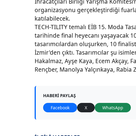
İhracatçıları Birliği Yarışma Komitesi’
organizasyonu gerçekleştirdiği fuarl
katılabilecek.
TECH-TILITY temalı EİB 15. Moda Tas
tarihinde final heyecanı yaşayacak 1
tasarımcılardan oluşurken, 10 finalist
İzmir'den çıktı. Tasarımcılar şu isim
Hakalmaz, Ayşe Kaya, Ecem Akçay, F
Rençber, Manolya Yalçınkaya, Rabia Z
HABERI PAYLAŞ
Facebook
X
WhatsApp