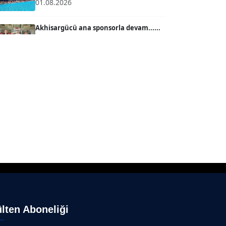
01.08.2026
SEVGİ MOLVA
Köşe Yazarı
Akhisargücü ana sponsorla devam......
29.07.2026
Prof. Dr. BİLGE DONUK
Köşe Yazarı
Ahmet Kandemir: Sorun yaratan kişiler
sorunu çözemez!...
28.07.2026
AVNİ ERBOY
Köşe Yazarı
İzmir Gazeteciler Cemiyeti 80, 9 Eylül
Gazetesi 14 Yaşı...
28.07.2026
Doç. Dr. LEVENT KÖSTEM
D
Köşe Yazarı
Akhisargücü Spor Kulübü 14 Yaşında ...
27.07.2026
CAN BARHAN
Köşe Yazarı
"Gazeteci kamu adına görev yapar!"...
lten Aboneliği
23.07.2026