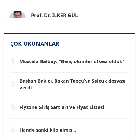
Prof. Dr. İLKER GÜL
Köşe Yazarı
SİNAN GENÇ
ÇOK OKUNANLAR
Köşe Yazarı
1
Mustafa Balbay: "Genç ölümler ülkesi olduk"
Dr. HAKAN TARTAN
Köşe Yazarı
Başkan Bakıcı, Bakan Topçu’ya Selçuk dosyası
2
verdi
Prof. Dr. YÜCEL OCAK
Köşe Yazarı
3
Flyzone Giriş Şartları ve Fiyat Listesi
TEOMAN GÜRAY
Köşe Yazarı
4
Hande sanki kilo almış...