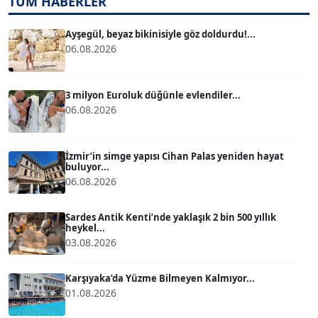
TÜM HABERLER
TUĞÇE TUĞSAVUL BAYSOY
T
Köşe Yazarı
Ayşegül, beyaz bikinisiyle göz doldurdu!...
06.08.2026
ATİLLA KÖPRÜLÜOĞLU
Köşe Yazarı
3 milyon Euroluk düğünle evlendiler...
06.08.2026
BÜLENT GÜRLÜK
Köşe Yazarı
İzmir’in simge yapısı Cihan Palas yeniden hayat
buluyor...
06.08.2026
MERT ERBOY
Köşe Yazarı
Sardes Antik Kenti’nde yaklaşık 2 bin 500 yıllık
heykel...
03.08.2026
BÜLENT SAĞLAM
B
Köşe Yazarı
Karşıyaka’da Yüzme Bilmeyen Kalmıyor...
01.08.2026
SEVGİ MOLVA