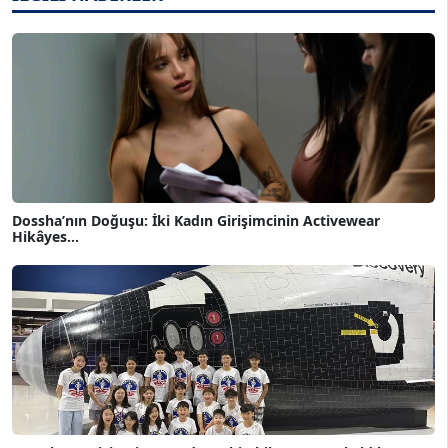
Dossha’nın Doğuşu: İki Kadın Girişimcinin Activewear
Hikâyes...