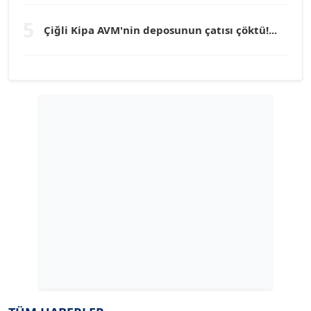
TUNÇ AFŞAR
5
Çiğli Kipa AVM'nin deposunun çatısı çöktü!...
Köşe Yazarı
YILMAZ DURMAZ
Köşe Yazarı
GÜLPERİ ALTUN KILIÇ
Köşe Yazarı
ERDAL İZGİ
Köşe Yazarı
Dr. ŞABAN ACARBAY
Köşe Yazarı