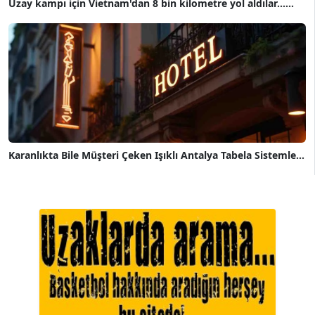
Uzay kampı için Vietnam'dan 8 bin kilometre yol aldılar......
Karanlıkta Bile Müşteri Çeken Işıklı Antalya Tabela Sistemle...