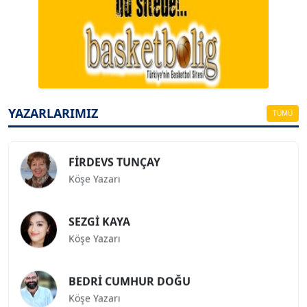
A. BAHRİ VRESKALA
Köşe Yazarı
ESAT ERÇETİNGÖZ
Köşe Yazarı
YAZARLARIMIZ
TÜMÜ
FİRDEVS TUNÇAY
Köşe Yazarı
SEZGİ KAYA
Köşe Yazarı
BEDRİ CUMHUR DOĞU
Köşe Yazarı