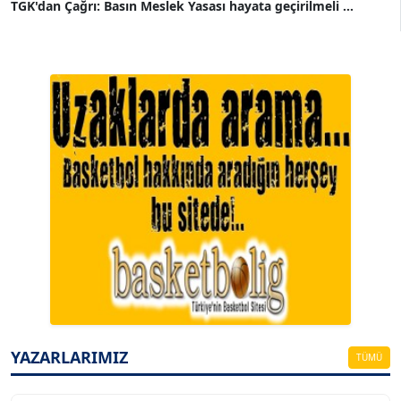
TGK'dan Çağrı: Basın Meslek Yasası hayata geçirilmeli ...
A. BAHRİ VRESKALA
Köşe Yazarı
ESAT ERÇETİNGÖZ
Köşe Yazarı
YAZARLARIMIZ
TÜMÜ