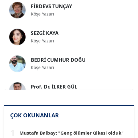
FİRDEVS TUNÇAY
Köşe Yazarı
SEZGİ KAYA
Köşe Yazarı
BEDRİ CUMHUR DOĞU
Köşe Yazarı
Prof. Dr. İLKER GÜL
Köşe Yazarı
SİNAN GENÇ
ÇOK OKUNANLAR
Köşe Yazarı
1
Mustafa Balbay: "Genç ölümler ülkesi olduk"
Dr. HAKAN TARTAN