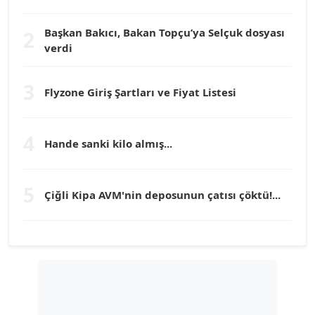
Köşe Yazarı
Başkan Bakıcı, Bakan Topçu’ya Selçuk dosyası
2
verdi
Prof. Dr. YÜCEL OCAK
Köşe Yazarı
3
Flyzone Giriş Şartları ve Fiyat Listesi
TEOMAN GÜRAY
Köşe Yazarı
4
Hande sanki kilo almış...
TUNÇ AFŞAR
5
Köşe Yazarı
Çiğli Kipa AVM'nin deposunun çatısı çöktü!...
YILMAZ DURMAZ
Köşe Yazarı
GÜLPERİ ALTUN KILIÇ