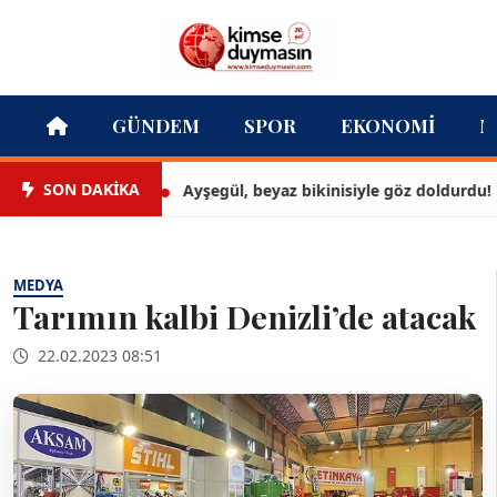
GÜNDEM
SPOR
EKONOMI
M
SON DAKİKA
Ayşegül, beyaz bikinisiyle göz doldurdu!
MEDYA
Tarımın kalbi Denizli’de atacak
22.02.2023 08:51