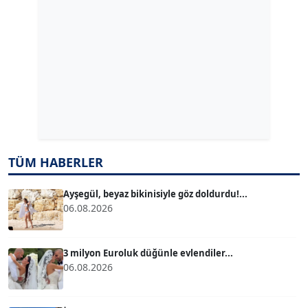
Köşe Yazarı
ERDAL İZGİ
Köşe Yazarı
Dr. ŞABAN ACARBAY
Köşe Yazarı
TÜM HABERLER
TUĞÇE TUĞSAVUL BAYSOY
T
Köşe Yazarı
Ayşegül, beyaz bikinisiyle göz doldurdu!...
06.08.2026
ATİLLA KÖPRÜLÜOĞLU
Köşe Yazarı
3 milyon Euroluk düğünle evlendiler...
06.08.2026
BÜLENT GÜRLÜK
Köşe Yazarı