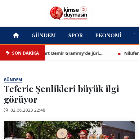
GÜNDEM
SPOR
EKONOMI
M
SON DAKİKA
Mert Demir Grammy'de jüri...
Nilüfer Çınar
GÜNDEM
Teferic Şenlikleri büyük ilgi
görüyor
02.06.2023 22:48