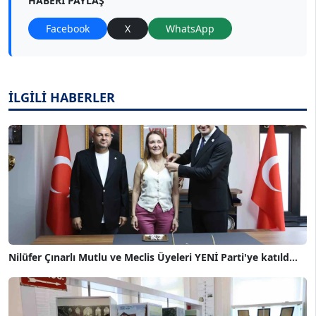
HABERI PAYLAŞ
Facebook
X
WhatsApp
İLGİLİ HABERLER
Nilüfer Çınarlı Mutlu ve Meclis Üyeleri YENİ Parti'ye katıld...