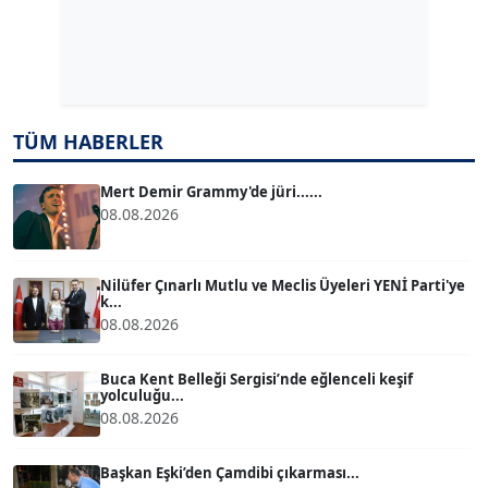
Dr. ŞABAN ACARBAY
Köşe Yazarı
TUĞÇE TUĞSAVUL BAYSOY
TÜM HABERLER
T
Köşe Yazarı
Mert Demir Grammy'de jüri......
08.08.2026
ATİLLA KÖPRÜLÜOĞLU
Köşe Yazarı
Nilüfer Çınarlı Mutlu ve Meclis Üyeleri YENİ Parti'ye
k...
BÜLENT GÜRLÜK
08.08.2026
Köşe Yazarı
Buca Kent Belleği Sergisi’nde eğlenceli keşif
yolculuğu...
MERT ERBOY
08.08.2026
Köşe Yazarı
Başkan Eşki’den Çamdibi çıkarması...