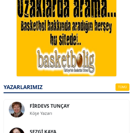
A. BAHRİ VRESKALA
Köşe Yazarı
ESAT ERÇETİNGÖZ
Köşe Yazarı
YAZARLARIMIZ
TÜMÜ
FİRDEVS TUNÇAY
Köşe Yazarı
SEZGİ KAYA
Köşe Yazarı