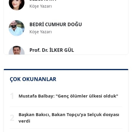
BEDRİ CUMHUR DOĞU
Köşe Yazarı
Prof. Dr. İLKER GÜL
Köşe Yazarı
SİNAN GENÇ
Köşe Yazarı
ÇOK OKUNANLAR
1
Dr. HAKAN TARTAN
Mustafa Balbay: "Genç ölümler ülkesi olduk"
Köşe Yazarı
Başkan Bakıcı, Bakan Topçu’ya Selçuk dosyası
2
Prof. Dr. YÜCEL OCAK
verdi
Köşe Yazarı