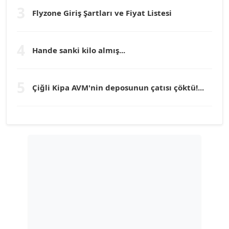
3
Flyzone Giriş Şartları ve Fiyat Listesi
TEOMAN GÜRAY
Köşe Yazarı
4
Hande sanki kilo almış...
TUNÇ AFŞAR
Köşe Yazarı
5
Çiğli Kipa AVM'nin deposunun çatısı çöktü!...
YILMAZ DURMAZ
Köşe Yazarı
GÜLPERİ ALTUN KILIÇ
Köşe Yazarı
ERDAL İZGİ
Köşe Yazarı