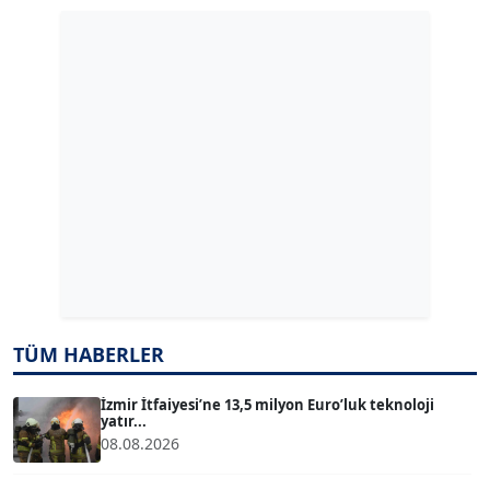
GÜLPERİ ALTUN KILIÇ
Köşe Yazarı
ERDAL İZGİ
Köşe Yazarı
Dr. ŞABAN ACARBAY
Köşe Yazarı
TUĞÇE TUĞSAVUL BAYSOY
TÜM HABERLER
T
Köşe Yazarı
İzmir İtfaiyesi’ne 13,5 milyon Euro’luk teknoloji
yatır...
08.08.2026
ATİLLA KÖPRÜLÜOĞLU
Köşe Yazarı