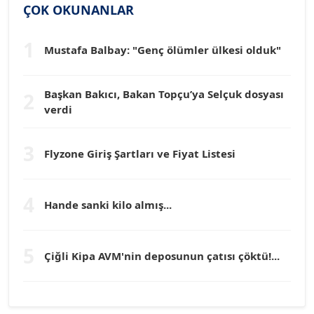
Köşe Yazarı
ÇOK OKUNANLAR
1
Mustafa Balbay: "Genç ölümler ülkesi olduk"
Dr. HAKAN TARTAN
Köşe Yazarı
Başkan Bakıcı, Bakan Topçu’ya Selçuk dosyası
2
verdi
Prof. Dr. YÜCEL OCAK
Köşe Yazarı
3
Flyzone Giriş Şartları ve Fiyat Listesi
TEOMAN GÜRAY
Köşe Yazarı
4
Hande sanki kilo almış...
TUNÇ AFŞAR
5
Köşe Yazarı
Çiğli Kipa AVM'nin deposunun çatısı çöktü!...
YILMAZ DURMAZ
Köşe Yazarı