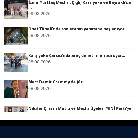
İzmir Yurttaş Meclisi; Çiğli, Karşıyaka ve Bayraklı’da
...
08.08.2026
BÜLENT GÜRLÜK
Köşe Yazarı
Onat Tüneli'nde son etabın yapımına başlanıyor...
08.08.2026
MERT ERBOY
Köşe Yazarı
Karşıyaka Çarşısı’nda araç denetimleri sürüyor...
08.08.2026
BÜLENT SAĞLAM
B
Köşe Yazarı
Mert Demir Grammy'de jüri......
08.08.2026
SEVGİ MOLVA
Köşe Yazarı
Nilüfer Çınarlı Mutlu ve Meclis Üyeleri YENİ Parti'ye
k...
08.08.2026
Prof. Dr. BİLGE DONUK
Köşe Yazarı
Buca Kent Belleği Sergisi’nde eğlenceli keşif