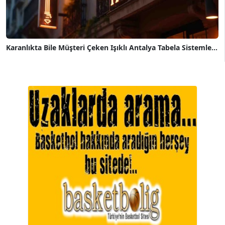
Karanlıkta Bile Müşteri Çeken Işıklı Antalya Tabela Sistemle...
A. BAHRİ VRESKALA
Köşe Yazarı
ESAT ERÇETİNGÖZ