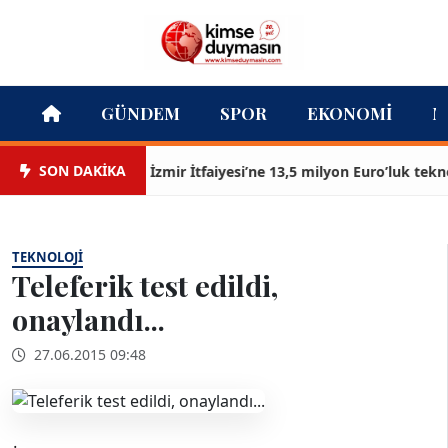
GÜNDEM
SPOR
EKONOMI
M
SON DAKİKA
İzmir İtfaiyesi’ne 13,5 milyon Euro’luk teknoloji 
TEKNOLOJI
Teleferik test edildi,
onaylandı...
27.06.2015 09:48