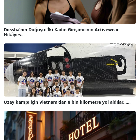
Dossha’nın Doğuşu: İki Kadın Girişimcinin Activewear
Hikâyes...
Uzay kampı için Vietnam'dan 8 bin kilometre yol aldılar......