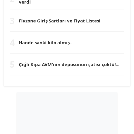
verdi
Prof. Dr. YÜCEL OCAK
Köşe Yazarı
3
Flyzone Giriş Şartları ve Fiyat Listesi
TEOMAN GÜRAY
Köşe Yazarı
4
Hande sanki kilo almış...
TUNÇ AFŞAR
5
Çiğli Kipa AVM'nin deposunun çatısı çöktü!...
Köşe Yazarı
YILMAZ DURMAZ
Köşe Yazarı
GÜLPERİ ALTUN KILIÇ
Köşe Yazarı