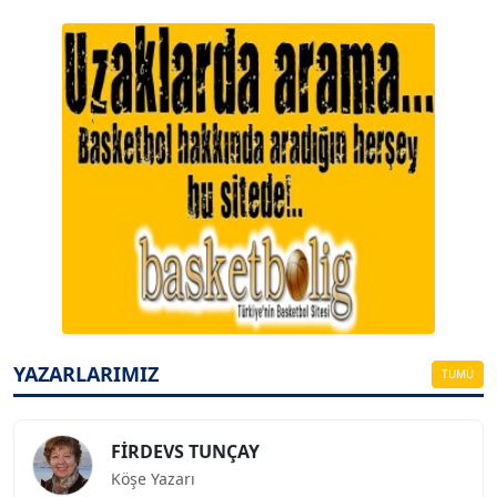
A. BAHRİ VRESKALA
Köşe Yazarı
ESAT ERÇETİNGÖZ
Köşe Yazarı
YAZARLARIMIZ
TÜMÜ
FİRDEVS TUNÇAY
Köşe Yazarı