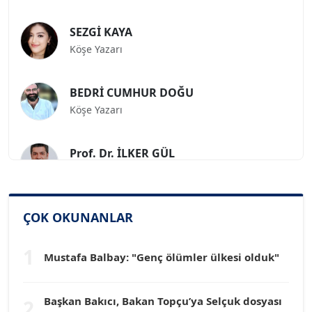
SEZGİ KAYA
Köşe Yazarı
BEDRİ CUMHUR DOĞU
Köşe Yazarı
Prof. Dr. İLKER GÜL
Köşe Yazarı
SİNAN GENÇ
ÇOK OKUNANLAR
Köşe Yazarı
1
Mustafa Balbay: "Genç ölümler ülkesi olduk"
Dr. HAKAN TARTAN
Köşe Yazarı
Başkan Bakıcı, Bakan Topçu’ya Selçuk dosyası
2