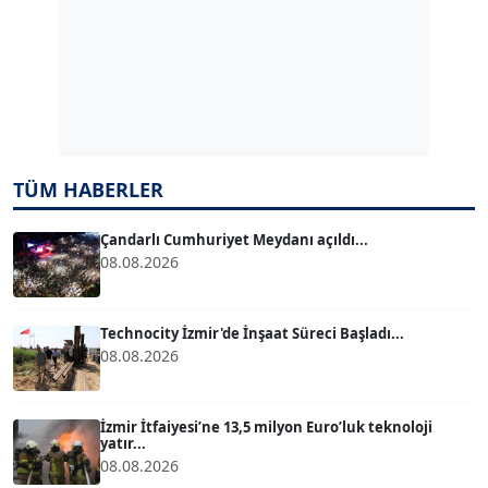
ERDAL İZGİ
Köşe Yazarı
Dr. ŞABAN ACARBAY
Köşe Yazarı
TÜM HABERLER
TUĞÇE TUĞSAVUL BAYSOY
T
Köşe Yazarı
Çandarlı Cumhuriyet Meydanı açıldı...
08.08.2026
ATİLLA KÖPRÜLÜOĞLU
Köşe Yazarı
Technocity İzmir'de İnşaat Süreci Başladı...
08.08.2026
BÜLENT GÜRLÜK
Köşe Yazarı
İzmir İtfaiyesi’ne 13,5 milyon Euro’luk teknoloji
yatır...
08.08.2026
MERT ERBOY