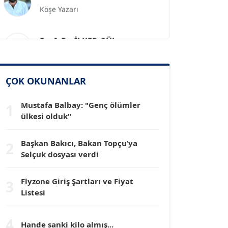
Prof. Dr. İLKER GÜL
Köşe Yazarı
SİNAN GENÇ
ÇOK OKUNANLAR
Köşe Yazarı
Mustafa Balbay: "Genç ölümler
1
ülkesi olduk"
Dr. HAKAN TARTAN
Köşe Yazarı
Başkan Bakıcı, Bakan Topçu’ya
2
Selçuk dosyası verdi
Prof. Dr. YÜCEL OCAK
Köşe Yazarı
Flyzone Giriş Şartları ve Fiyat
3
Listesi
TEOMAN GÜRAY
4
Köşe Yazarı
Hande sanki kilo almış...