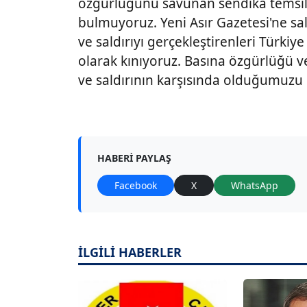
özgürlüğünü savunan sendika temsilc
bulmuyoruz. Yeni Asır Gazetesi'ne sa
ve saldırıyı gerçekleştirenleri Türkiy
olarak kınıyoruz. Basına özgürlüğü ve
ve saldırının karşısında olduğumuzu b
HABERI PAYLAŞ
Facebook
X
WhatsApp
İLGİLİ HABERLER