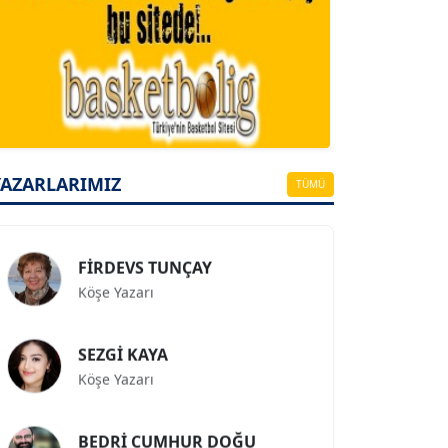
A. BAHRİ VRESKALA
Köşe Yazarı
ESAT ERÇETİNGÖZ
YAZARLARIMIZ
Köşe Yazarı
TÜMÜ
FİRDEVS TUNÇAY
Köşe Yazarı
SEZGİ KAYA
Köşe Yazarı
BEDRİ CUMHUR DOĞU
Köşe Yazarı