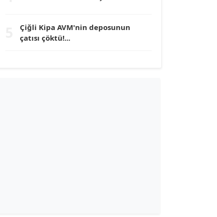
TUNÇ AFŞAR
Çiğli Kipa AVM'nin deposunun
5
Köşe Yazarı
çatısı çöktü!...
YILMAZ DURMAZ
Köşe Yazarı
GÜLPERİ ALTUN KILIÇ
Köşe Yazarı
ERDAL İZGİ
Köşe Yazarı
Dr. ŞABAN ACARBAY
Köşe Yazarı