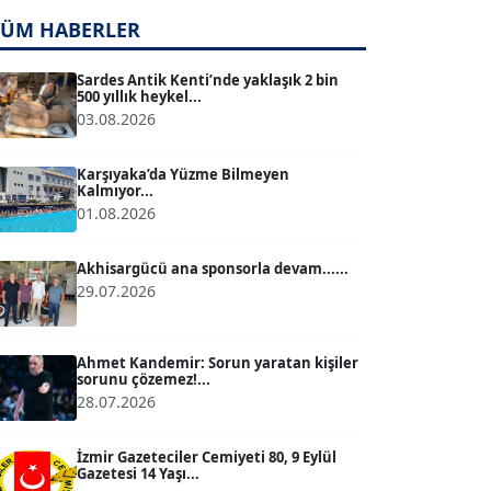
TÜM HABERLER
TUĞÇE TUĞSAVUL BAYSOY
T
Köşe Yazarı
Sardes Antik Kenti’nde yaklaşık 2 bin
500 yıllık heykel...
03.08.2026
ATİLLA KÖPRÜLÜOĞLU
Köşe Yazarı
Karşıyaka’da Yüzme Bilmeyen
Kalmıyor...
01.08.2026
BÜLENT GÜRLÜK
Köşe Yazarı
Akhisargücü ana sponsorla devam......
29.07.2026
MERT ERBOY
Köşe Yazarı
Ahmet Kandemir: Sorun yaratan kişiler
sorunu çözemez!...
28.07.2026
BÜLENT SAĞLAM
B
Köşe Yazarı
İzmir Gazeteciler Cemiyeti 80, 9 Eylül
Gazetesi 14 Yaşı...