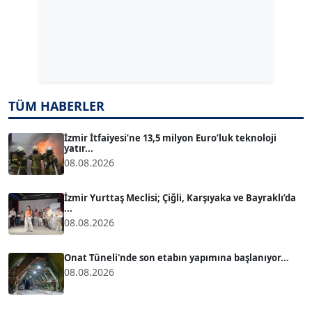
Dr. ŞABAN ACARBAY
Köşe Yazarı
TUĞÇE TUĞSAVUL BAYSOY
T
TÜM HABERLER
Köşe Yazarı
İzmir İtfaiyesi’ne 13,5 milyon Euro’luk teknoloji
yatır...
ATİLLA KÖPRÜLÜOĞLU
08.08.2026
Köşe Yazarı
İzmir Yurttaş Meclisi; Çiğli, Karşıyaka ve Bayraklı’da
...
BÜLENT GÜRLÜK
08.08.2026
Köşe Yazarı
Onat Tüneli'nde son etabın yapımına başlanıyor...
08.08.2026
MERT ERBOY
Köşe Yazarı