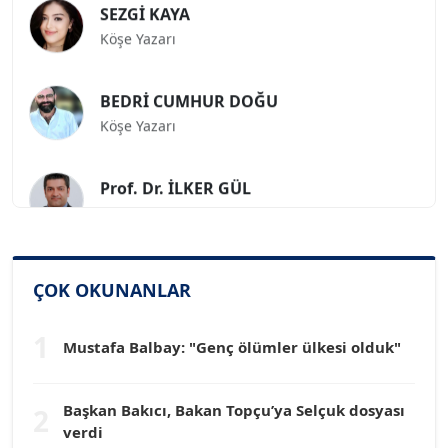
Köşe Yazarı
BEDRİ CUMHUR DOĞU
Köşe Yazarı
Prof. Dr. İLKER GÜL
Köşe Yazarı
SİNAN GENÇ
Köşe Yazarı
ÇOK OKUNANLAR
1
Dr. HAKAN TARTAN
Mustafa Balbay: "Genç ölümler ülkesi olduk"
Köşe Yazarı
Başkan Bakıcı, Bakan Topçu’ya Selçuk dosyası
2
Prof. Dr. YÜCEL OCAK
verdi