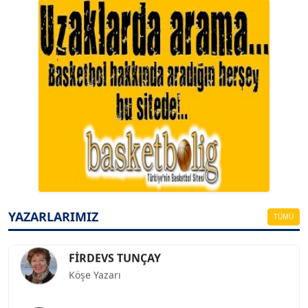
A. BAHRİ VRESKALA
Köşe Yazarı
ESAT ERÇETİNGÖZ
Köşe Yazarı
YAZARLARIMIZ
TÜMÜ
FİRDEVS TUNÇAY
Köşe Yazarı
SEZGİ KAYA