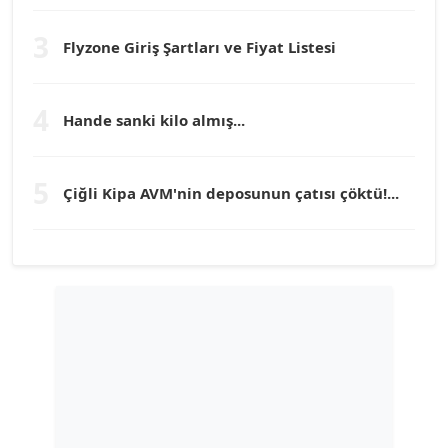
Köşe Yazarı
3
Flyzone Giriş Şartları ve Fiyat Listesi
TEOMAN GÜRAY
Köşe Yazarı
4
Hande sanki kilo almış...
TUNÇ AFŞAR
Köşe Yazarı
5
Çiğli Kipa AVM'nin deposunun çatısı çöktü!...
YILMAZ DURMAZ
Köşe Yazarı
GÜLPERİ ALTUN KILIÇ
Köşe Yazarı
ERDAL İZGİ
Köşe Yazarı