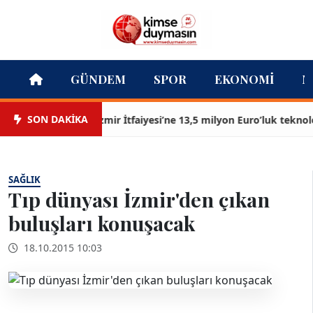
GÜNDEM
SPOR
EKONOMI
M
SON DAKİKA
İzmir İtfaiyesi’ne 13,5 milyon Euro’luk teknoloji ya
SAĞLIK
Tıp dünyası İzmir'den çıkan
buluşları konuşacak
18.10.2015 10:03