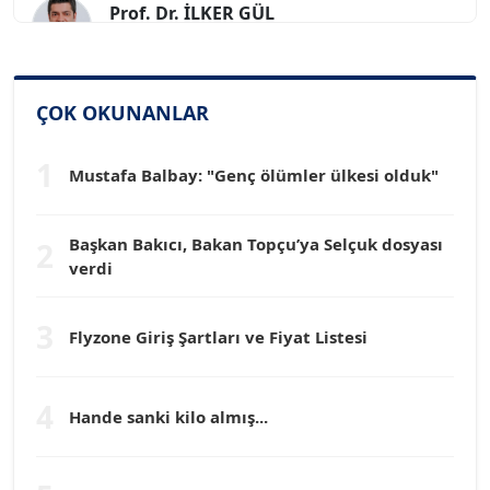
Köşe Yazarı
SİNAN GENÇ
ÇOK OKUNANLAR
Köşe Yazarı
1
Mustafa Balbay: "Genç ölümler ülkesi olduk"
Dr. HAKAN TARTAN
Köşe Yazarı
Başkan Bakıcı, Bakan Topçu’ya Selçuk dosyası
2
verdi
Prof. Dr. YÜCEL OCAK
Köşe Yazarı
3
Flyzone Giriş Şartları ve Fiyat Listesi
TEOMAN GÜRAY
Köşe Yazarı
4
Hande sanki kilo almış...
TUNÇ AFŞAR