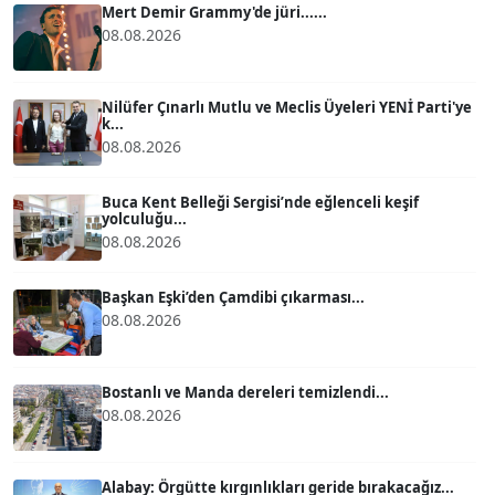
Mert Demir Grammy'de jüri......
08.08.2026
ATİLLA KÖPRÜLÜOĞLU
Köşe Yazarı
Nilüfer Çınarlı Mutlu ve Meclis Üyeleri YENİ Parti'ye
k...
08.08.2026
BÜLENT GÜRLÜK
Köşe Yazarı
Buca Kent Belleği Sergisi’nde eğlenceli keşif
yolculuğu...
08.08.2026
MERT ERBOY
Köşe Yazarı
Başkan Eşki’den Çamdibi çıkarması...
08.08.2026
BÜLENT SAĞLAM
B
Köşe Yazarı
Bostanlı ve Manda dereleri temizlendi...
08.08.2026
SEVGİ MOLVA
Köşe Yazarı
Alabay: Örgütte kırgınlıkları geride bırakacağız...