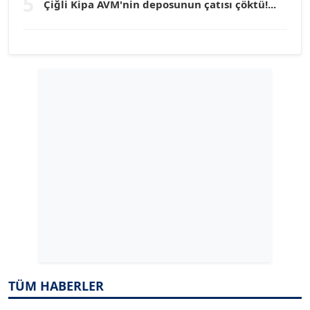
5
Çiğli Kipa AVM'nin deposunun çatısı çöktü!...
Köşe Yazarı
YILMAZ DURMAZ
Köşe Yazarı
GÜLPERİ ALTUN KILIÇ
Köşe Yazarı
ERDAL İZGİ
Köşe Yazarı
Dr. ŞABAN ACARBAY
Köşe Yazarı
TÜM HABERLER
TUĞÇE TUĞSAVUL BAYSOY
T
Köşe Yazarı