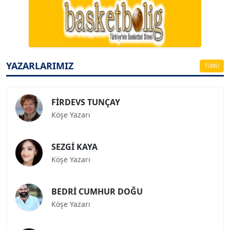
A. BAHRİ VRESKALA
Köşe Yazarı
ESAT ERÇETİNGÖZ
Köşe Yazarı
YAZARLARIMIZ
TÜMÜ
FİRDEVS TUNÇAY
Köşe Yazarı
SEZGİ KAYA
Köşe Yazarı
BEDRİ CUMHUR DOĞU
Köşe Yazarı
Prof. Dr. İLKER GÜL