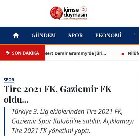
GÜNDEM
SPOR
EKONOMI
M
SON DAKİKA
Mert Demir Grammy'de jüri...
Nilüfer Çı
SPOR
Tire 2021 FK, Gaziemir FK
oldu...
Türkiye 3. Lig ekiplerinden Tire 2021 FK,
Gaziemir Spor Kulübü'ne satıldı. Açıklamayı
Tire 2021 FK yönetimi yaptı.