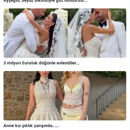
Ayşegül, beyaz bikinisiyle göz doldurdu!...
3 milyon Euroluk düğünle evlendiler...
Anne kız şıklık yarışında......