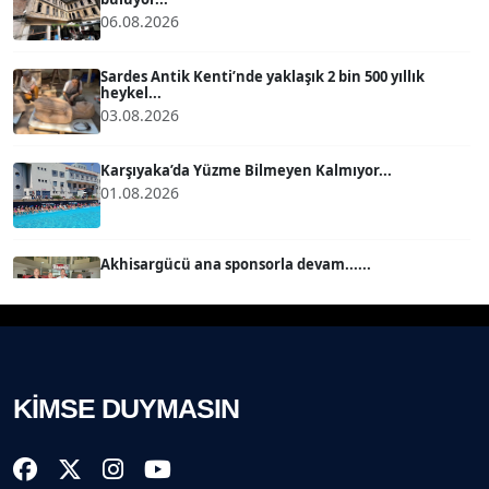
06.08.2026
MERT ERBOY
Köşe Yazarı
Sardes Antik Kenti’nde yaklaşık 2 bin 500 yıllık
heykel...
03.08.2026
BÜLENT SAĞLAM
B
Köşe Yazarı
Karşıyaka’da Yüzme Bilmeyen Kalmıyor...
01.08.2026
SEVGİ MOLVA
Köşe Yazarı
Akhisargücü ana sponsorla devam......
29.07.2026
Prof. Dr. BİLGE DONUK
Köşe Yazarı
Ahmet Kandemir: Sorun yaratan kişiler sorunu
çözemez!...
28.07.2026
KİMSE DUYMASIN
AVNİ ERBOY
Köşe Yazarı
İzmir Gazeteciler Cemiyeti 80, 9 Eylül Gazetesi 14
Yaşı...