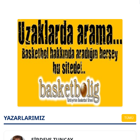
A. BAHRİ VRESKALA
Köşe Yazarı
ESAT ERÇETİNGÖZ
Köşe Yazarı
YAZARLARIMIZ
TÜMÜ
FİRDEVS TUNÇAY