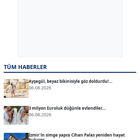
ERDAL İZGİ
Köşe Yazarı
Dr. ŞABAN ACARBAY
Köşe Yazarı
TÜM HABERLER
TUĞÇE TUĞSAVUL BAYSOY
T
Köşe Yazarı
Ayşegül, beyaz bikinisiyle göz doldurdu!...
06.08.2026
ATİLLA KÖPRÜLÜOĞLU
Köşe Yazarı
3 milyon Euroluk düğünle evlendiler...
06.08.2026
BÜLENT GÜRLÜK
Köşe Yazarı
İzmir’in simge yapısı Cihan Palas yeniden hayat
buluyor...