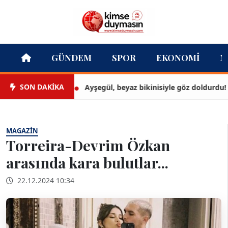
GÜNDEM
SPOR
EKONOMI
M
SON DAKİKA
Ayşegül, beyaz bikinisiyle göz doldurdu!
MAGAZIN
Torreira-Devrim Özkan
arasında kara bulutlar...
22.12.2024 10:34