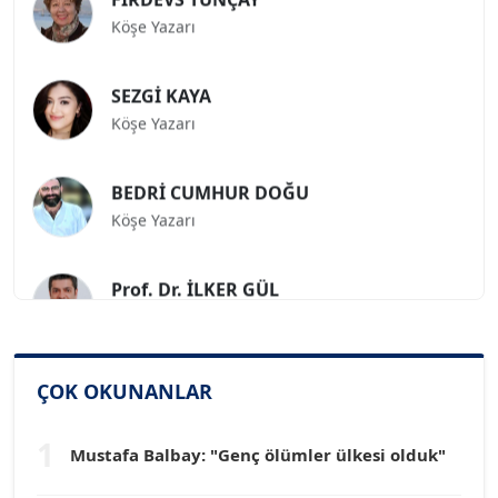
Köşe Yazarı
SEZGİ KAYA
Köşe Yazarı
BEDRİ CUMHUR DOĞU
Köşe Yazarı
Prof. Dr. İLKER GÜL
Köşe Yazarı
SİNAN GENÇ
ÇOK OKUNANLAR
Köşe Yazarı
1
Mustafa Balbay: "Genç ölümler ülkesi olduk"
Dr. HAKAN TARTAN
Köşe Yazarı