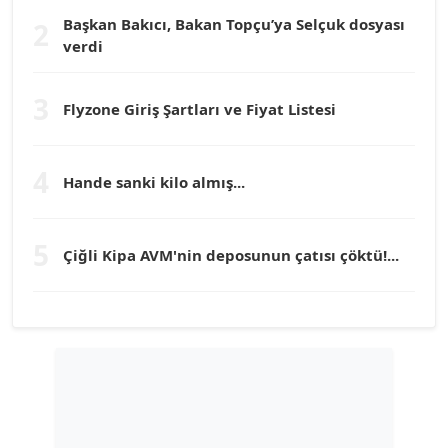
Başkan Bakıcı, Bakan Topçu’ya Selçuk dosyası
2
verdi
Prof. Dr. YÜCEL OCAK
Köşe Yazarı
3
Flyzone Giriş Şartları ve Fiyat Listesi
TEOMAN GÜRAY
Köşe Yazarı
4
Hande sanki kilo almış...
TUNÇ AFŞAR
5
Çiğli Kipa AVM'nin deposunun çatısı çöktü!...
Köşe Yazarı
YILMAZ DURMAZ
Köşe Yazarı
GÜLPERİ ALTUN KILIÇ
Köşe Yazarı