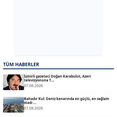
Köşe Yazarı
ERDAL İZGİ
Köşe Yazarı
Dr. ŞABAN ACARBAY
Köşe Yazarı
TÜM HABERLER
TUĞÇE TUĞSAVUL BAYSOY
T
Köşe Yazarı
İzmirli gazeteci Doğan Karabulut, Azeri
televizyonuna T...
07.08.2026
ATİLLA KÖPRÜLÜOĞLU
Köşe Yazarı
Bahadır Kul: Deniz kenarında en güçlü, en sağlam
stadı ...
07.08.2026
BÜLENT GÜRLÜK