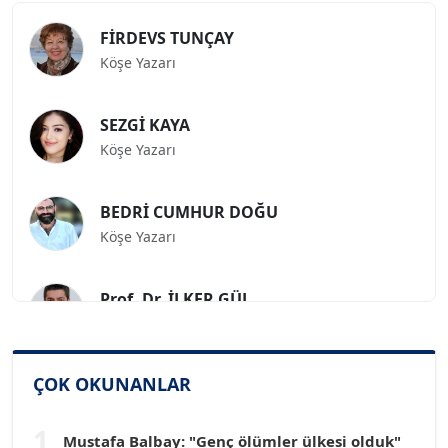
FİRDEVS TUNÇAY
Köşe Yazarı
SEZGİ KAYA
Köşe Yazarı
BEDRİ CUMHUR DOĞU
Köşe Yazarı
Prof. Dr. İLKER GÜL
Köşe Yazarı
SİNAN GENÇ
ÇOK OKUNANLAR
Köşe Yazarı
1
Mustafa Balbay: "Genç ölümler ülkesi olduk"