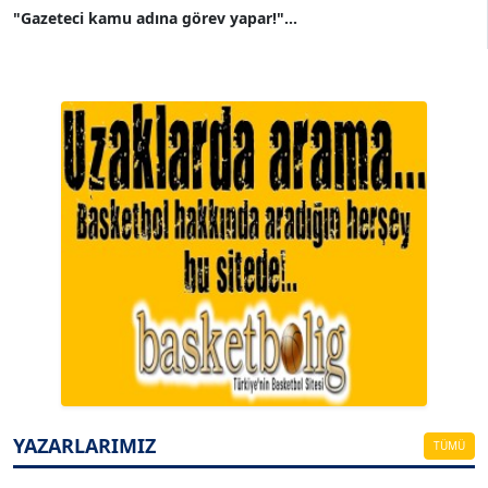
"Gazeteci kamu adına görev yapar!"...
A. BAHRİ VRESKALA
Köşe Yazarı
ESAT ERÇETİNGÖZ
Köşe Yazarı
YAZARLARIMIZ
TÜMÜ