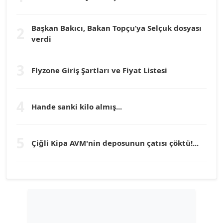
Dr. HAKAN TARTAN
Köşe Yazarı
Başkan Bakıcı, Bakan Topçu’ya Selçuk dosyası
2
verdi
Prof. Dr. YÜCEL OCAK
Köşe Yazarı
3
Flyzone Giriş Şartları ve Fiyat Listesi
TEOMAN GÜRAY
4
Köşe Yazarı
Hande sanki kilo almış...
TUNÇ AFŞAR
5
Çiğli Kipa AVM'nin deposunun çatısı çöktü!...
Köşe Yazarı
YILMAZ DURMAZ
Köşe Yazarı
GÜLPERİ ALTUN KILIÇ