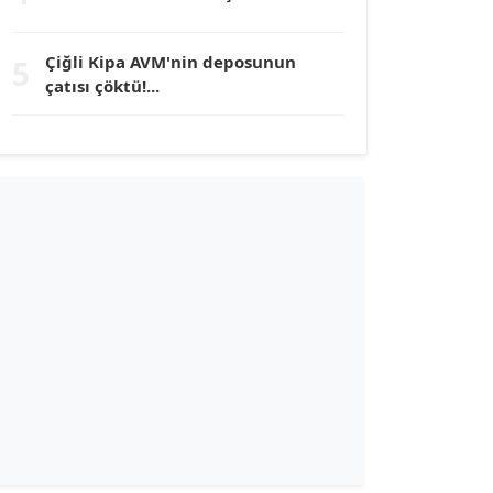
TUNÇ AFŞAR
Çiğli Kipa AVM'nin deposunun
5
Köşe Yazarı
çatısı çöktü!...
YILMAZ DURMAZ
Köşe Yazarı
GÜLPERİ ALTUN KILIÇ
Köşe Yazarı
ERDAL İZGİ
Köşe Yazarı
Dr. ŞABAN ACARBAY
Köşe Yazarı