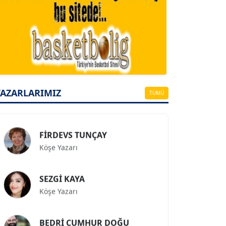
A. BAHRİ VRESKALA
Köşe Yazarı
ESAT ERÇETİNGÖZ
Köşe Yazarı
YAZARLARIMIZ
TÜMÜ
FİRDEVS TUNÇAY
Köşe Yazarı
SEZGİ KAYA
Köşe Yazarı
BEDRİ CUMHUR DOĞU
Köşe Yazarı