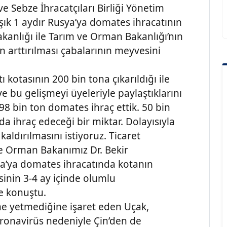
e Sebze İhracatçıları Birliği Yönetim
şık 1 aydır Rusya’ya domates ihracatının
kanlığı ile Tarım ve Orman Bakanlığı’nın
 arttırılması çabalarının meyvesini
 kotasının 200 bin tona çıkarıldığı ile
 ve bu gelişmeyi üyeleriyle paylaştıklarını
98 bin ton domates ihraç ettik. 50 bin
da ihraç edeceği bir miktar. Dolayısıyla
ldırılmasını istiyoruz. Ticaret
e Orman Bakanımız Dr. Bekir
ya’ya domates ihracatında kotanın
sinin 3-4 ay içinde olumlu
e konuştu.
e yetmediğine işaret eden Uçak,
oronavirüs nedeniyle Çin’den de