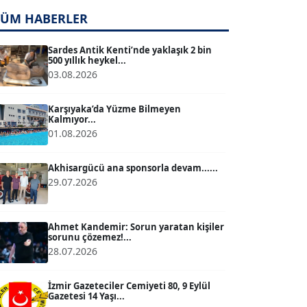
TÜM HABERLER
TUĞÇE TUĞSAVUL BAYSOY
T
Köşe Yazarı
Sardes Antik Kenti’nde yaklaşık 2 bin
500 yıllık heykel...
03.08.2026
ATİLLA KÖPRÜLÜOĞLU
Köşe Yazarı
Karşıyaka’da Yüzme Bilmeyen
Kalmıyor...
01.08.2026
BÜLENT GÜRLÜK
Köşe Yazarı
Akhisargücü ana sponsorla devam......
29.07.2026
MERT ERBOY
Köşe Yazarı
Ahmet Kandemir: Sorun yaratan kişiler
sorunu çözemez!...
28.07.2026
BÜLENT SAĞLAM
B
Köşe Yazarı
İzmir Gazeteciler Cemiyeti 80, 9 Eylül
Gazetesi 14 Yaşı...