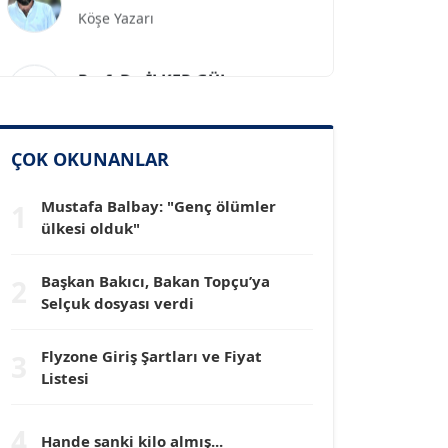
Prof. Dr. İLKER GÜL
Köşe Yazarı
SİNAN GENÇ
ÇOK OKUNANLAR
Köşe Yazarı
Mustafa Balbay: "Genç ölümler
1
Dr. HAKAN TARTAN
ülkesi olduk"
Köşe Yazarı
Başkan Bakıcı, Bakan Topçu’ya
2
Selçuk dosyası verdi
Prof. Dr. YÜCEL OCAK
Köşe Yazarı
Flyzone Giriş Şartları ve Fiyat
3
Listesi
TEOMAN GÜRAY
Köşe Yazarı
4
Hande sanki kilo almış...