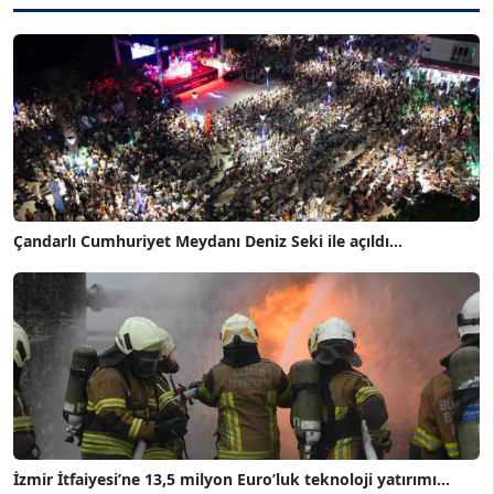
Çandarlı Cumhuriyet Meydanı Deniz Seki ile açıldı...
İzmir İtfaiyesi’ne 13,5 milyon Euro’luk teknoloji yatırımı...