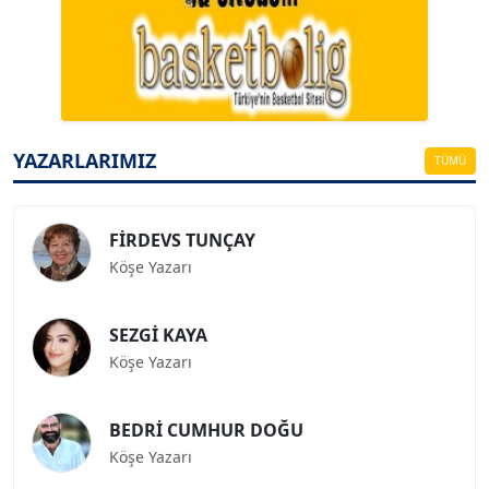
A. BAHRİ VRESKALA
Köşe Yazarı
ESAT ERÇETİNGÖZ
Köşe Yazarı
YAZARLARIMIZ
TÜMÜ
FİRDEVS TUNÇAY
Köşe Yazarı
SEZGİ KAYA
Köşe Yazarı
BEDRİ CUMHUR DOĞU
Köşe Yazarı