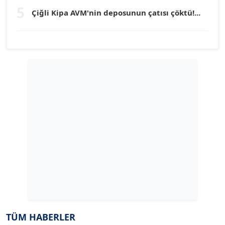
TUNÇ AFŞAR
5
Çiğli Kipa AVM'nin deposunun çatısı çöktü!...
Köşe Yazarı
YILMAZ DURMAZ
Köşe Yazarı
GÜLPERİ ALTUN KILIÇ
Köşe Yazarı
ERDAL İZGİ
Köşe Yazarı
Dr. ŞABAN ACARBAY
Köşe Yazarı
TÜM HABERLER
TUĞÇE TUĞSAVUL BAYSOY