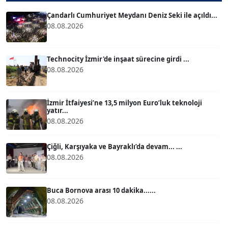
T
Köşe Yazarı
Çandarlı Cumhuriyet Meydanı Deniz Seki ile açıldı...
08.08.2026
ATİLLA KÖPRÜLÜOĞLU
Köşe Yazarı
Technocity İzmir'de inşaat sürecine girdi ...
08.08.2026
BÜLENT GÜRLÜK
Köşe Yazarı
İzmir İtfaiyesi’ne 13,5 milyon Euro’luk teknoloji
yatır...
08.08.2026
MERT ERBOY
Köşe Yazarı
Çiğli, Karşıyaka ve Bayraklı’da devam... ...
08.08.2026
BÜLENT SAĞLAM
B
Köşe Yazarı
Buca Bornova arası 10 dakika......
08.08.2026
SEVGİ MOLVA