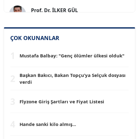
Prof. Dr. İLKER GÜL
Köşe Yazarı
SİNAN GENÇ
ÇOK OKUNANLAR
Köşe Yazarı
1
Mustafa Balbay: "Genç ölümler ülkesi olduk"
Dr. HAKAN TARTAN
Köşe Yazarı
Başkan Bakıcı, Bakan Topçu’ya Selçuk dosyası
2
verdi
Prof. Dr. YÜCEL OCAK
Köşe Yazarı
3
Flyzone Giriş Şartları ve Fiyat Listesi
TEOMAN GÜRAY
Köşe Yazarı
4
Hande sanki kilo almış...