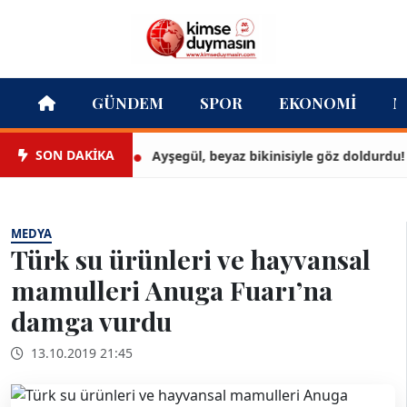
GÜNDEM
SPOR
EKONOMI
M
SON DAKİKA
Ayşegül, beyaz bikinisiyle göz doldurdu!
MEDYA
Türk su ürünleri ve hayvansal
mamulleri Anuga Fuarı’na
damga vurdu
13.10.2019 21:45