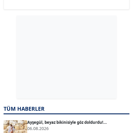
YILMAZ DURMAZ
Köşe Yazarı
GÜLPERİ ALTUN KILIÇ
Köşe Yazarı
ERDAL İZGİ
Köşe Yazarı
Dr. ŞABAN ACARBAY
Köşe Yazarı
TÜM HABERLER
TUĞÇE TUĞSAVUL BAYSOY
T
Köşe Yazarı
Ayşegül, beyaz bikinisiyle göz doldurdu!...
06.08.2026