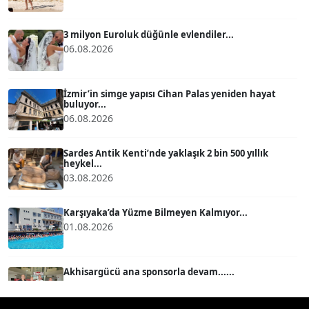
ATİLLA KÖPRÜLÜOĞLU
Köşe Yazarı
3 milyon Euroluk düğünle evlendiler...
06.08.2026
BÜLENT GÜRLÜK
Köşe Yazarı
İzmir’in simge yapısı Cihan Palas yeniden hayat
buluyor...
06.08.2026
MERT ERBOY
Köşe Yazarı
Sardes Antik Kenti’nde yaklaşık 2 bin 500 yıllık
heykel...
03.08.2026
BÜLENT SAĞLAM
B
Köşe Yazarı
Karşıyaka’da Yüzme Bilmeyen Kalmıyor...
01.08.2026
SEVGİ MOLVA
Köşe Yazarı
Akhisargücü ana sponsorla devam......
29.07.2026
Prof. Dr. BİLGE DONUK