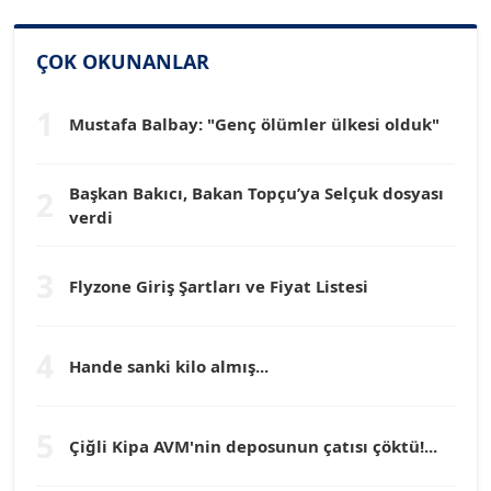
SİNAN GENÇ
ÇOK OKUNANLAR
Köşe Yazarı
1
Mustafa Balbay: "Genç ölümler ülkesi olduk"
Dr. HAKAN TARTAN
Köşe Yazarı
Başkan Bakıcı, Bakan Topçu’ya Selçuk dosyası
2
verdi
Prof. Dr. YÜCEL OCAK
Köşe Yazarı
3
Flyzone Giriş Şartları ve Fiyat Listesi
TEOMAN GÜRAY
Köşe Yazarı
4
Hande sanki kilo almış...
TUNÇ AFŞAR
5
Çiğli Kipa AVM'nin deposunun çatısı çöktü!...
Köşe Yazarı